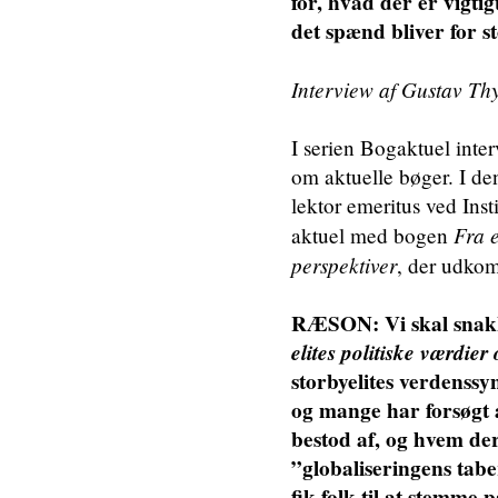
for, hvad der er vigti
det spænd bliver for s
Interview af Gustav Th
I serien Bogaktuel inte
om aktuelle bøger. I d
lektor emeritus ved Inst
Fra e
aktuel med bogen
perspektiver
, der udko
RÆSON: Vi skal snak
elites politiske værdier
storbyelites verdenssy
og mange har forsøgt 
bestod af, og hvem der
”globaliseringens tabe
fik folk til at stemme