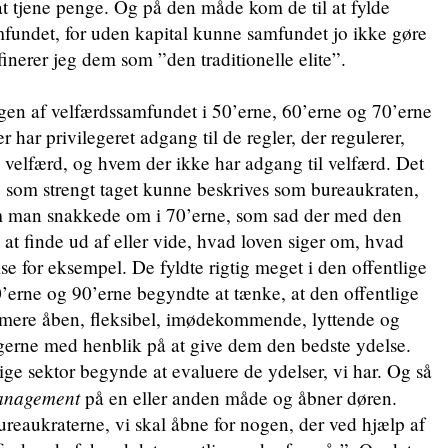
 at tjene penge. Og på den måde kom de til at fylde
samfundet, for uden kapital kunne samfundet jo ikke gøre
inerer jeg dem som ”den traditionelle elite”.
gen af velfærdssamfundet i 50’erne, 60’erne og 70’erne
 har privilegeret adgang til de regler, der regulerer,
 velfærd, og hvem der ikke har adgang til velfærd. Det
en, som strengt taget kunne beskrives som bureaukraten,
om man snakkede om i 70’erne, som sad der med den
 at finde ud af eller vide, hvad loven siger om, hvad
se for eksempel. De fyldte rigtig meget i den offentlige
 80’erne og 90’erne begyndte at tænke, at den offentlige
 mere åben, fleksibel, imødekommende, lyttende og
erne med henblik på at give dem den bedste ydelse.
lige sektor begynde at evaluere de ydelser, vi har. Og så
anagement
på en eller anden måde og åbner døren.
eaukraterne, vi skal åbne for nogen, der ved hjælp af