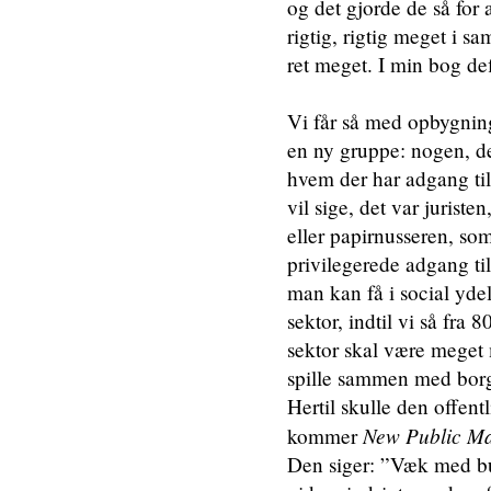
og det gjorde de så for
rigtig, rigtig meget i 
ret meget. I min bog def
Vi får så med opbygnin
en ny gruppe: nogen, der
hvem der har adgang til
vil sige, det var jurist
eller papirnusseren, s
privilegerede adgang til
man kan få i social ydel
sektor, indtil vi så fra
sektor skal være meget
spille sammen med borg
Hertil skulle den offent
New Public M
kommer
Den siger: ”Væk med bur