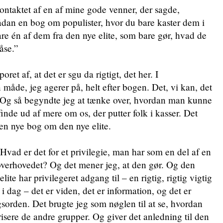
kontaktet af en af mine gode venner, der sagde,
dan en bog om populister, hvor du bare kaster dem i
are én af dem fra den nye elite, som bare gør, hvad de
åse.”
oret af, at det er sgu da rigtigt, det her. I
 måde, jeg agerer på, helt efter bogen. Det, vi kan, det
er. Og så begyndte jeg at tænke over, hvordan man kunne
finde ud af mere om os, der putter folk i kasser. Det
den nye bog om den nye elite.
: Hvad er det for et privilegie, man har som en del af en
 overhovedet? Og det mener jeg, at den gør. Og den
ite har privilegeret adgang til – en rigtig, rigtig vigtig
i dag – det er viden, det er information, og det er
gsorden. Det brugte jeg som nøglen til at se, hvordan
isere de andre grupper. Og giver det anledning til den