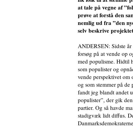
at tale på vegne af ”fo
prøve at forstå den s
nemlig ud fra ”den ny
selv beskrive projekt
ANDERSEN: Sidste år u
forsøg på at vende op o
med populisme. Hidtil h
som populister og opnået
vende perspektivet om 
og som stemmer på de p
fandt jeg blandt andet u
populister”, der gik de
partier. Og så havde ma
stadigvæk lidt diffus. 
Danmarksdemokraterne o