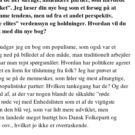
lket”. Jeg læser din nye bog som et forsøg på at
amme tendens, men ud fra et andet perspektiv,
e elites” verdenssyn og holdninger. Hvordan vil du
et med din nye bog?
dgav jeg en bog om populisme, som også var et
g ned på billedet af den måde, man traditionelt arbejder
ar man rejst spørgsmålet: Hvordan har politikere ageret
 en form for tilslutning fra folk? Jeg har prøvet at
og se på de mennesker, som føler sig mest afmægtige,
opulistiske partier: Hvilken tankegang har de? Og der
d af, at der var nogen blandt de såkaldte ”røde
n røde vej med Enhedslisten som et af de vigtigste
n den blå vej, som var lidt mere udviklet, men
Den landede meget hurtigt hos Dansk Folkeparti og
sv., hvilket jo ikke er overraskende.