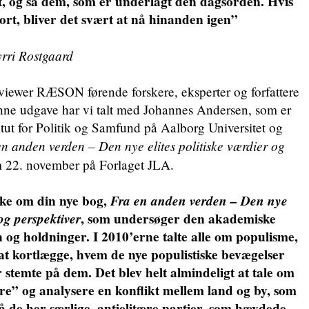
gt, og så dem, som er underlagt den dagsorden. Hvis
tort, bliver det svært at nå hinanden igen”
yrri Rostgaard
rviewer RÆSON førende forskere, eksperter og forfattere
enne udgave har vi talt med Johannes Andersen, som er
itut for Politik og Samfund på Aalborg Universitet og
n anden verden – Den nye elites politiske værdier og
m 22. november på Forlaget JLA.
ke om din nye bog,
Fra en anden verden – Den nye
 og perspektiver
, som undersøger den akademiske
n og holdninger. I 2010’erne talte alle om populisme,
at kortlægge, hvem de nye populistiske bevægelser
 stemte på dem. Det blev helt almindeligt at tale om
re” og analysere en konflikt mellem land og by, som
 på de her særlige, antielitære partier, som hævdede