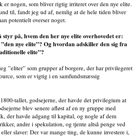
k er nogen, som bliver rigtig irriteret over den nye elite.
nd til, fandt jeg ud af, nemlig at de hele tiden bliver
man potentielt overser noget.
å styr på, hvem den her nye elite overhovedet er:
”den nye elite”? Og hvordan adskiller den sig fra
ditionelle elite”?
 jeg ”eliter” som grupper af borgere, der har privilegeret
source, som er vigtig i en samfundsmæssig
-1800-tallet, godsejerne, der havde det privilegium at
odsejerne blev senere afløst af en ny gruppe med
olk, der havde adgang til kapital, og nogle af dem
brikker, andre i spekulation, og tjente altså penge ved
eller slaver: Der var mange ting, de kunne investere i,