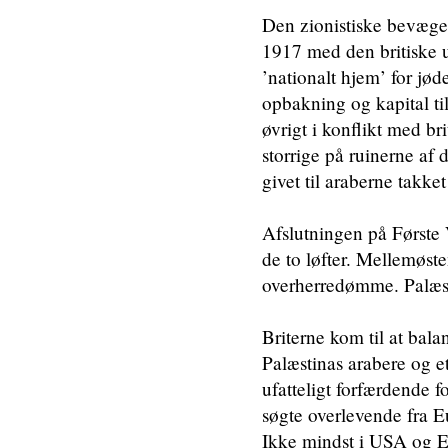
Den zionistiske bevægel
1917 med den britiske ud
’nationalt hjem’ for jød
opbakning og kapital til
øvrigt i konflikt med br
storrige på ruinerne af
givet til araberne takk
Afslutningen på Første 
de to løfter. Mellemøste
overherredømme. Palæst
Briterne kom til at bala
Palæstinas arabere og e
ufatteligt forfærdende
søgte overlevende fra Eur
Ikke mindst i USA og E