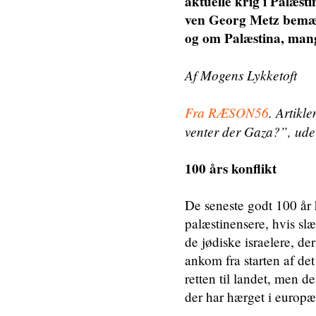
aktuelle krig i Palæst
ven Georg Metz bemærke
og om Palæstina, mange
Af Mogens Lykketoft
Fra RÆSON56
. Artikl
venter der Gaza?”, ude
100 års konflikt
De seneste godt 100 år 
palæstinensere, hvis sl
de jødiske israelere, d
ankom fra starten af de
retten til landet, men 
der har hærget i europæi