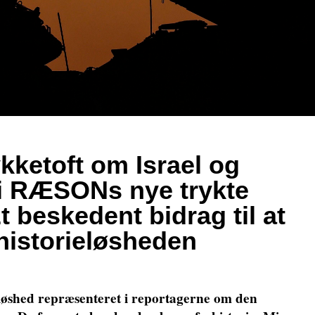
ketoft om Israel og
 i RÆSONs nye trykte
 beskedent bidrag til at
istorieløsheden
løshed repræsenteret i reportagerne om den