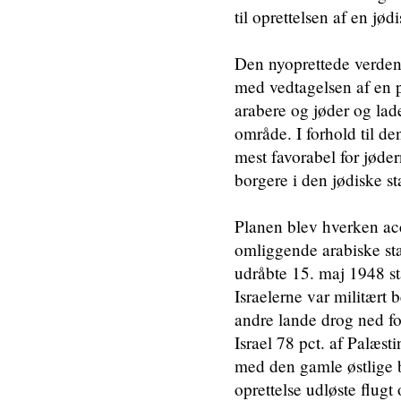
til oprettelsen af en jødi
Den nyoprettede verdens
med vedtagelsen af en 
arabere og jøder og lade
område. I forhold til 
mest favorabel for jødern
borgere i den jødiske st
Planen blev hverken acce
omliggende arabiske st
udråbte 15. maj 1948 st
Israelerne var militært 
andre lande drog ned fo
Israel 78 pct. af Palæ
med den gamle østlige b
oprettelse udløste flugt