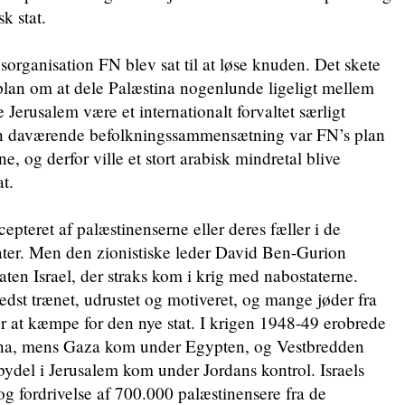
sk stat.
organisation FN blev sat til at løse knuden. Det skete
plan om at dele Palæstina nogenlunde ligeligt mellem
 Jerusalem være et internationalt forvaltet særligt
den daværende befolkningssammensætning var FN’s plan
e, og derfor ville et stort arabisk mindretal blive
at.
pteret af palæstinenserne eller deres fæller i de
ater. Men den zionistiske leder David Ben-Gurion
aten Israel, der straks kom i krig med nabostaterne.
bedst trænet, udrustet og motiveret, og mange jøder fra
r at kæmpe for den nye stat. I krigen 1948-49 erobrede
stina, mens Gaza kom under Egypten, og Vestbredden
ydel i Jerusalem kom under Jordans kontrol. Israels
 og fordrivelse af 700.000 palæstinensere fra de