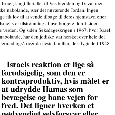
Israel; langt flertallet til Vestbredden og Gaza, men
iske nabolande, især det nuværende Jordan. Ingen
e fik lov til at vende tilbage til deres hjemstavn efter
Israel stor tilstrømning af nye borgere, fordi jøder
ke verden. Og siden Seksdageskrigen i 1967, hvor Israel
nabolande, har den jødiske stat hersket over hele det
dermed også over de fleste familier, der flygtede i 1948.
Israels reaktion er lige så
forudsigelig, som den er
kontraproduktiv, hvis målet er
at udrydde Hamas som
bevægelse og bane vejen for
fred. Det ligner hverken et
nødvendigt selvforsvar eller