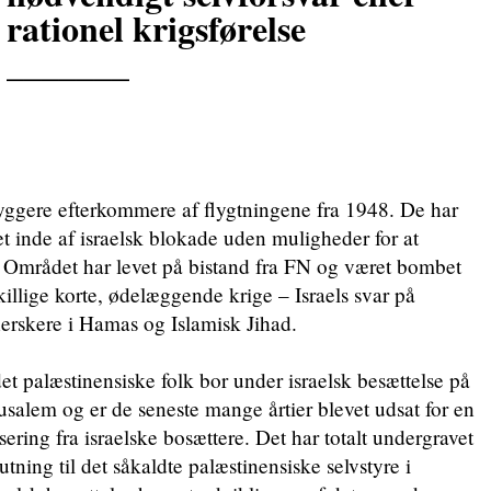
rationel krigsførelse
_______
byggere efterkommere af flygtningene fra 1948. De har
t inde af israelsk blokade uden muligheder for at
. Området har levet på bistand fra FN og været bombet
killige korte, ødelæggende krige – Israels svar på
erskere i Hamas og Islamisk Jihad.
et palæstinensiske folk bor under israelsk besættelse på
usalem og er de seneste mange årtier blevet udsat for en
ring fra israelske bosættere. Det har totalt undergravet
slutning til det såkaldte palæstinensiske selvstyre i