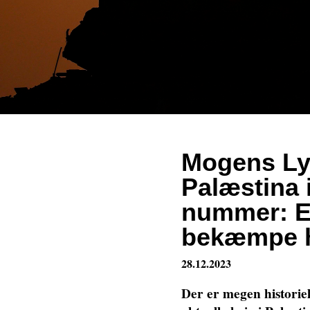
Mogens Lyk
Palæstina
nummer: Et
bekæmpe h
28.12.2023
Der er megen historie