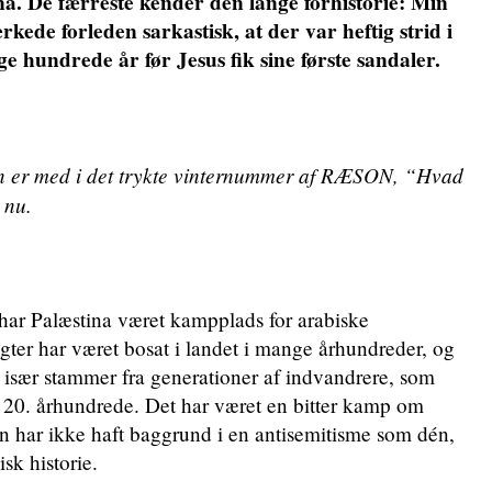
ina. De færreste kender den lange forhistorie: Min
de forleden sarkastisk, at der var heftig strid i
 hundrede år før Jesus fik sine første sandaler.
en er med i det trykte vinternummer af RÆSON, “Hvad
 nu.
har Palæstina været kampplads for arabiske
ægter har været bosat i landet i mange århundreder, og
er især stammer fra generationer af indvandrere, som
t 20. århundrede. Det har været en bitter kamp om
den har ikke haft baggrund i en antisemitisme som dén,
sk historie.