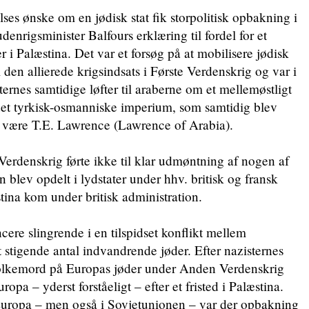
ses ønske om en jødisk stat fik storpolitisk opbakning i
enrigsminister Balfours erklæring til fordel for et
er i Palæstina. Det var et forsøg på at mobilisere jødisk
 den allierede krigsindsats i Første Verdenskrig og var i
iternes samtidige løfter til araberne om et mellemøstligt
 det tyrkisk-osmanniske imperium, som samtidig blev
et være T.E. Lawrence (Lawrence of Arabia).
Verdenskrig førte ikke til klar udmøntning af nogen af
n blev opdelt i lydstater under hhv. britisk og fransk
ina kom under britisk administration.
ncere slingrende i en tilspidset konflikt mellem
t stigende antal indvandrende jøder. Efter nazisternes
 folkemord på Europas jøder under Anden Verdenskrig
opa – yderst forståeligt – efter et fristed i Palæstina.
uropa – men også i Sovjetunionen – var der opbakning