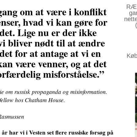
RÆS
ang om at være i konflikt
ga
ser, hvad vi kan gøre for
nett
det. Lige nu er der ikke
vi bliver nødt til at ændre
edet for at antage at vi en
Køb 
an være venner, og at det
orfærdelig misforståelse.”
erie om russisk propaganda og misinformation.
t fellow hos Chatham House.
 Rasmussen
 har vi i Vesten set flere russiske forsøg på