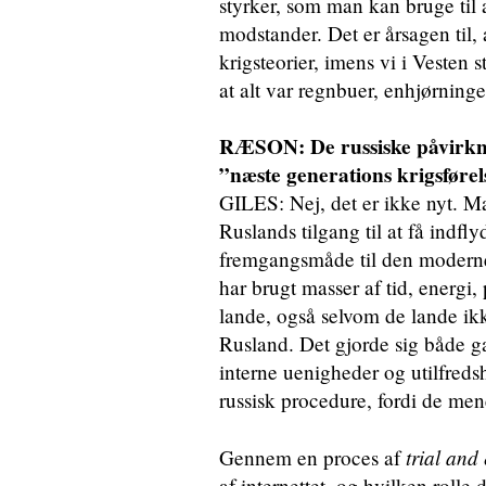
styrker, som man kan bruge til
modstander. Det er årsagen til,
krigsteorier, imens vi i Vesten s
at alt var regnbuer, enhjørninge
RÆSON: De russiske påvirkni
”næste generations krigsførel
GILES: Nej, det er ikke nyt. Man
Ruslands tilgang til at få indfl
fremgangsmåde til den moderne
har brugt masser af tid, energ
lande, også selvom de lande ikke
Rusland. Det gjorde sig både g
interne uenigheder og utilfreds
russisk procedure, fordi de mene
trial and
Gennem en proces af
af internettet, og hvilken rolle