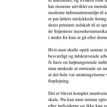
har russerne udviklet en metode,
moderne informationsmiljø til at
et par årtiers mislykkede forsøg 
deres primære redskab til at opn
de finjusterer massekommunikati
i stedet for kun at gå efter denn
Hvis man skulle opnå samme ind
besværligt og tidskrævende arb
fx have en højtrangerende militæ
man ønskede at omvende en anden
at det hele var anstrengelserne 
forplejning.
Det er blevet komplet unødvendi
skala. Nu kan man ramme epicent
efter individerne og ikke kun 