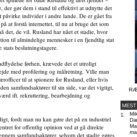
 der gør dem i stand til effektivt at udnytte det
 påvirke individer i andre lande. De er gået fra
på at forstå internettet, til nu at bruge det som
å det, de vil. Rusland har nået et stadie, hvor
on til almindelige mennesker i en fjendtlig stat
e stats beslutningstagere.
flydelse førhen, krævede det et utroligt
ejde med profilering og målretning. Ville man
rofficer til at spionere for Rusland, eller hvis
 samfundsaktører til sin side, var det vigtigt,
RÆ
værd ift. rekruttering, bearbejdning og
MEST
Mi
1.
gt, fordi man nu kan gøre det på en industriel
Da
ret for offentlig opinion ved at gå direkte
Man
ma
gennem samfundsaktører, selvom det stadig gøres