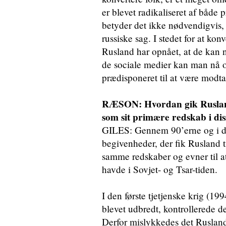
er blevet radikaliseret af både
betyder det ikke nødvendigvis, a
russiske sag. I stedet for at kon
Rusland har opnået, at de kan n
de sociale medier kan man nå 
prædisponeret til at være modta
RÆSON: Hvordan gik Rusland f
som sit primære redskab i d
GILES: Gennem 90’erne og i de 
begivenheder, der fik Rusland t
samme redskaber og evner til a
havde i Sovjet- og Tsar-tiden.
I den første tjetjenske krig (199
blevet udbredt, kontrollerede 
Derfor mislykkedes det Rusland