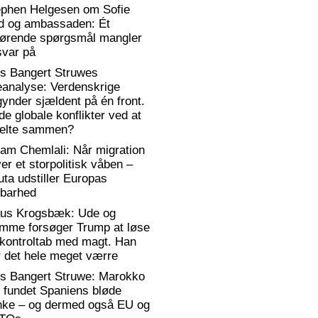
ephen Helgesen om Sofie
d og ambassaden: Ét
gørende spørgsmål mangler
svar på
rs Bangert Struwes
eanalyse: Verdenskrige
ynder sjældent på én front.
de globale konflikter ved at
elte sammen?
am Chemlali: Når migration
ver et storpolitisk våben –
ta udstiller Europas
rbarhed
aus Krogsbæk: Ude og
emme forsøger Trump at løse
 kontroltab med magt. Han
 det hele meget værre
rs Bangert Struwe: Marokko
 fundet Spaniens bløde
anke – og dermed også EU og