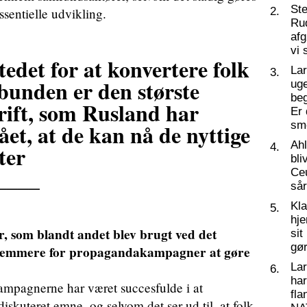
St
ssentielle udvikling.
2.
Ru
af
vi 
stedet for at konvertere folk
La
3.
 bunden er den største
ug
beg
rift, som Rusland har
Er 
ået, at de kan nå de nyttige
sm
Ahl
ter
4.
bli
____
Ceu
så
Kl
5.
hj
 som blandt andet blev brugt ved det
sit
gør
t nemmere for propagandakampagner at gøre
La
6.
har
pagnerne har været succesfulde i at
fl
iskuteret emne, og selvom det ser ud til, at folk