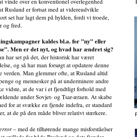
 at vinde over en konventionel overlegenhed
 at Rusland er fortsat med at videreudvikle
tort set har lagt dem på hylden, fordi vi troede,
r og fred.
ngskampagner kaldes bl.a. for ”ny” eller
se”. Men er det nyt, og hvad har ændret sig?
 har set på det, der historisk har været
ydelse, og så har man forsøgt at opdatere denne
 verden. Man glemmer ofte, at Rusland altid
i, penge og mennesker på at underminere andre
 vidste, at de var i et fjendtligt forhold med
ældende under Sovjet- og Tsar-æraen. At skabe
hed for at svække en fjende indefra, er standard
r, at de på den måde bliver relativt stærkere.
 error
– med de tilhørende mange misforståelser
 det spillede for både Rusland og dets fjender –