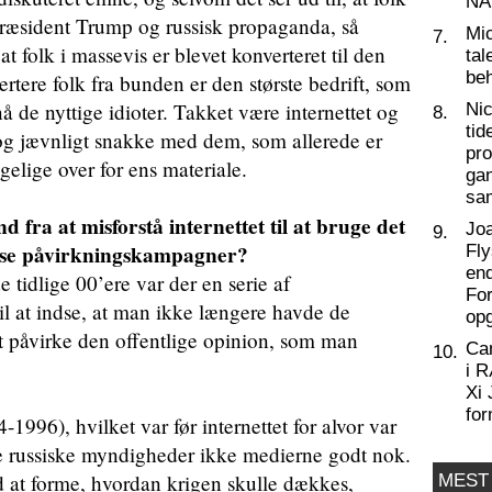
NA
 præsident Trump og russisk propaganda, så
Mic
7.
t folk i massevis er blevet konverteret til den
tal
beh
vertere folk fra bunden er den største bedrift, som
å de nyttige idioter. Takket være internettet og
Nic
8.
tid
og jævnligt snakke med dem, som allerede er
pro
gelige over for ens materiale.
ga
sa
ra at misforstå internettet til at bruge det
Joa
9.
isse påvirkningskampagner?
Fly
end
tidlige 00’ere var der en serie af
For
il at indse, at man ikke længere havde de
op
t påvirke den offentlige opinion, som man
Ca
10.
i 
Xi 
for
4-1996), hvilket var før internettet for alvor var
de russiske myndigheder ikke medierne godt nok.
 at forme, hvordan krigen skulle dækkes,
MEST