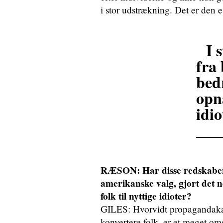
i stor udstrækning. Det er den e
I 
fra
bed
opn
idio
___
RÆSON: Har disse redskaber,
amerikanske valg, gjort de
folk til nyttige idioter?
GILES: Hvorvidt propagandakam
konvertere folk, er et meget omd