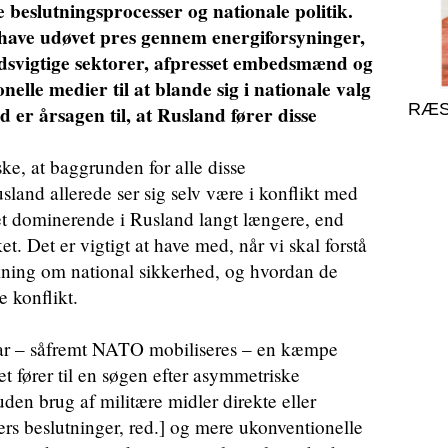
 beslutningsprocesser og nationale politik.
t have udøvet pres gennem energiforsyninger,
dsvigtige sektorer, afpresset embedsmænd og
nelle medier til at blande sig i nationale valg
RÆS
d er årsagen til, at Rusland fører disse
e, at baggrunden for alle disse
land allerede ser sig selv være i konflikt med
et dominerende i Rusland langt længere, end
. Det er vigtigt at have med, når vi skal forstå
kning om national sikkerhed, og hvordan de
e konflikt.
ar – såfremt NATO mobiliseres – en kæmpe
et fører til en søgen efter asymmetriske
den brug af militære midler direkte eller
rs beslutninger, red.] og mere ukonventionelle