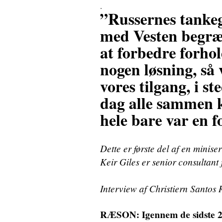
.
”Russernes tankeg
med Vesten begræn
at forbedre forhol
nogen løsning, så 
vores tilgang, i st
dag alle sammen k
hele bare var en f
Dette er første del af en minis
Keir Giles er senior consultan
Interview af Christiern Santos
RÆSON: Igennem de sidste 2 år