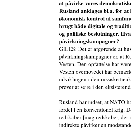
at påvirke vores demokratiske
Rusland anklages bl.a. for a
økonomisk kontrol af samfun
brugt både digitale og traditio
og politiske beslutninger. Hva
påvirkningskampagner?
GILES: Det er afgørende at husk
påvirkningskampagner er, at Rus
Vesten. Den opfattelse har vær
Vesten overhovedet har bemærket
udviklingen i den russiske tæn
prøver at sejre i den eksisterend
Rusland har indset, at NATO h
fordel i en konventionel krig. D
redskaber [magtredskaber, der u
indirekte påvirker en modstande