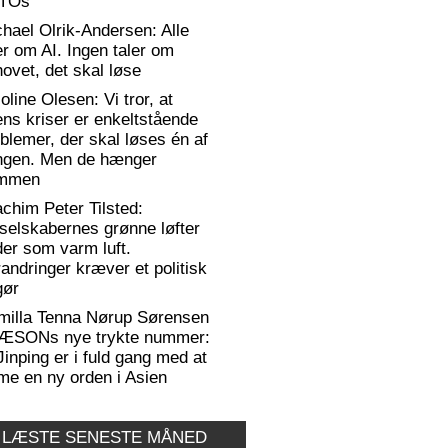
TOs
hael Olrik-Andersen: Alle
er om AI. Ingen taler om
ovet, det skal løse
oline Olesen: Vi tror, at
ens kriser er enkeltstående
blemer, der skal løses én af
ngen. Men de hænger
mmen
chim Peter Tilsted:
selskabernes grønne løfter
er som varm luft.
andringer kræver et politisk
gør
milla Tenna Nørup Sørensen
RÆSONs nye trykte nummer:
Jinping er i fuld gang med at
me en ny orden i Asien
 LÆSTE SENESTE MÅNED