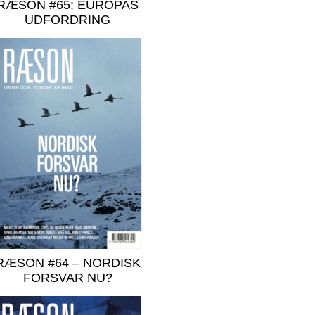
RÆSON #65: EUROPAS
UDFORDRING
RÆSON #64 – NORDISK
FORSVAR NU?