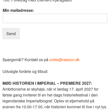
g
Min mailadresse:
e
r
n
e
p
Send
å
:
v
æ
r
Spørgsmål? Kontakt os på
ordre@raeson.dk
e
Udvalgte fordele og tilbud:
MØD HISTORIEN I IMPERIAL – PREMIERE 2027:
Ambitionerne er skyhøje, når vi lørdag 17. april 2027 for
første gang inviterer til en hel dags historiefestival i den
legendariske Imperialbiograf. Oplev et stjernehold på
scenen fra 10.00-17.00, når historien kommer til live i nyt lys.