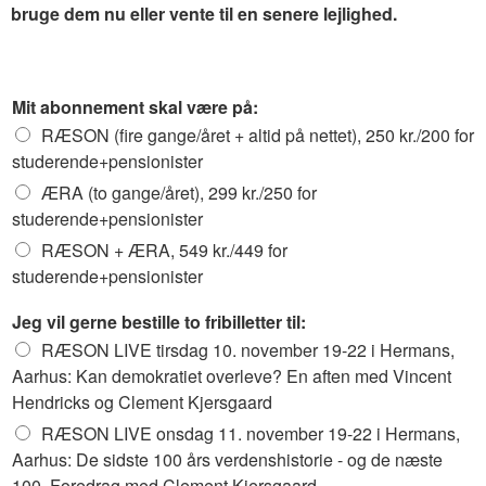
bruge dem nu eller vente til en senere lejlighed.
a
Mit abonnement skal være på:
b
RÆSON (fire gange/året + altid på nettet), 250 kr./200 for
o
n
studerende+pensionister
n
ÆRA (to gange/året), 299 kr./250 for
e
studerende+pensionister
m
e
RÆSON + ÆRA, 549 kr./449 for
n
studerende+pensionister
t
p
Jeg vil gerne bestille to fribilletter til:
å
RÆSON LIVE tirsdag 10. november 19-22 i Hermans,
:
Aarhus: Kan demokratiet overleve? En aften med Vincent
p
å
Hendricks og Clement Kjersgaard
:
RÆSON LIVE onsdag 11. november 19-22 i Hermans,
Aarhus: De sidste 100 års verdenshistorie - og de næste
100. Foredrag med Clement Kjersgaard