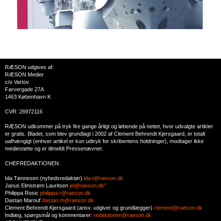
RÆSON udgives af:
RÆSON Medier
c/o Vartov
Farvergade 27A
1463 København K
CVR: 26972116
RÆSON udkommer på tryk fire gange årligt og løbende på nettet, hvor udvalgte artikler
er gratis. Bladet, som blev grundlagt i 2002 af Clement Behrendt Kjersgaard, er totalt
uafhængigt (enhver artikel er kun udtryk for skribentens holdninger), modtager ikke
mediestøtte og er tilmeldt Pressenævnet.
CHEFREDAKTIONEN:
Ida Tønnesen (nyhedsredaktør)
ida.t@raeson.dk
Janus Elmstrøm Lauritsen
jel@raeson.dk"
Philippa Rosic
philippa.r@raeson.dk
Dastan Marouf
dastan.m@raeson.dk
Clement Behrendt Kjersgaard (ansv. udgiver og grundlægger)
clement@raeson.dk
Indlæg, spørgsmål og kommentarer:
redaktionen@raeson.dk