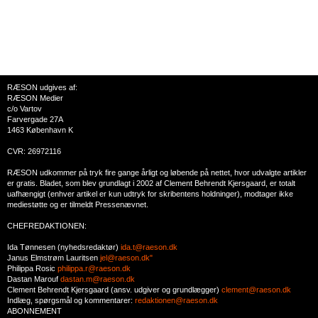
RÆSON udgives af:
RÆSON Medier
c/o Vartov
Farvergade 27A
1463 København K
CVR: 26972116
RÆSON udkommer på tryk fire gange årligt og løbende på nettet, hvor udvalgte artikler
er gratis. Bladet, som blev grundlagt i 2002 af Clement Behrendt Kjersgaard, er totalt
uafhængigt (enhver artikel er kun udtryk for skribentens holdninger), modtager ikke
mediestøtte og er tilmeldt Pressenævnet.
CHEFREDAKTIONEN:
Ida Tønnesen (nyhedsredaktør)
ida.t@raeson.dk
Janus Elmstrøm Lauritsen
jel@raeson.dk"
Philippa Rosic
philippa.r@raeson.dk
Dastan Marouf
dastan.m@raeson.dk
Clement Behrendt Kjersgaard (ansv. udgiver og grundlægger)
clement@raeson.dk
Indlæg, spørgsmål og kommentarer:
redaktionen@raeson.dk
ABONNEMENT