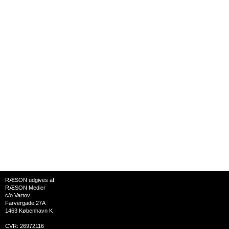
RÆSON udgives af:
RÆSON Medier
c/o Vartov
Farvergade 27A
1463 København K
CVR: 26972116