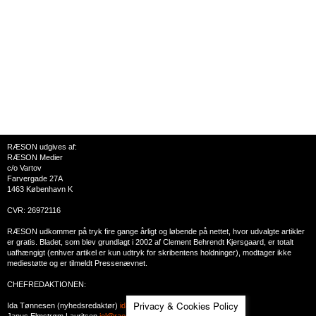
RÆSON udgives af:
RÆSON Medier
c/o Vartov
Farvergade 27A
1463 København K
CVR: 26972116
RÆSON udkommer på tryk fire gange årligt og løbende på nettet, hvor udvalgte artikler
er gratis. Bladet, som blev grundlagt i 2002 af Clement Behrendt Kjersgaard, er totalt
uafhængigt (enhver artikel er kun udtryk for skribentens holdninger), modtager ikke
mediestøtte og er tilmeldt Pressenævnet.
CHEFREDAKTIONEN:
Privacy & Cookies Policy
Ida Tønnesen (nyhedsredaktør)
ida.t@raeson.dk