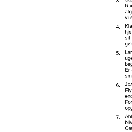
3.
Ru
af
vi 
Kl
4.
hj
sit
gør
La
5.
ug
beg
Er 
sm
Joa
6.
Fly
end
For
op
Ahl
7.
bli
Ceu