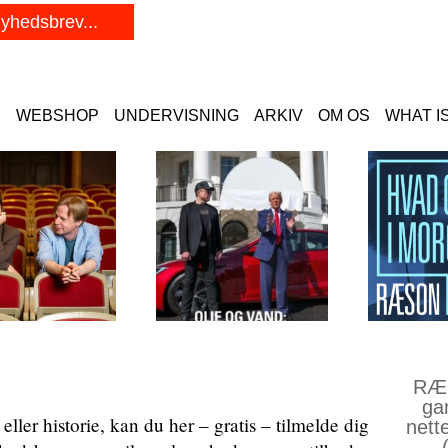
E
WEBSHOP
UNDERVISNING
ARKIV
OM OS
WHAT I
RÆS
ga
ller historie, kan du her – gratis – tilmelde dig
nett