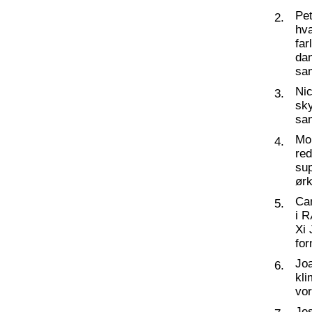
Pet
2.
hva
far
dan
sam
Nic
3.
sky
sa
Mo
4.
re
su
ørk
Ca
5.
i 
Xi 
for
Joa
6.
kli
vor
Jes