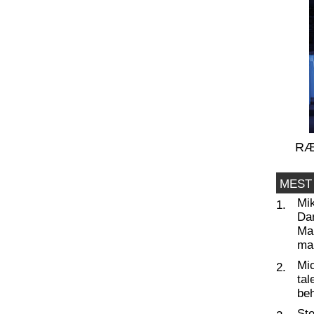
RÆ
MEST
Mi
1.
Da
Man
ma
Mic
2.
tal
beh
St