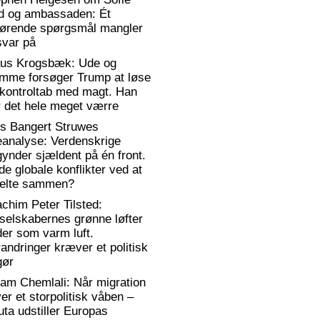
d og ambassaden: Ét
gørende spørgsmål mangler
svar på
aus Krogsbæk: Ude og
emme forsøger Trump at løse
 kontroltab med magt. Han
 det hele meget værre
rs Bangert Struwes
eanalyse: Verdenskrige
ynder sjældent på én front.
de globale konflikter ved at
elte sammen?
chim Peter Tilsted:
selskabernes grønne løfter
er som varm luft.
andringer kræver et politisk
gør
am Chemlali: Når migration
ver et storpolitisk våben –
ta udstiller Europas