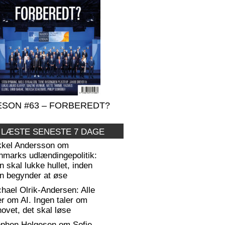
SON #63 – FORBEREDT?
 LÆSTE SENESTE 7 DAGE
kkel Andersson om
nmarks udlændingepolitik:
 skal lukke hullet, inden
n begynder at øse
hael Olrik-Andersen: Alle
er om AI. Ingen taler om
ovet, det skal løse
ephen Helgesen om Sofie