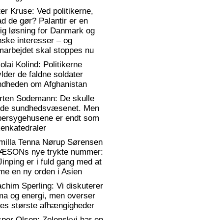
er Kruse: Ved politikerne,
d de gør? Palantir er en
lig løsning for Danmark og
ske interesser – og
arbejdet skal stoppes nu
olai Kolind: Politikerne
lder de faldne soldater
ndheden om Afghanistan
rten Sodemann: De skulle
dde sundhedsvæsenet. Men
persygehusene er endt som
enkatedraler
milla Tenna Nørup Sørensen
RÆSONs nye trykte nummer:
Jinping er i fuld gang med at
me en ny orden i Asien
chim Sperling: Vi diskuterer
ma og energi, men overser
es største afhængigheder
per Olsen: Zelenskyj har en