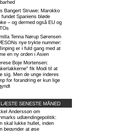
rbarhed
rs Bangert Struwe: Marokko
 fundet Spaniens bløde
anke – og dermed også EU og
TOs
milla Tenna Nørup Sørensen
RÆSONs nye trykte nummer:
Jinping er i fuld gang med at
me en ny orden i Asien
erese Boje Mortensen:
kerlakkerne” fik Modi til at
e sig. Men de unge inderes
p for forandring er kun lige
gyndt
 LÆSTE SENESTE MÅNED
kkel Andersson om
nmarks udlændingepolitik:
 skal lukke hullet, inden
n begynder at øse