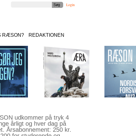
Login
S RÆSON?
REDAKTIONEN
ON udkommer på tryk 4
nge årligt og hver dag på
et. Årsabonnement: 250 kr.
(200 for studerende og