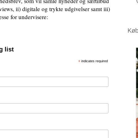
dsbrev, som vil samle nyheder og særtilbud
views, ii) digitale og trykte udgivelser samt iii)
sse for undervisere:
Køb 
 list
*
indicates required