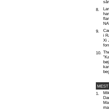
så
La
8.
har
fl
NA
Ca
9.
i 
Xi 
for
Th
10.
”Ka
bøj
kam
be
MEST
Mi
1.
Da
Man
ma