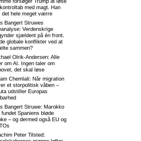
emme forsøger Trump at løse
 kontroltab med magt. Han
 det hele meget værre
rs Bangert Struwes
eanalyse: Verdenskrige
ynder sjældent på én front.
de globale konflikter ved at
elte sammen?
hael Olrik-Andersen: Alle
er om AI. Ingen taler om
ovet, det skal løse
am Chemlali: Når migration
ver et storpolitisk våben –
ta udstiller Europas
rbarhed
rs Bangert Struwe: Marokko
 fundet Spaniens bløde
anke – og dermed også EU og
TOs
chim Peter Tilsted: