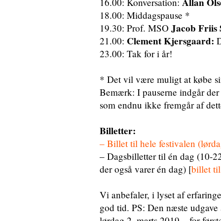
Allan Ol
16.00: Konversation:
18.00: Middagspause *
Jacob Friis
19.30: Prof. MSO
Clement Kjersgaard:
21.00:
D
23.00: Tak for i år!
* Det vil være muligt at købe si
Bemærk: I pauserne indgår der 
som endnu ikke fremgår af det
Billetter:
– Billet til hele festivalen (lø
– Dagsbilletter til én dag (10-
der også varer én dag) [
billet t
Vi anbefaler, i lyset af erfaringe
god tid. PS: Den næste udgave 
lørdag 2. marts 2019 – for førs