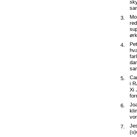
sky
sa
Mo
3.
re
su
ørk
Pet
4.
hva
far
dan
sam
Ca
5.
i 
Xi 
for
Joa
6.
kli
vor
Jes
7.
(u