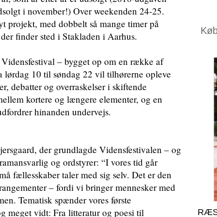
udsolgt i november!) Over weekenden 24-25.
yt projekt, med dobbelt så mange timer på
Køb 
der finder sted i Stakladen i Aarhus.
 Vidensfestival – bygget op om en række af
a lørdag 10 til søndag 22 vil tilhørerne opleve
r, debatter og overraskelser i skiftende
mellem kortere og længere elementer, og en
dfordrer hinanden undervejs.
 Kjersgaard, der grundlagde Vidensfestivalen – og
amansvarlig og ordstyrer: “I vores tid går
små fællesskaber taler med sig selv. Det er den
arrangementer – fordi vi bringer mennesker med
mmen. Tematisk spænder vores første
 meget vidt: Fra litteratur og poesi til
RÆS