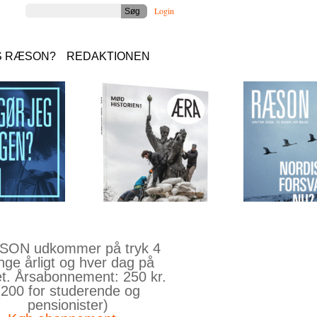
Login
S RÆSON?
REDAKTIONEN
ON udkommer på tryk 4
nge årligt og hver dag på
et. Årsabonnement: 250 kr.
(200 for studerende og
pensionister)