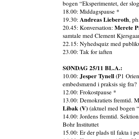
bogen “Eksperimentet, der slog
18.00: Middagspause *
Andreas Lieberoth
19.30:
, ph
Merete P
20.45: Konversation:
samtale med Clement Kjersgaa
22.15: Nyhedsquiz med publik
23.00: Tak for iaften
SØNDAG 25/11 BL.A.:
Jesper Tynell
10.00:
(P1 Orien
embedsmænd i praksis sig fra?
12.00: Frokostpause *
13.00: Demokratiets fremtid. Me
Libak (V)
(aktuel med bogen “
14.00: Jordens fremtid. Sektion
Bohr Instituttet
15.00: Er der plads til fakta i 