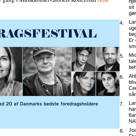
hj
sit
gør
La
4.
ug
beg
Er 
sm
Mic
5.
tal
beh
Ahl
6.
bli
Ceu
så
La
7.
har
fl
NA
Joa
8.