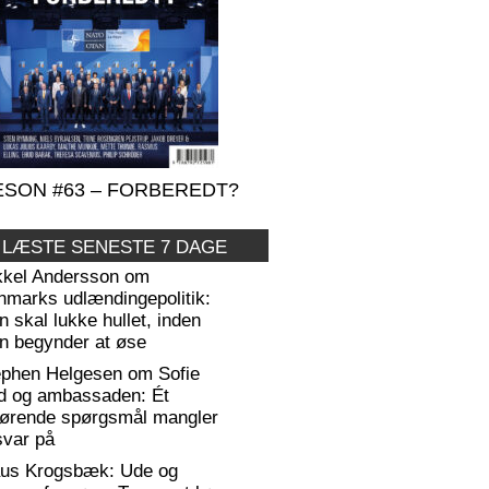
SON #63 – FORBEREDT?
 LÆSTE SENESTE 7 DAGE
kkel Andersson om
nmarks udlændingepolitik:
 skal lukke hullet, inden
n begynder at øse
ephen Helgesen om Sofie
d og ambassaden: Ét
gørende spørgsmål mangler
svar på
aus Krogsbæk: Ude og