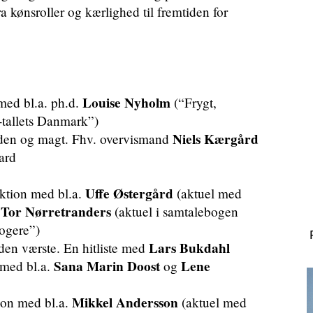
a kønsroller og kærlighed til fremtiden for
Louise Nyholm
med bl.a. ph.d.
(“Frygt,
-tallets Danmark”)
Niels Kærgård
iden og magt. Fhv. overvismand
ard
Uffe Østergård
ektion med bl.a.
(aktuel med
Tor Nørretranders
g
(aktuel i samtalebogen
logere”)
Lars Bukdahl
 den værste. En hitliste med
Sana Marin Doost
Lene
 med bl.a.
og
Mikkel Andersson
ion med bl.a.
(aktuel med