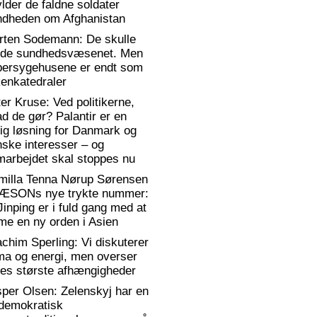
lder de faldne soldater
ndheden om Afghanistan
rten Sodemann: De skulle
dde sundhedsvæsenet. Men
persygehusene er endt som
enkatedraler
er Kruse: Ved politikerne,
d de gør? Palantir er en
lig løsning for Danmark og
ske interesser – og
arbejdet skal stoppes nu
milla Tenna Nørup Sørensen
RÆSONs nye trykte nummer:
Jinping er i fuld gang med at
me en ny orden i Asien
chim Sperling: Vi diskuterer
ma og energi, men overser
es største afhængigheder
per Olsen: Zelenskyj har en
)demokratisk