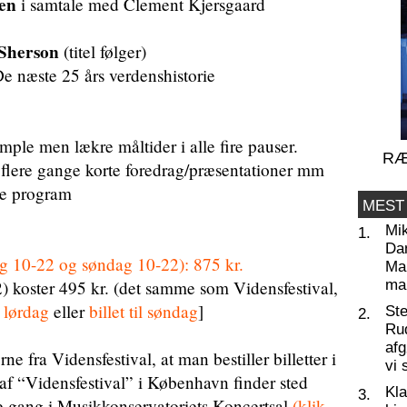
sen
i samtale med Clement Kjersgaard
 Sherson
(titel følger)
e næste 25 års verdenshistorie
mple men lækre måltider i alle fire pauser.
RÆ
flere gange korte foredrag/præsentationer mm
te program
MEST
Mi
1.
Da
rdag 10-22 og søndag 10-22): 875 kr.
Man
22) koster 495 kr. (det samme som Vidensfestival,
ma
il lørdag
eller
billet til søndag
]
St
2.
Ru
af
rne fra Vidensfestival, at man bestiller billetter i
vi 
af “Vidensfestival” i København finder sted
Kl
3.
te gang i Musikkonservatoriets Koncertsal
(klik