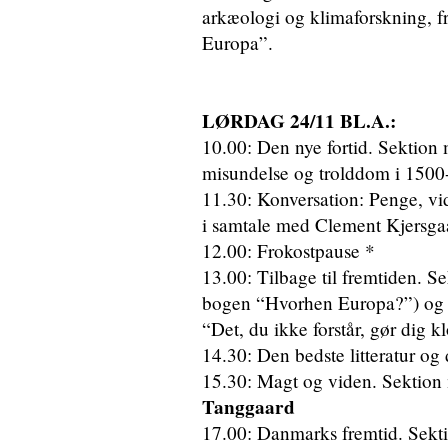
arkæologi og klimaforskning, fr
Europa”.
LØRDAG 24/11 BL.A.:
10.00: Den nye fortid. Sektion 
misundelse og trolddom i 1500
11.30: Konversation: Penge, v
i samtale med Clement Kjersga
12.00: Frokostpause *
13.00: Tilbage til fremtiden. S
bogen “Hvorhen Europa?”) o
“Det, du ikke forstår, gør dig k
14.30: Den bedste litteratur og
15.30: Magt og viden. Sektion
Tanggaard
17.00: Danmarks fremtid. Sekt