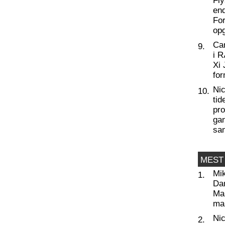
Fly
end
For
op
Ca
9.
i 
Xi 
for
Nic
10.
tid
pro
ga
sa
MEST
Mi
1.
Da
Man
ma
Nic
2.