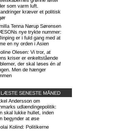
selskabernes grønne løfter
er som varm luft.
andringer kræver et politisk
gør
milla Tenna Nørup Sørensen
RÆSONs nye trykte nummer:
Jinping er i fuld gang med at
me en ny orden i Asien
oline Olesen: Vi tror, at
ens kriser er enkeltstående
blemer, der skal løses én af
ngen. Men de hænger
mmen
 LÆSTE SENESTE MÅNED
kkel Andersson om
nmarks udlændingepolitik:
 skal lukke hullet, inden
n begynder at øse
olai Kolind: Politikerne