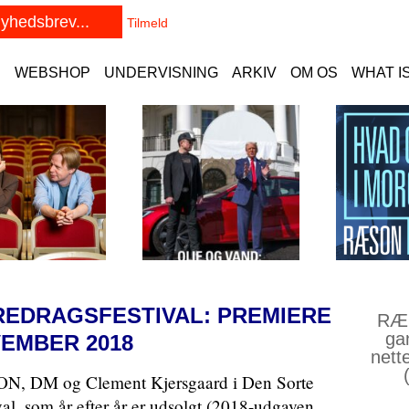
E
WEBSHOP
UNDERVISNING
ARKIV
OM OS
WHAT I
EDRAGSFESTIVAL: PREMIERE
RÆS
ga
VEMBER 2018
nett
ÆSON, DM og Clement Kjersgaard i Den Sorte
al, som år efter år er udsolgt (2018-udgaven