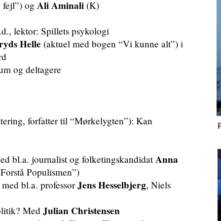
Ali Aminali
 fejl”) og
(K)
.d., lektor: Spillets psykologi
ryds Helle
(aktuel med bogen “Vi kunne alt”) i
rd
um og deltagere
tering, forfatter til “Mørkelygten”): Kan
Anna
d bl.a. journalist og folketingskandidat
Forstå Populismen”)
Jens Hesselbjerg
 med bl.a. professor
, Niels
Julian Christensen
politik? Med