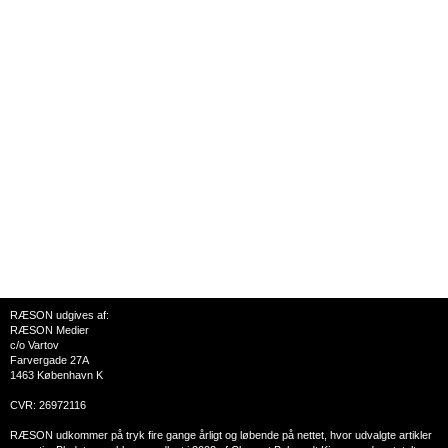
RÆSON udgives af:
RÆSON Medier
c/o Vartov
Farvergade 27A
1463 København K
CVR: 26972116
RÆSON udkommer på tryk fire gange årligt og løbende på nettet, hvor udvalgte artikler