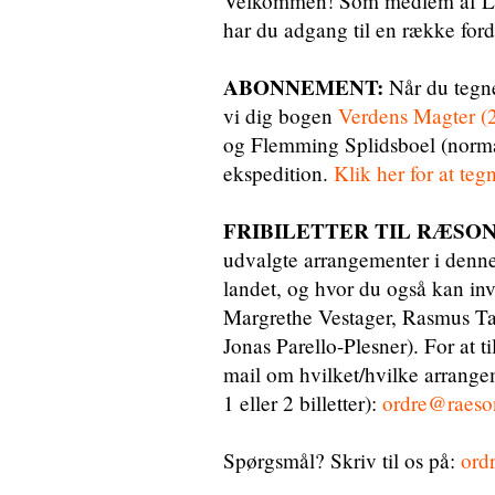
Velkommen! Som medlem af La
har du adgang til en række for
ABONNEMENT:
Når du tegn
vi dig bogen
Verdens Magter (
og Flemming Splidsboel (normalp
ekspedition.
Klik her for at t
FRIBILETTER TIL RÆSON
udvalgte arrangementer i denne 
landet, og hvor du også kan inv
Margrethe Vestager, Rasmus Ta
Jonas Parello-Plesner). For at t
mail om hvilket/hvilke arrange
1 eller 2 billetter):
ordre@raeso
Spørgsmål? Skriv til os på:
ord