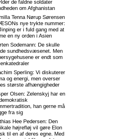
lder de faldne soldater
ndheden om Afghanistan
milla Tenna Nørup Sørensen
RÆSONs nye trykte nummer:
Jinping er i fuld gang med at
me en ny orden i Asien
rten Sodemann: De skulle
dde sundhedsvæsenet. Men
persygehusene er endt som
enkatedraler
chim Sperling: Vi diskuterer
ma og energi, men overser
es største afhængigheder
per Olsen: Zelenskyj har en
)demokratisk
mmertradition, han gerne må
ge fra sig
thias Hee Pedersen: Den
ikale højrefløj vil gøre Elon
k til en af deres egne. Med