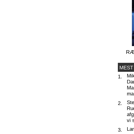
RÆ
MEST
Mi
1.
Da
Man
ma
St
2.
Ru
af
vi 
La
3.