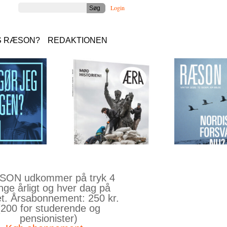
Login
S RÆSON?
REDAKTIONEN
ON udkommer på tryk 4
nge årligt og hver dag på
et. Årsabonnement: 250 kr.
(200 for studerende og
pensionister)