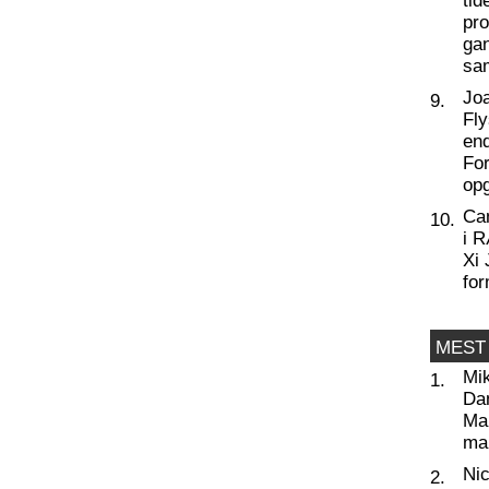
tid
pro
ga
sa
Joa
9.
Fly
end
For
op
Ca
10.
i 
Xi 
for
MEST
Mi
1.
Da
Man
ma
Nic
2.