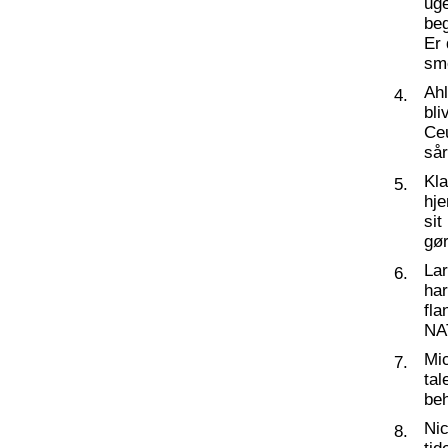
ug
beg
Er 
sm
Ahl
4.
bli
Ceu
så
Kl
5.
hj
sit
gør
La
6.
har
fl
NA
Mic
7.
tal
beh
Nic
8.