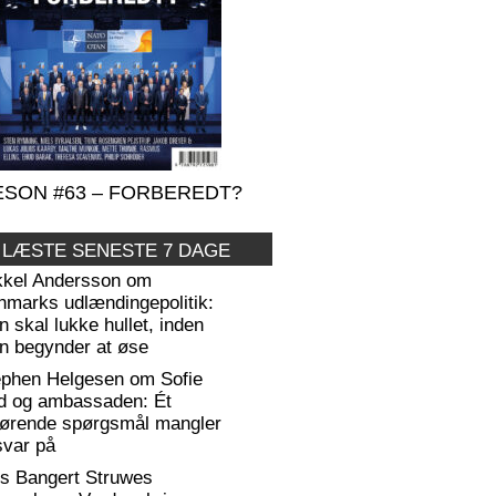
SON #63 – FORBEREDT?
 LÆSTE SENESTE 7 DAGE
kkel Andersson om
nmarks udlændingepolitik:
 skal lukke hullet, inden
n begynder at øse
ephen Helgesen om Sofie
d og ambassaden: Ét
gørende spørgsmål mangler
svar på
rs Bangert Struwes