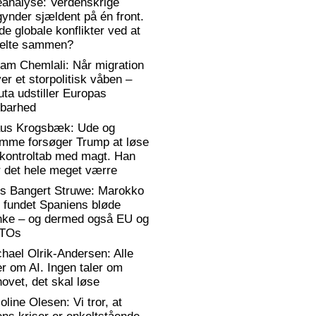
eanalyse: Verdenskrige
ynder sjældent på én front.
de globale konflikter ved at
elte sammen?
am Chemlali: Når migration
ver et storpolitisk våben –
ta udstiller Europas
rbarhed
aus Krogsbæk: Ude og
emme forsøger Trump at løse
 kontroltab med magt. Han
 det hele meget værre
rs Bangert Struwe: Marokko
 fundet Spaniens bløde
anke – og dermed også EU og
TOs
hael Olrik-Andersen: Alle
er om AI. Ingen taler om
ovet, det skal løse
oline Olesen: Vi tror, at