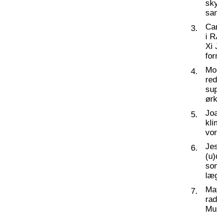
sky
sa
Ca
3.
i 
Xi 
for
Mo
4.
re
su
ørk
Joa
5.
kli
vor
Jes
6.
(u
so
læg
Ma
7.
rad
Mus