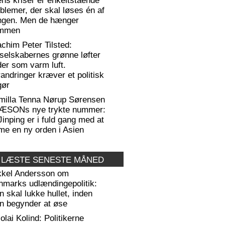
ens kriser er enkeltstående
blemer, der skal løses én af
ngen. Men de hænger
mmen
chim Peter Tilsted:
selskabernes grønne løfter
er som varm luft.
andringer kræver et politisk
gør
milla Tenna Nørup Sørensen
RÆSONs nye trykte nummer:
Jinping er i fuld gang med at
me en ny orden i Asien
 LÆSTE SENESTE MÅNED
kkel Andersson om
nmarks udlændingepolitik:
 skal lukke hullet, inden
n begynder at øse
olai Kolind: Politikerne