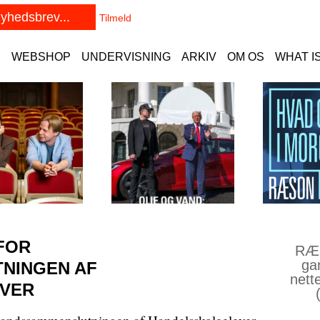
E
WEBSHOP
UNDERVISNING
ARKIV
OM OS
WHAT I
FOR
RÆS
ga
NINGEN AF
nett
VER