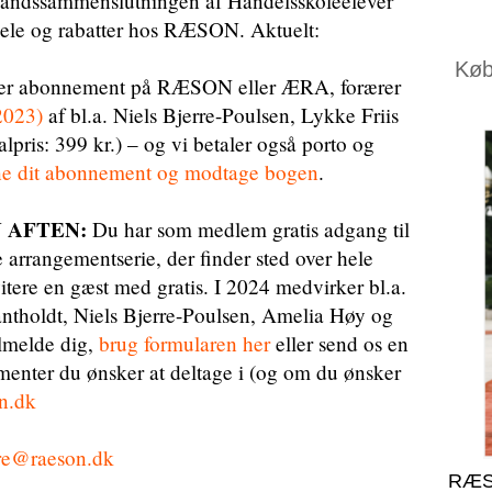
ndssammenslutningen af Handelsskoleelever
dele og rabatter hos RÆSON. Aktuelt:
Køb 
er abonnement på RÆSON eller ÆRA, forærer
2023)
af bl.a. Niels Bjerre-Poulsen, Lykke Friis
ris: 399 kr.) – og vi betaler også porto og
egne dit abonnement og modtage bogen
.
 AFTEN:
Du har som medlem gratis adgang til
arrangementserie, der finder sted over hele
itere en gæst med gratis. I 2024 medvirker bl.a.
ntholdt, Niels Bjerre-Poulsen, Amelia Høy og
ilmelde dig,
brug formularen her
eller send os en
menter du ønsker at deltage i (og om du ønsker
n.dk
re@raeson.dk
RÆS