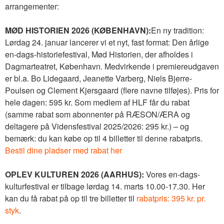
arrangementer:
MØD HISTORIEN 2026 (KØBENHAVN):
En ny tradition:
Lørdag 24. januar lancerer vi et nyt, fast format: Den årlige
en-dags-historiefestival, Mød Historien, der afholdes i
Dagmarteatret, København. Medvirkende i premiereudgaven
er bl.a. Bo Lidegaard, Jeanette Varberg, Niels Bjerre-
Poulsen og Clement Kjersgaard (flere navne tilføjes). Pris for
hele dagen: 595 kr. Som medlem af HLF får du rabat
(samme rabat som abonnenter på RÆSON/ÆRA og
deltagere på Vidensfestival 2025/2026: 295 kr.) – og
bemærk: du kan købe op til 4 billetter til denne rabatpris.
Bestil dine pladser med rabat her
OPLEV KULTUREN 2026 (AARHUS):
Vores en-dags-
kulturfestival er tilbage lørdag 14. marts 10.00-17.30. Her
kan du få rabat på op til tre billetter til
rabatpris: 395 kr. pr.
styk
.