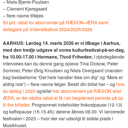
– Niels Bjerre-Poulsen
– Clement Kjersgaard
– flere navne tilføjes
50 pct. rabat for abonnenter på RÆSON+ÆRA samt
deltagere på Vidensfestival 2024/2025/2026
AARHUS: Lørdag 14. marts 2026 er vi tilbage i Aarhus,
med den tredje udgave af vores kulturfestival-på-en-dag,
fra 10.00-17.00 i Hermans, Tivoli Friheden.
I dybdegående
interviews kan du denne gang opleve Tina Dickow, Peter
Sommer, Peter Øvig Knudsen og Niels Overgaard (manden
bag bestsellerne “Det hele handler ikke om dig” og “Mere er
aldrig nok”) – flere navne følger. Bestil din billet her – og
hvis
du deltog i 2025
og/eller
har abonnement på RÆSON eller
ÆRA, er der ekstra rabat at få i en begrænset periode på op
til fire billetter
. Programmet indeholder frokostpause (12-13)
og kaffepause (15-15.45); dørene åbnes 09.30. Vi lancerede
festivalen i 2023 – hvor der var udsolgt til sidste plads i
Musikhuset.