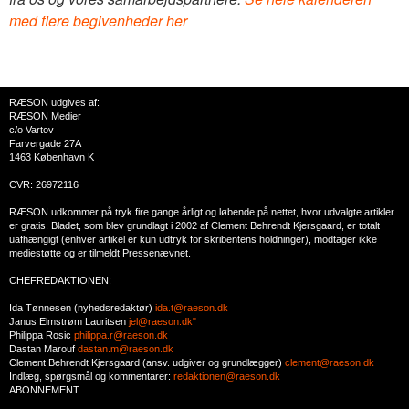
med flere begivenheder her
RÆSON udgives af:
RÆSON Medier
c/o Vartov
Farvergade 27A
1463 København K
CVR: 26972116
RÆSON udkommer på tryk fire gange årligt og løbende på nettet, hvor udvalgte artikler
er gratis. Bladet, som blev grundlagt i 2002 af Clement Behrendt Kjersgaard, er totalt
uafhængigt (enhver artikel er kun udtryk for skribentens holdninger), modtager ikke
mediestøtte og er tilmeldt Pressenævnet.
CHEFREDAKTIONEN:
Ida Tønnesen (nyhedsredaktør)
ida.t@raeson.dk
Janus Elmstrøm Lauritsen
jel@raeson.dk"
Philippa Rosic
philippa.r@raeson.dk
Dastan Marouf
dastan.m@raeson.dk
Clement Behrendt Kjersgaard (ansv. udgiver og grundlægger)
clement@raeson.dk
Indlæg, spørgsmål og kommentarer:
redaktionen@raeson.dk
ABONNEMENT