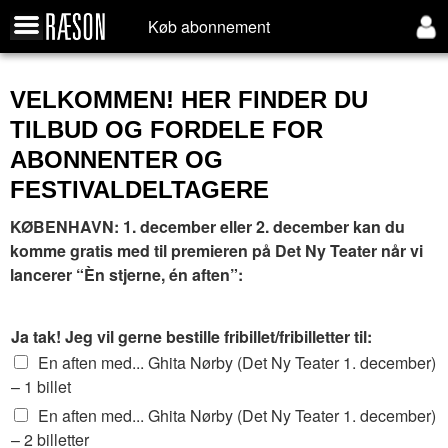
Køb abonnement
VELKOMMEN! HER FINDER DU
TILBUD OG FORDELE FOR
ABONNENTER OG
FESTIVALDELTAGERE
KØBENHAVN: 1. december eller 2. december kan du
komme gratis med til premieren på Det Ny Teater når vi
lancerer “Èn stjerne, én aften”:
f
Ja tak! Jeg vil gerne bestille fribillet/fribilletter til:
r
En aften med... Ghita Nørby (Det Ny Teater 1. december)
i
b
– 1 billet
i
En aften med... Ghita Nørby (Det Ny Teater 1. december)
l
– 2 billetter
l