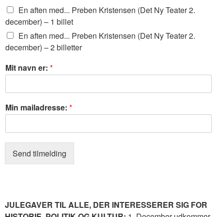
e
En aften med... Preben Kristensen (Det Ny Teater 2.
t
december) – 1 billet
/
En aften med... Preben Kristensen (Det Ny Teater 2.
f
december) – 2 billetter
r
i
t
b
Mit navn er:
*
a
i
k
l
!
l
n
e
Min mailadresse:
*
a
t
v
t
n
e
v
r
i
Send tilmelding
*
l
v
i
l
JULEGAVER TIL ALLE, DER INTERESSERER SIG FOR
HISTORIE, POLITIK OG KULTUR:
1. December udkommer