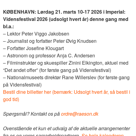
KØBENHAVN: Lørdag 21. marts 10-17 2026 i Imperial:
Vidensfestival 2026 (udsolgt hvert år) denne gang med
bl.a.:
– Lektor Peter Viggo Jakobsen
– Journalist og forfatter Peter Øvig Knudsen
– Forfatter Josefine Klougart
– Astronom og professor Anja C. Andersen
– Filminstruktør og skuespiller Zinini Elkington, aktuel med
“Det andet offer” (for første gang på Vidensfestival)
– Nationalmuseets direktør Rane Willerslev (for første gang
på Vidensfestival)
Bestil dine billetter her (bemærk: Udsolgt hvert år, så bestil i
god tid)
Spørgsmål? Kontakt os på
ordre@raeson.dk
Ovenstående et kun et udvalg af de aktuelle arrangementer
fra os og vores samarbejdspartnere.
Se hele kalenderen