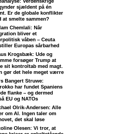
eanalyse: Verdenskrige
gynder sjældent på én
nt. Er de globale konflikter
d at smelte sammen?
lam Chemlali: Når
ration bliver et
rpolitisk våben – Ceuta
stiller Europas sårbarhed
aus Krogsbæk: Ude og
emme forsøger Trump at
se sit kontroltab med magt.
n gør det hele meget værre
rs Bangert Struwe:
rokko har fundet Spaniens
øde flanke – og dermed
så EU og NATOs
chael Olrik-Andersen: Alle
er om AI. Ingen taler om
ovet, det skal løse
oline Olesen: Vi tror, at