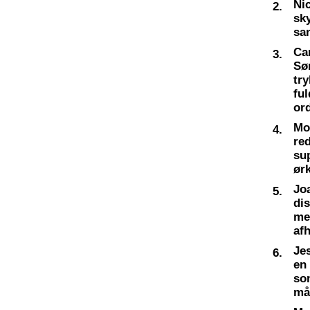
Nic
2.
sky
sa
Ca
3.
Sø
try
fu
or
Mo
4.
re
su
ør
Jo
5.
dis
me
af
Je
6.
en
so
må