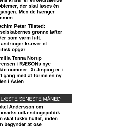
ens kriser er enkeltstående
oblemer, der skal løses én
 gangen. Men de hænger
mmen
achim Peter Tilsted:
yselskabernes grønne løfter
der som varm luft.
randringer kræver et
itisk opgør
milla Tenna Nørup
rensen i RÆSONs nye
kte nummer: Xi Jinping er i
ld gang med at forme en ny
den i Asien
 LÆSTE SENESTE MÅNED
kkel Andersson om
nmarks udlændingepolitik:
 skal lukke hullet, inden
n begynder at øse