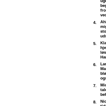
ug
be
fro
ve
Ah
4.
mig
sto
ud
Kl
5.
hj
lø
Ha
La
6.
Ma
bl
og
Mi
7.
tal
beh
Nic
8.