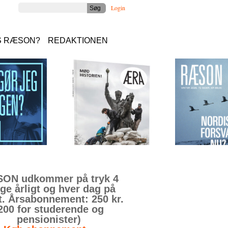
Login
S RÆSON?
REDAKTIONEN
ON udkommer på tryk 4
ge årligt og hver dag på
t. Årsabonnement: 250 kr.
200 for studerende og
pensionister)