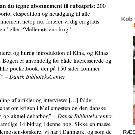
 du tegne abonnement til rabatpris:
200
 porto, ekspedition og netadgang til alle
Køb b
onnement netop nu, forærer vi dig en gratis
n” eller “Mellemøsten i krig”:
eret og hurtig introduktion til Kina, og Kinas
em. Bogen er anvendelig for både interesserede og
lille pocketbook, der på 150 sider kommer
Dansk BiblioteksCenter
f” –
ling af artikler og interviews […] falder
debat om krigen i Mellemøsten og den danske
Dansk Bibliotekscenter
g og aktuel debatbog” –
 samtlige 14 bidrag i denne bog. Sikke en masse
lemøsten-forskere, vi har i Danmark, og som de
RÆS