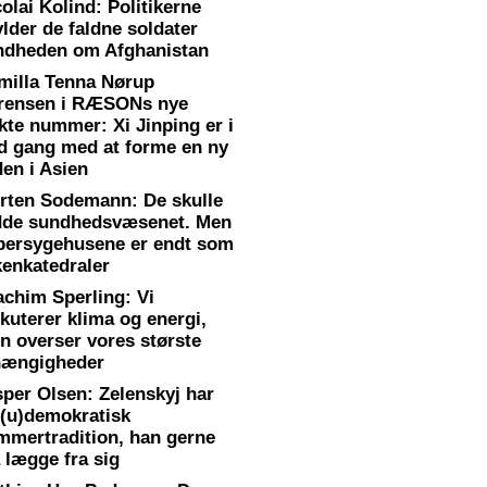
olai Kolind: Politikerne
lder de faldne soldater
ndheden om Afghanistan
milla Tenna Nørup
rensen i RÆSONs nye
kte nummer: Xi Jinping er i
ld gang med at forme en ny
den i Asien
rten Sodemann: De skulle
dde sundhedsvæsenet. Men
persygehusene er endt som
kenkatedraler
achim Sperling: Vi
kuterer klima og energi,
n overser vores største
hængigheder
sper Olsen: Zelenskyj har
 (u)demokratisk
mmertradition, han gerne
 lægge fra sig