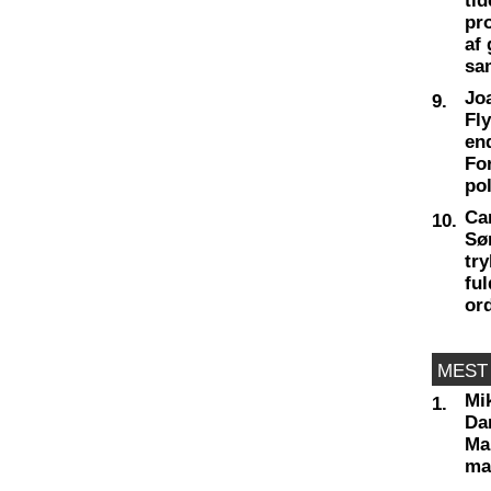
tid
pr
af
sa
Jo
9.
Fl
en
Fo
pol
Ca
10.
Sø
try
fu
or
MEST
Mi
1.
Da
Man
ma