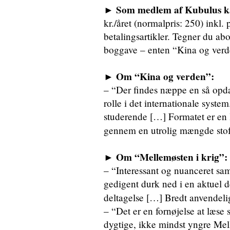
► Som medlem af Kubulus kan
kr./året (normalpris: 250) inkl.
betalingsartikler. Tegner du ab
boggave – enten “Kina og verde
► Om “Kina og verden”:
– “Der findes næppe en så opdat
rolle i det internationale syst
studerende […] Formatet er en 
gennem en utrolig mængde sto
► Om “Mellemøsten i krig”:
– “Interessant og nuanceret sam
gedigent durk ned i en aktuel 
deltagelse […] Bredt anvendeli
– “Det er en fornøjelse at læse
dygtige, ikke mindst yngre Mel