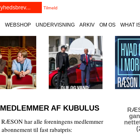
E
WEBSHOP
UNDERVISNING
ARKIV
OM OS
WHAT I
 MEDLEMMER AF KUBULUS
RÆS
gan
og RÆSON har alle foreningens medlemmer
nette
(
 abonnement til fast rabatpris: