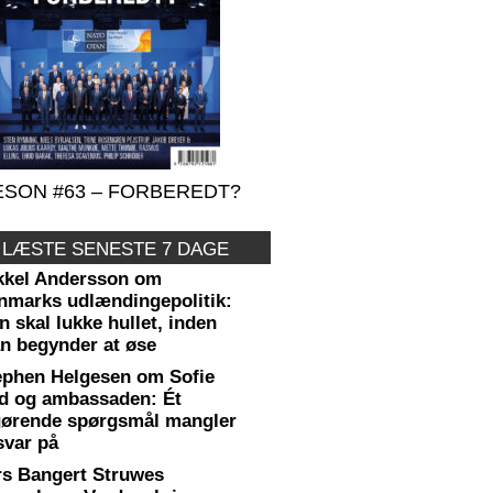
SON #63 – FORBEREDT?
 LÆSTE SENESTE 7 DAGE
kkel Andersson om
nmarks udlændingepolitik:
 skal lukke hullet, inden
n begynder at øse
ephen Helgesen om Sofie
d og ambassaden: Ét
gørende spørgsmål mangler
svar på
rs Bangert Struwes