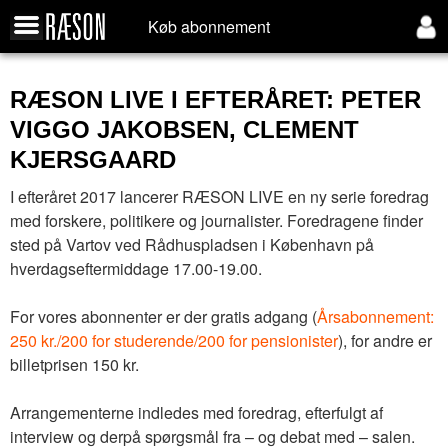
Køb abonnement
RÆSON LIVE I EFTERÅRET: PETER
VIGGO JAKOBSEN, CLEMENT
KJERSGAARD
I efteråret 2017 lancerer RÆSON LIVE en ny serie foredrag
med forskere, politikere og journalister. Foredragene finder
sted på Vartov ved Rådhuspladsen i København på
hverdagseftermiddage 17.00-19.00.
For vores abonnenter er der gratis adgang (
Årsabonnement:
250 kr./200 for studerende/200 for pensionister
), for andre er
billetprisen 150 kr.
Arrangementerne indledes med foredrag, efterfulgt af
interview og derpå spørgsmål fra – og debat med – salen.