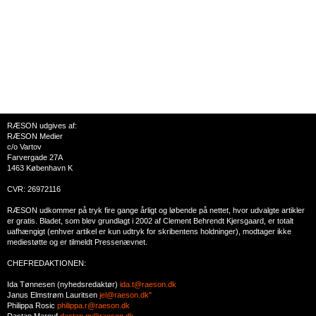
RÆSON udgives af:
RÆSON Medier
c/o Vartov
Farvergade 27A
1463 København K
CVR: 26972116
RÆSON udkommer på tryk fire gange årligt og løbende på nettet, hvor udvalgte artikler
er gratis. Bladet, som blev grundlagt i 2002 af Clement Behrendt Kjersgaard, er totalt
uafhængigt (enhver artikel er kun udtryk for skribentens holdninger), modtager ikke
mediestøtte og er tilmeldt Pressenævnet.
CHEFREDAKTIONEN:
Ida Tønnesen (nyhedsredaktør)
ida.t@raeson.dk
Janus Elmstrøm Lauritsen
jel@raeson.dk"
Philippa Rosic
philippa.r@raeson.dk