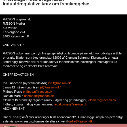
Industriregulative krav om fremlæggelse
RÆSON udgives af:
RÆSON Medier
c/o Vartov
Farvergade 27A
1463 København K
CVR: 26972116
RÆSON udkommer på tryk fire gange årligt og løbende på nettet, hvor udvalgte artikler
er gratis. Bladet, som blev grundlagt i 2002 af Clement Behrendt Kjersgaard, er totalt
uafhængigt (enhver artikel er kun udtryk for skribentens holdninger), modtager ikke
mediestøtte og er tilmeldt Pressenævnet.
CHEFREDAKTIONEN:
Ida Tønnesen (nyhedsredaktør)
ida.t@raeson.dk
Janus Elmstrøm Lauritsen
jel@raeson.dk"
Philippa Rosic
philippa.r@raeson.dk
Dastan Marouf
dastan.m@raeson.dk
Clement Behrendt Kjersgaard (ansv. udgiver og grundlægger)
clement@raeson.dk
Indlæg, spørgsmål og kommentarer:
redaktionen@raeson.dk
ABONNEMENT
Har du spørgsmål eller ændringer til dit abonnement? Du kan logge ind på din personlige
side via: www.raeson.dk/min-side eller skrive til
ordre@raeson.dk