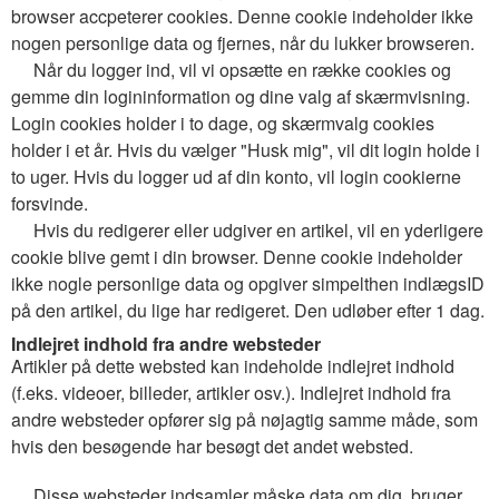
browser accpeterer cookies. Denne cookie indeholder ikke
nogen personlige data og fjernes, når du lukker browseren.
Når du logger ind, vil vi opsætte en række cookies og
gemme din logininformation og dine valg af skærmvisning.
Login cookies holder i to dage, og skærmvalg cookies
holder i et år. Hvis du vælger "Husk mig", vil dit login holde i
to uger. Hvis du logger ud af din konto, vil login cookierne
forsvinde.
Hvis du redigerer eller udgiver en artikel, vil en yderligere
cookie blive gemt i din browser. Denne cookie indeholder
ikke nogle personlige data og opgiver simpelthen indlægsID
på den artikel, du lige har redigeret. Den udløber efter 1 dag.
Indlejret indhold fra andre websteder
Artikler på dette websted kan indeholde indlejret indhold
(f.eks. videoer, billeder, artikler osv.). Indlejret indhold fra
andre websteder opfører sig på nøjagtig samme måde, som
hvis den besøgende har besøgt det andet websted.
Disse websteder indsamler måske data om dig, bruger