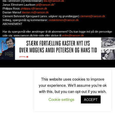
Ida Tønnesen (nyhedsredaktør)
ida.t@raeson.dk
Janus Elmstrøm Lauritsen
jel@raeson.dk"
Philippa Rosic
philippa.r@raeson.dk
Dastan Marouf
dastan.m@raeson.dk
Clement Behrendt Kjersgaard (ansv. udgiver og grundlægger)
clement@raeson.dk
Indlæg, spørgsmål og kommentarer:
redaktionen@raeson.dk
ABONNEMENT
Har du spørgsmål eller ændringer til dit abonnement? Du kan logge ind på din personlige
side via: www.raeson.dk/min-side eller skrive til
ordre@raeson.dk
This website uses cookies to improve
your experience. We'll assume you're ok
with this, but you can opt-out if you wish.
Cookie settings
ACCEPT