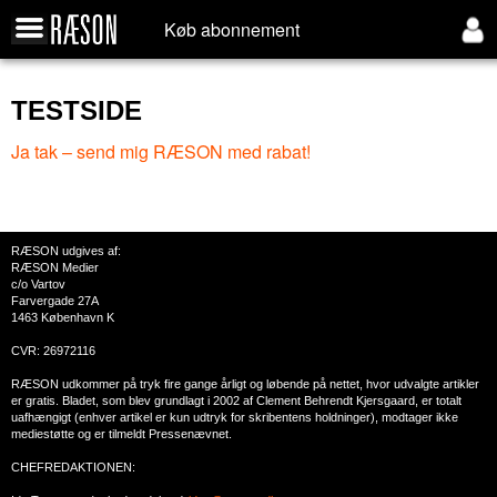
Køb abonnement
TESTSIDE
Ja tak – send mig RÆSON med rabat!
RÆSON udgives af:
RÆSON Medier
c/o Vartov
Farvergade 27A
1463 København K
CVR: 26972116
RÆSON udkommer på tryk fire gange årligt og løbende på nettet, hvor udvalgte artikler
er gratis. Bladet, som blev grundlagt i 2002 af Clement Behrendt Kjersgaard, er totalt
uafhængigt (enhver artikel er kun udtryk for skribentens holdninger), modtager ikke
mediestøtte og er tilmeldt Pressenævnet.
CHEFREDAKTIONEN: