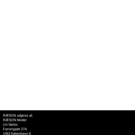
RÆSON udgives af:
RÆSON Medier
c/o Vartov
Farvergade 27A
1463 København K