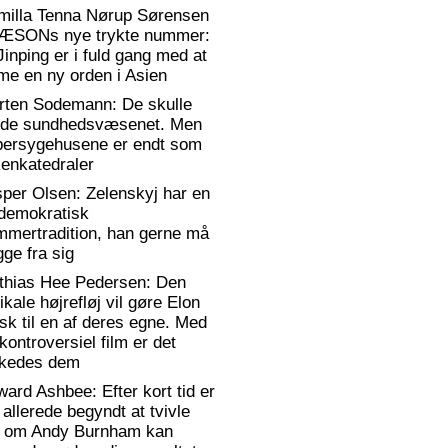
milla Tenna Nørup Sørensen
RÆSONs nye trykte nummer:
Jinping er i fuld gang med at
me en ny orden i Asien
rten Sodemann: De skulle
dde sundhedsvæsenet. Men
persygehusene er endt som
enkatedraler
per Olsen: Zelenskyj har en
)demokratisk
mmertradition, han gerne må
ge fra sig
thias Hee Pedersen: Den
ikale højrefløj vil gøre Elon
k til en af deres egne. Med
kontroversiel film er det
kkedes dem
ard Ashbee: Efter kort tid er
 allerede begyndt at tvivle
, om Andy Burnham kan