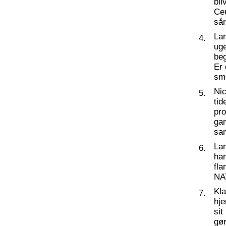
bli
Ceu
så
La
4.
ug
beg
Er 
sm
Nic
5.
tid
pro
ga
sa
La
6.
har
fl
NA
Kl
7.
hj
sit
gør