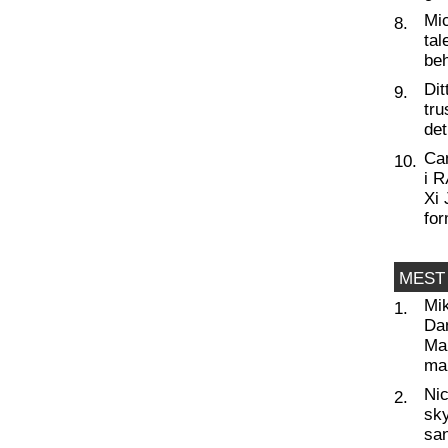
Mic
8.
tal
beh
Dit
9.
tru
de
Ca
10.
i 
Xi 
for
MEST
Mi
1.
Da
Man
ma
Nic
2.
sky
sa