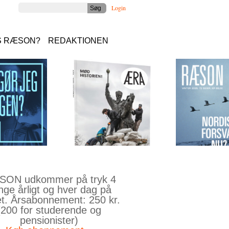
Login
S RÆSON?
REDAKTIONEN
ON udkommer på tryk 4
nge årligt og hver dag på
et. Årsabonnement: 250 kr.
(200 for studerende og
pensionister)