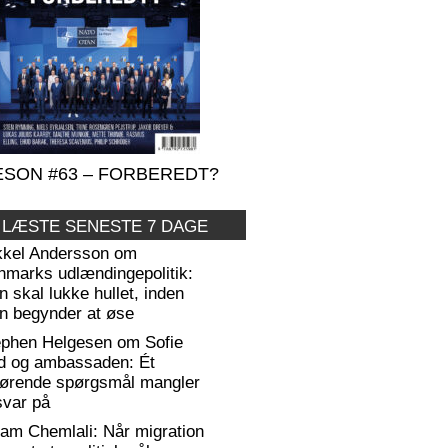
SON #63 – FORBEREDT?
 LÆSTE SENESTE 7 DAGE
kkel Andersson om
nmarks udlændingepolitik:
 skal lukke hullet, inden
n begynder at øse
ephen Helgesen om Sofie
d og ambassaden: Ét
gørende spørgsmål mangler
svar på
am Chemlali: Når migration