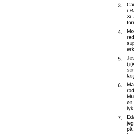
Ca
3.
i 
Xi 
for
Mo
4.
re
su
ørk
Jes
5.
(u
so
læg
Ma
6.
rad
Mus
en 
ly
Edw
7.
jeg
på