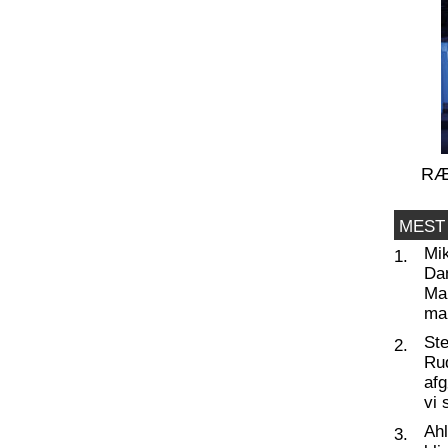
RÆ
MEST
Mi
1.
Da
Man
ma
St
2.
Ru
af
vi 
Ahl
3.