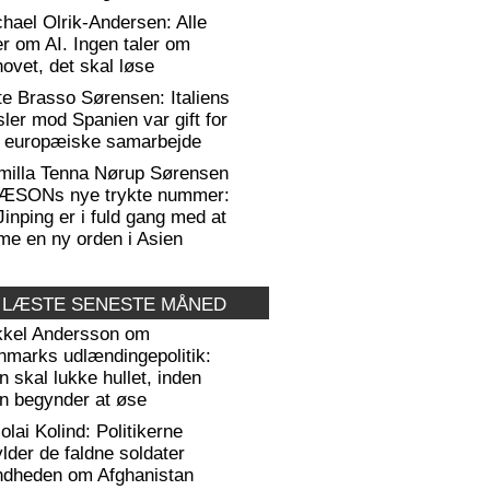
hael Olrik-Andersen: Alle
er om AI. Ingen taler om
ovet, det skal løse
te Brasso Sørensen: Italiens
sler mod Spanien var gift for
t europæiske samarbejde
milla Tenna Nørup Sørensen
RÆSONs nye trykte nummer:
Jinping er i fuld gang med at
me en ny orden i Asien
 LÆSTE SENESTE MÅNED
kkel Andersson om
nmarks udlændingepolitik:
 skal lukke hullet, inden
n begynder at øse
olai Kolind: Politikerne
lder de faldne soldater
ndheden om Afghanistan