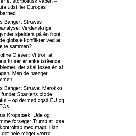
ver et storpolitisk våben –
ta udstiller Europas
rbarhed
rs Bangert Struwes
eanalyse: Verdenskrige
ynder sjældent på én front.
de globale konflikter ved at
elte sammen?
oline Olesen: Vi tror, at
ens kriser er enkeltstående
blemer, der skal løses én af
ngen. Men de hænger
mmen
rs Bangert Struwe: Marokko
 fundet Spaniens bløde
anke – og dermed også EU og
TOs
aus Krogsbæk: Ude og
emme forsøger Trump at løse
 kontroltab med magt. Han
 det hele meget værre