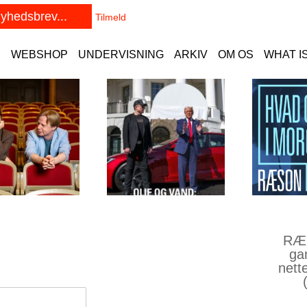
E
WEBSHOP
UNDERVISNING
ARKIV
OM OS
WHAT I
RÆS
ga
nett