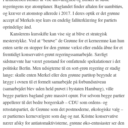
regeringens nye atomplaner. Baglandet finder aftalen for uambitiøs,
og kræver et atomstop allerede i 2017. I deres optik er det grønne
accept af Merkels nye kurs en endelig falliterklæring for partiets
oprindelige ånd.
Kanslerens kursskifte kan vise sig at blive et strategisk
mesterstykke. Ved at “berøve” de Grønne for et kerneemne kan hun
enten sætte en stopper for den grønne vækst eller endda åbne for et
fremtidigt konservativt-grønt regeringssamarbejde. Særligt
sidstnævnte har været genstand for omfattende spekulationer i det
politiske Berlin. Men udsigterne til en sort-grøn regering er stadig
lange: skulle enten Merkel eller den grønne partitop begynde at
lægge i ovnen til et formelt samarbejde på forbundsniveau
(samarbejdet blev uden held prøvet i bystaten Hamburg), ville
begge partiers bagland gøre massivt oprør. For selvom begge partier
appellerer til det bedre borgerskab – CDU som ordens- og
retsstatspartiet, de Grønne som det postmoderne, økologiske valg –
er partiernes kernevælgere som dag og nat. Kristne konservative
nærer afsky for antiatomaktivisterne, grønne øko-entusiaster ser den