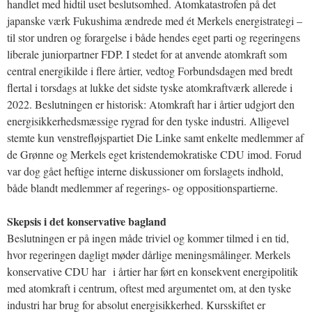
handlet med hidtil uset beslutsomhed. Atomkatastrofen på det
japanske værk Fukushima ændrede med ét Merkels energistrategi –
til stor undren og forargelse i både hendes eget parti og regeringens
liberale juniorpartner FDP. I stedet for at anvende atomkraft som
central energikilde i flere årtier, vedtog Forbundsdagen med bredt
flertal i torsdags at lukke det sidste tyske atomkraftværk allerede i
2022. Beslutningen er historisk: Atomkraft har i årtier udgjort den
energisikkerhedsmæssige rygrad for den tyske industri. Alligevel
stemte kun venstrefløjspartiet Die Linke samt enkelte medlemmer af
de Grønne og Merkels eget kristendemokratiske CDU imod. Forud
var dog gået heftige interne diskussioner om forslagets indhold,
både blandt medlemmer af regerings- og oppositionspartierne.
Skepsis i det konservative bagland
Beslutningen er på ingen måde triviel og kommer tilmed i en tid,
hvor regeringen dagligt møder dårlige meningsmålinger. Merkels
konservative CDU har i årtier har ført en konsekvent energipolitik
med atomkraft i centrum, oftest med argumentet om, at den tyske
industri har brug for absolut energisikkerhed. Kursskiftet er