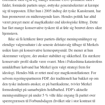
faldet, formåede partiets unge, østtyske generalsekretær at kæmpe
sig til topposten. Efter hun i 2005 indtog det tyske Kansleramt, har
hun promoveret en midtersøgende kurs. Hendes politik har altid
været præget mere af magtkalkuler end ideologiske felttog. Dette
har fået mange konservative tyskere til at føle sig berøvet deres sikre
hjemstavn.
Ikke så få kritikere fører partiets dårlige meningsmålinger og
elendige valgresultater i de seneste delstatsvalg tilbage til Merkels
usikre kurs på konservative kernespørgsmål. De mener at hun
skræmmer vælgere, der ønsker stabilitet og sikkerhed. En stærkere
konservativ profil skulle være svaret. Men i Fukushima-katastrofens
umiddelbare kølvand har Merkel igen valgt strategi frem for
ideologi. Hendes blik er rettet mod nye magtkonstellationer. For
selvom regeringspartneren FDP, der traditionelt har bakket op om
den tyske industris ønsker, er på barrikaderne, tvivler Merkel
formodentligt på samarbejdets holdbarhed. FDP’s aktuelle
meningsmålinger på under 5 % ville ikke engang få partiet over
spærregrænsen til Forbundsdagen (hvilket står i stor kontrast til