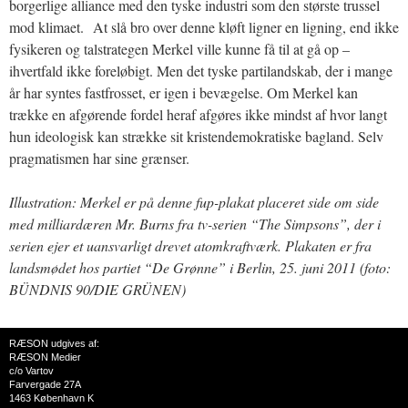
borgerlige alliance med den tyske industri som den største trussel
mod klimaet. At slå bro over denne kløft ligner en ligning, end ikke
fysikeren og talstrategen Merkel ville kunne få til at gå op –
ihvertfald ikke foreløbigt. Men det tyske partilandskab, der i mange
år har syntes fastfrosset, er igen i bevægelse. Om Merkel kan
trække en afgørende fordel heraf afgøres ikke mindst af hvor langt
hun ideologisk kan strække sit kristendemokratiske bagland. Selv
pragmatismen har sine grænser.
Illustration: Merkel er på denne fup-plakat placeret side om side
med milliardæren Mr. Burns fra tv-serien “The Simpsons”, der i
serien ejer et uansvarligt drevet atomkraftværk. Plakaten er fra
landsmødet hos partiet “De Grønne” i Berlin, 25. juni 2011 (foto:
BÜNDNIS 90/DIE GRÜNEN)
RÆSON udgives af:
RÆSON Medier
c/o Vartov
Farvergade 27A
1463 København K