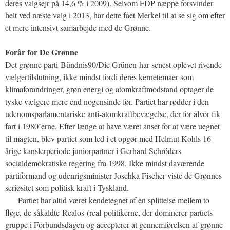
deres valgsejr på 14,6 % i 2009). Selvom FDP næppe forsvinder
helt ved næste valg i 2013, har dette fået Merkel til at se sig om efter
et mere intensivt samarbejde med de Grønne.
Forår for De Grønne
Det grønne parti Bündnis90/Die Grünen har senest oplevet rivende
vælgertilslutning, ikke mindst fordi deres kernetemaer som
klimaforandringer, grøn energi og atomkraftmodstand optager de
tyske vælgere mere end nogensinde før. Partiet har rødder i den
udenomsparlamentariske anti-atomkraftbevægelse, der for alvor fik
fart i 1980’erne. Efter længe at have været anset for at være uegnet
til magten, blev partiet som led i et opgør med Helmut Kohls 16-
årige kanslerperiode juniorpartner i Gerhard Schröders
socialdemokratiske regering fra 1998. Ikke mindst daværende
partiformand og udenrigsminister Joschka Fischer viste de Grønnes
seriøsitet som politisk kraft i Tyskland.
Partiet har altid været kendetegnet af en splittelse mellem to
fløje, de såkaldte Realos (real-politikerne, der dominerer partiets
gruppe i Forbundsdagen og accepterer at gennemførelsen af grønne