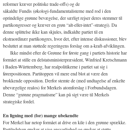
reformer kræver politiske trade-offs) og de
såkaldte Fundis (økologi-fundamentalisterne med rod i den
oprindelige grønne bevægelse, der særligt rejser deres stemmer til
partikongresser og kræver en grøn “alt-eller-intet”-strategi). Da
denne splittelse ikke kan skjules, indkaldte partiet til en
ekstraordinær partikongres, hvor det, efter intense diskussioner, blev
besluttet at man støttede regeringens forslag om a-kraft-afviklingen.
Ikke mindst efter de Grønne for første gang i partiets historie har
formået at stille en delstatsministerpræsident, Winfried Kretschmann
i Baden-Württemberg, har realpolitikerne i partiet sat sig i
førerpositionen. Partitoppen vil mere end blot at være den
brokkende opposition. Derfor stemte de (med undtagelse af enkelte
ubevægelige realos) for Merkels atomforslag i Forbundsdagen.
Denne “grønne pragmatisme” kan på sigt være til Merkels
strategiske fordel.
En ligning med (for) mange ubekendte
For Merkel har netop formået at drive en kile i den grønne sprække.
Partiledelsen ønsker at vise ansvarlighed og ønsker at støtte