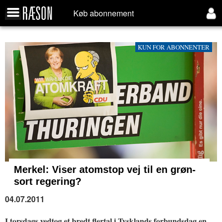
Køb abonnement
KUN FOR ABONNENTER
Merkel:
Viser atomstop vej til en grøn-
sort regering?
04.07.2011
I torsdags vedtog et bredt flertal i Tysklands forbundsdag en