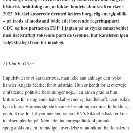
historisk beslutning om, at lukke landets atomkraftværker i
2022. Merkel kasserede dermed årtiers borgerlig energipolitik
– på trods af modstand både i det bærende regeringsparti
CDU og hos partneren FDP. I jagten på at styrke samarbejdet
med det kraftigt voksende parti de Grønne, har kansleren igen
valgt strategi frem for ideologi.
Af Kim B. Olsen
Impulsivitet er et karaktertræk, man ikke kan anklage den tyske
kansler Angela Merkel for at udstråle. Hun er kendt for at overveje
omfattende politiske beslutninger nøje, i en sådan grad at hun
kritiseres for manglende lederskabsevner og handlekraft. Den usikre
tyske kurs i Euroens største krise og beslutningen om at forholde sig
neutralt overfor Libyen-interventionen i FN’s Sikkerhedsråd er kun
to eksempler herpå. Men i det indenrigspolitisk afgørende
spørgsmål om den fremtidige anvendelse af atomkraft har kansleren