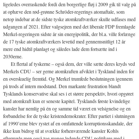
ligeledes overraskende fordi den borgerlige fløj i 2009 gik til valg på
at ophæve den rød-grønne Schröder-regerings atomaftale, som
netop indebar at de sidste tyske atomkraftværker skulle udfases med
udgangen af 2021. Efter valgsejren med det liberale FDP fremlagde
Merkel-regeringen sidste år sin energipolitik, der bl.a. ville forlænge
de 17 tyske atomkraftværkers levetid med gennemsnitligt 12 år
mere end hidtil planlagt og således lade dem fortsætte ind i
2030erne.
Et flertal af tyskerne – også dem, der ville sætte deres kryds ved
Merkels CDU – ser gerne atomkraften afviklet i Tyskland inden for
en overskuelig fremtid. Og Merkel trumfede beslutningen igennem
på trods af intern modstand. Den markante frustration blandt
Tysklands konservative skal ses i et større perspektiv, hvori opgøret
med atomkraft kun er seneste kapitel. Tysklands første kvindelige
kansler har nemlig på én og samme tid været en velsignelse og en
forbandelse for de tyske kristendemokrater. Efter partiet i slutningen
af 1990’erne blev rystet af en omfattende korruptionsskandale, der
ikke kun bidrog til at svække forhenværende kansler Kohls
eftermæle men også tog mange ledende CDU-politikere med i