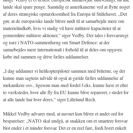
lande skal spare penge. Samtidig er amerikanerne ved at flytte noget
af deres strategiske opmærksomhed fra Europa til Stillehavet. „Det
gør, at de europæiske lande bliver nødt til at samarbejde mere om
materielindkøb, hvis vi stadig vil have militære kapaciteter til at
gennemføre militære aktioner,“ siger Vedby. Der tales i forsvarsregi
og især i NATO-sammenhæng om Smart Defence: at der
samarbejdes mere internationalt i forhold til at deles om opgaver,
købe ind sammen og drive fælles uddannelser.
„I dag uddanner vi helikopterpiloter sammen med briterne, og det
kunne man sagtens udvide til også at gælde fælles uddannelse af
mekanikere osv., ligesom man med fordel f.eks. kunne have et eller
to værksteder, hvor alle fly fra EU kunne blive repareret, i stedet for
at alle lande har hver deres,“ siger Lillelund Bech.
Mikkel Vedby advarer mod, at navnet kun bliver et andet ord for
besparelser: „NATO skal undgå, at snakken om et smartere forsvar
blot ender i et mindre forsvar. Det er en reel fare, fordi hvert enkelt