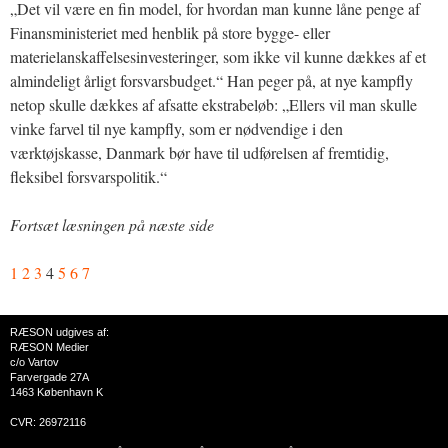
„Det vil være en fin model, for hvordan man kunne låne penge af
Finansministeriet med henblik på store bygge- eller
materielanskaffelsesinvesteringer, som ikke vil kunne dækkes af et
almindeligt årligt forsvarsbudget.“ Han peger på, at nye kampfly
netop skulle dækkes af afsatte ekstrabeløb: „Ellers vil man skulle
vinke farvel til nye kampfly, som er nødvendige i den
værktøjskasse, Danmark bør have til udførelsen af fremtidig,
fleksibel forsvarspolitik.“
Fortsæt læsningen på næste side
1
2
3
4
5
6
7
RÆSON udgives af:
RÆSON Medier
c/o Vartov
Farvergade 27A
1463 København K
CVR: 26972116