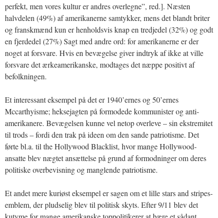
perfekt, men vores kultur er andres overlegne”, red.]. Næsten
halvdelen (49%) af amerikanerne samtykker, mens det blandt briter
og franskmænd kun er henholdsvis knap en tredjedel (32%) og godt
en fjerdedel (27%) Sagt med andre ord: for amerikanerne er der
noget at forsvare. Hvis en bevægelse giver indtryk af ikke at ville
forsvare det ærkeamerikanske, modtages det næppe positivt af
befolkningen.
Et interessant eksempel på det er 1940’ernes og 50’ernes
Mccarthyisme; heksejagten på formodede kommunister og anti-
amerikanere. Bevægelsen kunne vel netop overleve – sin ekstremitet
til trods – fordi den trak på ideen om den sande patriotisme. Det
førte bl.a. til the Hollywood Blacklist, hvor mange Hollywood-
ansatte blev nægtet ansættelse på grund af formodninger om deres
politiske overbevisning og manglende patriotisme.
Et andet mere kuriøst eksempel er sagen om et lille stars and stripes-
emblem, der pludselig blev til politisk skyts. Efter 9/11 blev det
kutyme for mange amerikanske toppolitikerer at bære et sådant