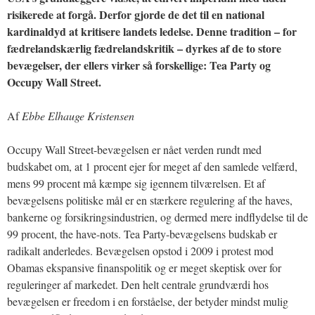
risikerede at forgå. Derfor gjorde de det til en national
kardinaldyd at kritisere landets ledelse. Denne tradition – for
fædrelandskærlig fædrelandskritik – dyrkes af de to store
bevægelser, der ellers virker så forskellige: Tea Party og
Occupy Wall Street.
Af
Ebbe Elhauge Kristensen
Occupy Wall Street-bevægelsen er nået verden rundt med
budskabet om, at 1 procent ejer for meget af den samlede velfærd,
mens 99 procent må kæmpe sig igennem tilværelsen. Et af
bevægelsens politiske mål er en stærkere regulering af the haves,
bankerne og forsikringsindustrien, og dermed mere indflydelse til de
99 procent, the have-nots. Tea Party-bevægelsens budskab er
radikalt anderledes. Bevægelsen opstod i 2009 i protest mod
Obamas ekspansive finanspolitik og er meget skeptisk over for
reguleringer af markedet. Den helt centrale grundværdi hos
bevægelsen er freedom i en forståelse, der betyder mindst mulig