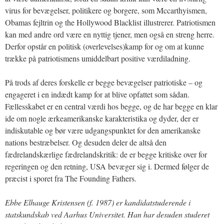
virus for bevægelser, politikere og borgere, som Mccarthyismen,
Obamas fejltrin og the Hollywood Blacklist illustrerer. Patriotismen
kan med andre ord være en nyttig tjener, men også en streng herre.
Derfor opstår en politisk (overlevelses)kamp for og om at kunne
trække på patriotismens umiddelbart positive værdiladning.
På trods af deres forskelle er begge bevægelser patriotiske – og
engageret i en indædt kamp for at blive opfattet som sådan.
Fællesskabet er en central værdi hos begge, og de har begge en klar
ide om nogle ærkeamerikanske karakteristika og dyder, der er
indiskutable og bør være udgangspunktet for den amerikanske
nations bestræbelser. Og desuden deler de altså den
fædrelandskærlige fædrelandskritik: de er begge kritiske over for
regeringen og den retning, USA bevæger sig i. Dermed følger de
præcist i sporet fra The Founding Fathers.
Ebbe Elhauge Kristensen (f. 1987) er kandidatstuderende i
statskundskab ved Aarhus Universitet. Han har desuden studeret