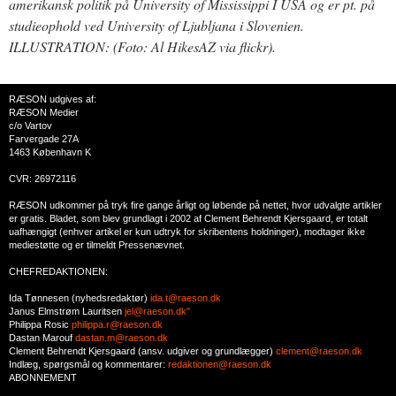
amerikansk politik på University of Mississippi I USA og er pt. på
studieophold ved University of Ljubljana i Slovenien.
ILLUSTRATION: (Foto: Al HikesAZ via flickr).
RÆSON udgives af:
RÆSON Medier
c/o Vartov
Farvergade 27A
1463 København K
CVR: 26972116
RÆSON udkommer på tryk fire gange årligt og løbende på nettet, hvor udvalgte artikler
er gratis. Bladet, som blev grundlagt i 2002 af Clement Behrendt Kjersgaard, er totalt
uafhængigt (enhver artikel er kun udtryk for skribentens holdninger), modtager ikke
mediestøtte og er tilmeldt Pressenævnet.
CHEFREDAKTIONEN:
Ida Tønnesen (nyhedsredaktør)
ida.t@raeson.dk
Janus Elmstrøm Lauritsen
jel@raeson.dk"
Philippa Rosic
philippa.r@raeson.dk
Dastan Marouf
dastan.m@raeson.dk
Clement Behrendt Kjersgaard (ansv. udgiver og grundlægger)
clement@raeson.dk
Indlæg, spørgsmål og kommentarer:
redaktionen@raeson.dk
ABONNEMENT