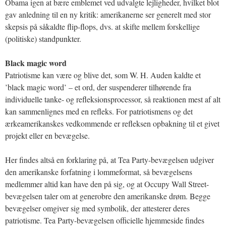
Obama igen at bære emblemet ved udvalgte lejligheder, hvilket blot
gav anledning til en ny kritik: amerikanerne ser generelt med stor
skepsis på såkaldte flip-flops, dvs. at skifte mellem forskellige
(politiske) standpunkter.
Black magic word
Patriotisme kan være og blive det, som W. H. Auden kaldte et
’black magic word’ – et ord, der suspenderer tilhørende fra
individuelle tanke- og refleksionsprocessor, så reaktionen mest af alt
kan sammenlignes med en refleks. For patriotismens og det
ærkeamerikanskes vedkommende er refleksen opbakning til et givet
projekt eller en bevægelse.
Her findes altså en forklaring på, at Tea Party-bevægelsen udgiver
den amerikanske forfatning i lommeformat, så bevægelsens
medlemmer altid kan have den på sig, og at Occupy Wall Street-
bevægelsen taler om at generobre den amerikanske drøm. Begge
bevægelser omgiver sig med symbolik, der attesterer deres
patriotisme. Tea Party-bevægelsen officielle hjemmeside findes