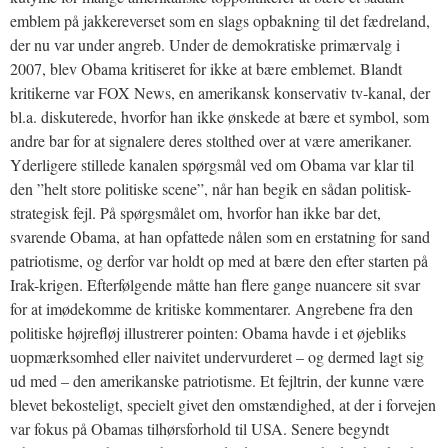
emblem på jakkereverset som en slags opbakning til det fædreland,
der nu var under angreb. Under de demokratiske primærvalg i
2007, blev Obama kritiseret for ikke at bære emblemet. Blandt
kritikerne var FOX News, en amerikansk konservativ tv-kanal, der
bl.a. diskuterede, hvorfor han ikke ønskede at bære et symbol, som
andre bar for at signalere deres stolthed over at være amerikaner.
Yderligere stillede kanalen spørgsmål ved om Obama var klar til
den ”helt store politiske scene”, når han begik en sådan politisk-
strategisk fejl. På spørgsmålet om, hvorfor han ikke bar det,
svarende Obama, at han opfattede nålen som en erstatning for sand
patriotisme, og derfor var holdt op med at bære den efter starten på
Irak-krigen. Efterfølgende måtte han flere gange nuancere sit svar
for at imødekomme de kritiske kommentarer. Angrebene fra den
politiske højrefløj illustrerer pointen: Obama havde i et øjebliks
uopmærksomhed eller naivitet undervurderet – og dermed lagt sig
ud med – den amerikanske patriotisme. Et fejltrin, der kunne være
blevet bekosteligt, specielt givet den omstændighed, at der i forvejen
var fokus på Obamas tilhørsforhold til USA. Senere begyndt