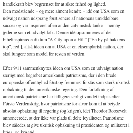
handlekraft blev begrænset for at sikre frihed og lighed.
Den modstående – og mere alment kendte – idé om USA som en
udvalgt nation udsprang først senere af nationens umiddelbare
succes og var inspireret af en anden calvinistisk tanke – nemlig
jøderne som et udvalgt folk. Denne idé opsummeres af det
bibelinspirerede diktum ”A City upon a Hill” [”En by på bakkens
top”, red.], altså ideen om at USA er en eksemplarisk nation, der
skal fungere som model for resten af verden.
Efter 9/11 sammenknyttes ideen om USA som en udvalgt nation
særligt med begrebet amerikansk patriotisme, der i den brede
europæiske offentlighed først og fremmest forstås som stærk ukritisk
opbakning til den amerikanske regering. Den fortolkning af
amerikansk patriotisme har tidligere særligt vundet indpas efter
Første Verdenskrig, hvor patriotisme for alvor kom til at betyde
absolut opbakning til regering (og krigen), idet Theodor Roosevelt
annoncerede, at der ikke var plads til delte loyaliteter. Patriotisme
blev således at give ukritisk opbakning til præsidenten og militæret i
krigs- og krisetid.