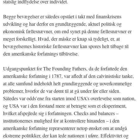
statslig indflydelse over individet.
Begge bevægelser er således opstået i takt med finanskrisens
udvikling og har derfor en grundlæggende, aktuel politisk og
økonomisk fællesnævner, om end synet på denne fællesnævner er
meget forskelligt. Hvad, der måske er knap så tydeligt, er, at
bevægelsernes historiske fællesnævner kan spores helt tilbage til
den amerikanske forfatnings tilblivelse.
Udgangspunktet for The Founding Fathers, da de forfattede den
amerikanske forfatning i 1787, var afledt af den calvinistiske tanke,
at alle samfund indeholdt helt grundlæggende og uoverkommelige
problemer, hvorfor de var dømt til at gå under før eller siden.
Således var odds’ene fra starten imod USA’s overlevelse som nation,
og USA var i den forstand mere at betragte som et eksperiment,
hvilket afspejlede sig i forfatningen. Checks and balances –
institutionernes mulighed for at kontrollere hinanden – i den
amerikanske forfatning repræsenterer netop ønsket om at undgå
ekstreme politikker, der kan lede nationen i uføre. Effektivitet og