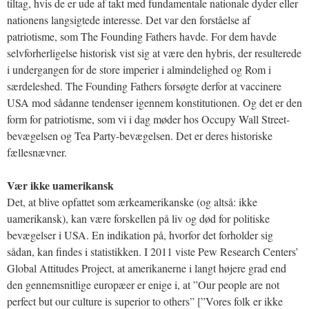
tiltag, hvis de er ude af takt med fundamentale nationale dyder eller
nationens langsigtede interesse. Det var den forståelse af
patriotisme, som The Founding Fathers havde. For dem havde
selvforherligelse historisk vist sig at være den hybris, der resulterede
i undergangen for de store imperier i almindelighed og Rom i
særdeleshed. The Founding Fathers forsøgte derfor at vaccinere
USA mod sådanne tendenser igennem konstitutionen. Og det er den
form for patriotisme, som vi i dag møder hos Occupy Wall Street-
bevægelsen og Tea Party-bevægelsen. Det er deres historiske
fællesnævner.
Vær ikke uamerikansk
Det, at blive opfattet som ærkeamerikanske (og altså: ikke
uamerikansk), kan være forskellen på liv og død for politiske
bevægelser i USA. En indikation på, hvorfor det forholder sig
sådan, kan findes i statistikken. I 2011 viste Pew Research Centers’
Global Attitudes Project, at amerikanerne i langt højere grad end
den gennemsnitlige europæer er enige i, at ”Our people are not
perfect but our culture is superior to others” [”Vores folk er ikke