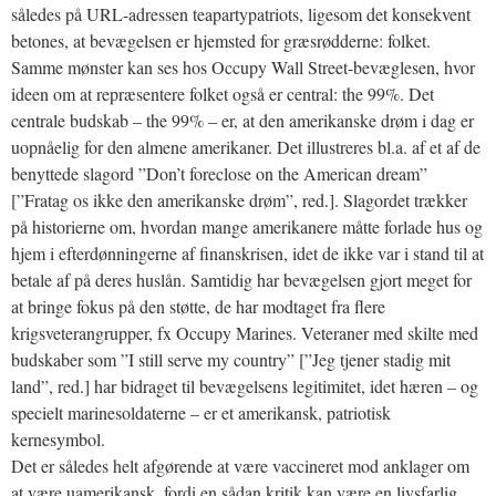
således på URL-adressen teapartypatriots, ligesom det konsekvent
betones, at bevægelsen er hjemsted for græsrødderne: folket.
Samme mønster kan ses hos Occupy Wall Street-bevæglesen, hvor
ideen om at repræsentere folket også er central: the 99%. Det
centrale budskab – the 99% – er, at den amerikanske drøm i dag er
uopnåelig for den almene amerikaner. Det illustreres bl.a. af et af de
benyttede slagord ”Don’t foreclose on the American dream”
[”Fratag os ikke den amerikanske drøm”, red.]. Slagordet trækker
på historierne om, hvordan mange amerikanere måtte forlade hus og
hjem i efterdønningerne af finanskrisen, idet de ikke var i stand til at
betale af på deres huslån. Samtidig har bevægelsen gjort meget for
at bringe fokus på den støtte, de har modtaget fra flere
krigsveterangrupper, fx Occupy Marines. Veteraner med skilte med
budskaber som ”I still serve my country” [”Jeg tjener stadig mit
land”, red.] har bidraget til bevægelsens legitimitet, idet hæren – og
specielt marinesoldaterne – er et amerikansk, patriotisk
kernesymbol.
Det er således helt afgørende at være vaccineret mod anklager om
at være uamerikansk, fordi en sådan kritik kan være en livsfarlig