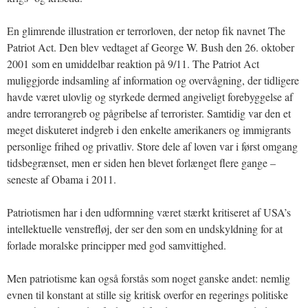
En glimrende illustration er terrorloven, der netop fik navnet The
Patriot Act. Den blev vedtaget af George W. Bush den 26. oktober
2001 som en umiddelbar reaktion på 9/11. The Patriot Act
muliggjorde indsamling af information og overvågning, der tidligere
havde været ulovlig og styrkede dermed angiveligt forebyggelse af
andre terrorangreb og pågribelse af terrorister. Samtidig var den et
meget diskuteret indgreb i den enkelte amerikaners og immigrants
personlige frihed og privatliv. Store dele af loven var i først omgang
tidsbegrænset, men er siden hen blevet forlænget flere gange –
seneste af Obama i 2011.
Patriotismen har i den udformning været stærkt kritiseret af USA’s
intellektuelle venstrefløj, der ser den som en undskyldning for at
forlade moralske principper med god samvittighed.
Men patriotisme kan også forstås som noget ganske andet: nemlig
evnen til konstant at stille sig kritisk overfor en regerings politiske