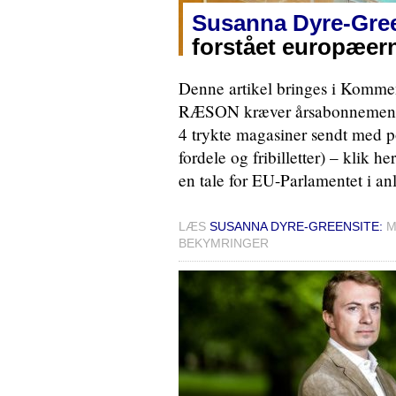
Susanna Dyre-Gree
forstået europæer
Denne artikel bringes i Komment
RÆSON kræver årsabonnement: 2
4 trykte magasiner sendt med pos
fordele og fribilletter) – klik 
en tale for EU-Parlamentet i an
LÆS
SUSANNA DYRE-GREENSITE:
M
BEKYMRINGER