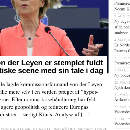
Premiere
Noemi Ka
7. AUG, 2
Ny udgave
af de bed
analyser
4. MAR, 2
Er Norde
Rasmus G
11. SEP, 
 der Leyen er stemplet fuldt
Premier
tiske scene med sin tale i dag
1. MAJ, 2
Ny podc
22. MAJ, 
n-tale lagde kommissionsformand von der Leyen
Nytårsko
lle mere selv i en verden præget af ”hyper-
31. MAR, 
ne. Efter corona-krisehåndtering har fyldt
Årskonfe
t agere geopolitisk og reducere Europas
27. JAN, 
Vidensfes
ustrier – særligt Kinas. Analyse af […]
21. OKT, 
Vidensfes
YEN ER STEMPLET FULDT IND PÅ DEN GEOPOLITISKE