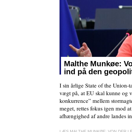
Malthe Munkøe: Von
ind på den geopoli
I sin årlige State of the Unio
vægt på, at EU skal kunne og vi
konkurrence” mellem stormagter
meget, rettes fokus igen mod a
afhængighed af andre landes ind
LÆS MALTHE MUNKØE: VON DER LE