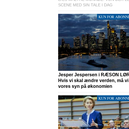
SCENE MED SIN TALE I DAG
KUN FOR ABONN
Jesper Jespersen i RÆSON LØ
Hvis vi skal ændre verden, må v
vores syn på økonomien
KUN FOR ABONN