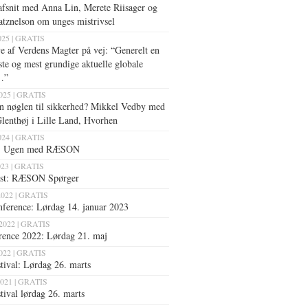
afsnit med Anna Lin, Merete Riisager og
tznelson om unges mistrivsel
025 | GRATIS
 af Verdens Magter på vej: “Generelt en
ste og mest grundige aktuelle globale
…”
025 | GRATIS
n nøglen til sikkerhed? Mikkel Vedby med
lenthøj i Lille Land, Hvorhen
2024 | GRATIS
e: Ugen med RÆSON
023 | GRATIS
ast: RÆSON Spørger
2022 | GRATIS
nference: Lørdag 14. januar 2023
2022 | GRATIS
rence 2022: Lørdag 21. maj
2022 | GRATIS
tival: Lørdag 26. marts
2021 | GRATIS
tival lørdag 26. marts