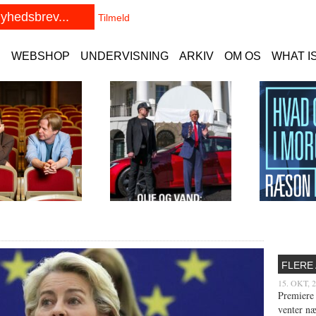
E
WEBSHOP
UNDERVISNING
ARKIV
OM OS
WHAT I
FLERE
15. OKT, 
Premiere
venter næ