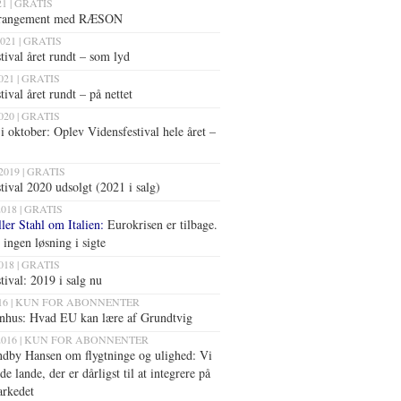
21 | GRATIS
arrangement med RÆSON
2021 | GRATIS
tival året rundt – som lyd
2021 | GRATIS
tival året rundt – på nettet
2020 | GRATIS
i oktober: Oplev Vidensfestival hele året –
2019 | GRATIS
tival 2020 udsolgt (2021 i salg)
2018 | GRATIS
er Stahl om Italien:
Eurokrisen er tilbage.
 ingen løsning i sigte
2018 | GRATIS
tival: 2019 i salg nu
2016 | KUN FOR ABONNENTER
nhus:
Hvad EU kan lære af Grundtvig
 2016 | KUN FOR ABONNENTER
dby Hansen om flygtninge og ulighed:
Vi
de lande, der er dårligst til at integrere på
arkedet