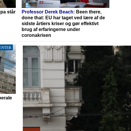
pa står
Professor Derek Beach:
Been there,
done that: EU har taget ved lære af de
sidste årtiers kriser og gør effektivt
brug af erfaringerne under
coronakrisen
ENTER
berale