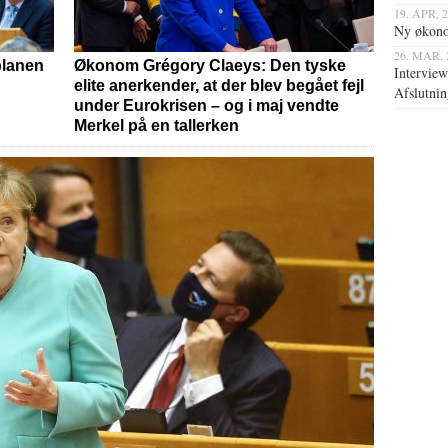
19. APR, 
Ny økono
26. MAR,
planen
Økonom Grégory Claeys: Den tyske
Intervie
elite anerkender, at der blev begået fejl
Afslutnin
under Eurokrisen – og i maj vendte
Merkel på en tallerken