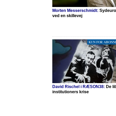
Morten Messerschmidt:
Sydeuro
ved en skillevej
KUN FOR ABONN
David Rischel i RÆSON38:
De li
institutioners krise