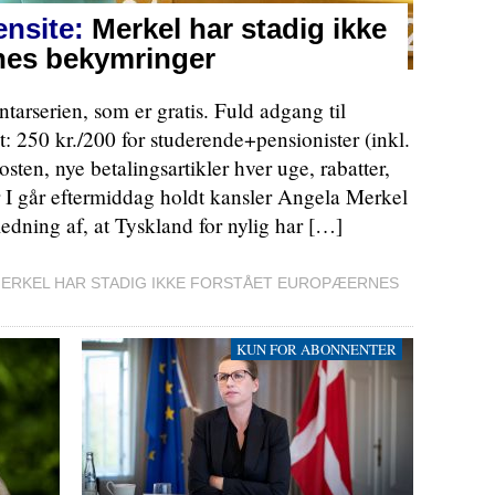
nsite:
Merkel har stadig ikke
nes bekymringer
arserien, som er gratis. Fuld adgang til
50 kr./200 for studerende+pensionister (inkl.
ten, nye betalingsartikler hver uge, rabatter,
her I går eftermiddag holdt kansler Angela Merkel
ledning af, at Tyskland for nylig har […]
ERKEL HAR STADIG IKKE FORSTÅET EUROPÆERNES
KUN FOR ABONNENTER