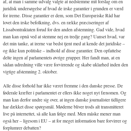
af, at man i samme udvalg valgte at nedstemme mit forslag om en
juridisk undersøgelse af hvad de irske garantier i grunden er værd
for irerne. Disse garantier er dem, som Det Europæiske Råd har
lovet den irske befolkning, dvs. en række præciseringer af
Lissabontraktaten forud for den anden afstemning. Gad vide, hvad
man kan opnå ved at stemme nej en tredje gang? Uanset hvad, var
det min tanke, at irerne var bedst tjent med at kende det juridiske –
og ikke kun politiske – indhold af disse garantier. Den opfattelse
delte ingen af parlamentets øvrige grupper. Her fandt man, at en
sådan udredning ville være forvirrende og skabe uklarhed inden den
vigtige afstemning 2. oktober.
Alle disse forhold har ikke været fremme i den danske presse. De
føderale kræfter i parlamentet er ellers ikke noget nyt fænomen. Og
man kan derfor undre sig over, at ingen danske journalister tidligere
har dækket disse spørgsmål. Møderne bliver trods alt transmitteret
live på internettet, så alle kan følge med. Men måske mener man
også her – ligesom i EU – at for meget information bare forvirrer og
forplumrer debatten?