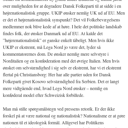
over muligheden for at degradere Dansk Folkeparti til at sidde i en
højrenationalistisk gruppe. UKIP ønsker nemlig UK ud af EU. Men
er det et højrenationalistisk synspunkt? Det vil Folkebevægelsens
medlemmer nok blive kede af at høre. I hele det politiske landskab
findes folk, der ønsker Danmark ud af EU. At kalde det
”højerenationalistisk” er ganske enkelt tåbeligt. Men hvis ikke
UKIP er ekstremt, må Lega Nord jo være det, lyder så
kommentatorernes dom. De ønsker nemlig mere selvstyre i
Norditalien og en konføderation med det øvrige Italien. Men hvis
ønsket om selvstændighed i sig selv er ekstremt, har vi et ekstremt
flertal på Christiansborg: Her har alle partier uden for Dansk
Folkeparti givet Kosovo selvstændighed fra Serbien. Det er langt
mere vidtgående end, hvad Lega Nord ønsker – nemlig en
konføderal model efter Schweizisk forbillede.
Man må stille spørgsmålstegn ved pressens retorik. Er der ikke
forskel på at være national og nationalistisk? Nationalisme er at gøre
nationen til et ideologisk formål. Alligevel har Politikens