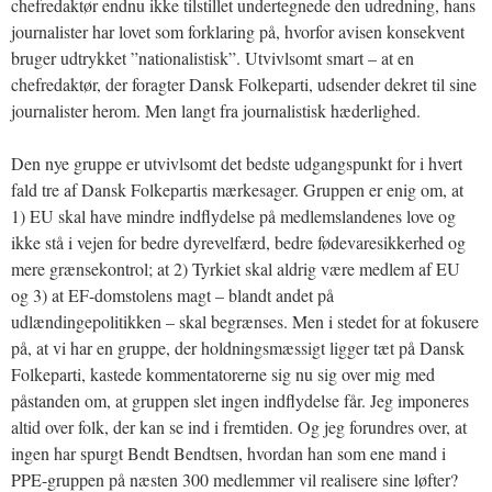
chefredaktør endnu ikke tilstillet undertegnede den udredning, hans
journalister har lovet som forklaring på, hvorfor avisen konsekvent
bruger udtrykket ”nationalistisk”. Utvivlsomt smart – at en
chefredaktør, der foragter Dansk Folkeparti, udsender dekret til sine
journalister herom. Men langt fra journalistisk hæderlighed.
Den nye gruppe er utvivlsomt det bedste udgangspunkt for i hvert
fald tre af Dansk Folkepartis mærkesager. Gruppen er enig om, at
1) EU skal have mindre indflydelse på medlemslandenes love og
ikke stå i vejen for bedre dyrevelfærd, bedre fødevaresikkerhed og
mere grænsekontrol; at 2) Tyrkiet skal aldrig være medlem af EU
og 3) at EF-domstolens magt – blandt andet på
udlændingepolitikken – skal begrænses. Men i stedet for at fokusere
på, at vi har en gruppe, der holdningsmæssigt ligger tæt på Dansk
Folkeparti, kastede kommentatorerne sig nu sig over mig med
påstanden om, at gruppen slet ingen indflydelse får. Jeg imponeres
altid over folk, der kan se ind i fremtiden. Og jeg forundres over, at
ingen har spurgt Bendt Bendtsen, hvordan han som ene mand i
PPE-gruppen på næsten 300 medlemmer vil realisere sine løfter?