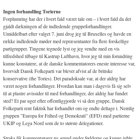
Ingen forhandling Torierne
Forplumring har der i hvert fald været tale om – i hvert fald da det
gjaldt dækningen af de indledende gruppeforhandlinger.
Umiddelbart efter valget 7. juni drog jeg til Bruxelles og havde en
række indledende møder med repræsentanter fra flere forskellige
partigrupper. Tingene tegnede lyst og jeg vendte med en vis
tilfredshed tilbage til Kastrup Lufthavn, hvor jeg til min forundring
kunne konstatere, at de danske kommentatorers eneste interesse var,
hvorvidt Dansk Folkeparti var blevet afvist af de britiske
konservative (the Tories). Det paradoksale var, at der aldrig har
været nogen forhandlinger. Hvordan kan man i dagevis få sig selv
til at plastre avissider til med forhandlinger, der aldrig har fundet
sted? Et par uger efter offentliggjorde vi så den gruppe, Dansk
Folkeparti rent faktisk har forhandlet om og endte deltage i. Nemlig
gruppen ”Europa for Frihed og Demokrati” (EFD) med partierne
UKIP og Lega Nord som de to største delegationer.
Straks fik kommentatorer ny grund under fødderne og kunne juble