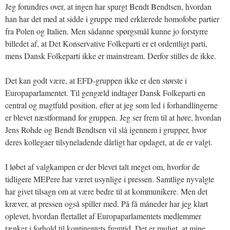
Jeg forundres over, at ingen har spurgt Bendt Bendtsen, hvordan
han har det med at sidde i gruppe med erklærede homofobe partier
fra Polen og Italien. Men sådanne spørgsmål kunne jo forstyrre
billedet af, at Det Konservative Folkeparti er et ordentligt parti,
mens Dansk Folkeparti ikke er mainstream. Derfor stilles de ikke.
Det kan godt være, at EFD-gruppen ikke er den største i
Europaparlamentet. Til gengæld indtager Dansk Folkeparti en
central og magtfuld position, efter at jeg som led i forhandlingerne
er blevet næstformand for gruppen. Jeg ser frem til at høre, hvordan
Jens Rohde og Bendt Bendtsen vil slå igennem i grupper, hvor
deres kollegaer tilsyneladende dårligt har opdaget, at de er valgt.
I løbet af valgkampen er der blevet talt meget om, hvorfor de
tidligere MEPere har været usynlige i pressen. Samtlige nyvalgte
har givet tilsagn om at være bedre til at kommunikere. Men det
kræver, at pressen også spiller med. På få måneder har jeg klart
oplevet, hvordan flertallet af Europaparlamentets medlemmer
tænker i forhold til kontinentets fremtid. Det er muligt, at mine