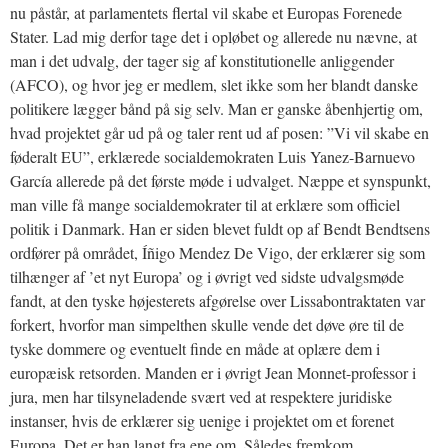
nu påstår, at parlamentets flertal vil skabe et Europas Forenede
Stater. Lad mig derfor tage det i opløbet og allerede nu nævne, at
man i det udvalg, der tager sig af konstitutionelle anliggender
(AFCO), og hvor jeg er medlem, slet ikke som her blandt danske
politikere lægger bånd på sig selv. Man er ganske åbenhjertig om,
hvad projektet går ud på og taler rent ud af posen: ”Vi vil skabe en
føderalt EU”, erklærede socialdemokraten Luis Yanez-Barnuevo
García allerede på det første møde i udvalget. Næppe et synspunkt,
man ville få mange socialdemokrater til at erklære som officiel
politik i Danmark. Han er siden blevet fuldt op af Bendt Bendtsens
ordfører på området, Íñigo Mendez De Vigo, der erklærer sig som
tilhænger af ’et nyt Europa’ og i øvrigt ved sidste udvalgsmøde
fandt, at den tyske højesterets afgørelse over Lissabontraktaten var
forkert, hvorfor man simpelthen skulle vende det døve øre til de
tyske dommere og eventuelt finde en måde at oplære dem i
europæisk retsorden. Manden er i øvrigt Jean Monnet-professor i
jura, men har tilsyneladende svært ved at respektere juridiske
instanser, hvis de erklærer sig uenige i projektet om et forenet
Europa. Det er han langt fra ene om. Således fremkom