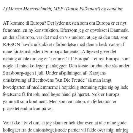
Af Morten Messerschmidt, MEP (Dansk Folkeparti) og cand.jur.
AT komme til Europa? Det lyder næsten som om Europa er et nyt
fænomen, en ny konstruktion. Eftersom jeg er opvokset i Danmark,
en del af Europa, var det med en vis undren, at jeg så den titel, som
RÆSON havde udstukket i forbindelse med denne beskrivelse af
mine første måneder i Europaparlamentet. Alligevel giver det
mening at tale om jeg er ’kommet’ til ’Europa’ – et nyt Europa, som
nogle af mine kolleger planlægger. Den første forudanelse sås under
Strasbourg-ugen i juli. Under afspilningen af Karajans
omskrivning af Beethovens ”An Die Freude” så man langt
hovedparten af medlemmerne i højtidelig stemning rejse sig og lade
følelserne få frit løb, med højre hånd på hjertet. Nok er Europa
gammelt som kontinent. Men som en nation, en føderation er
projektet endnu kun på vej.
Vær ikke i tvivl om, at jeg skam er helt klar over, at alle mine gode
kollegaer fra de unionsbegejstrede partier vil falde over mig, når jeg