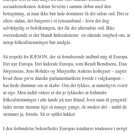
socialdemokraten Adrian Severin i samme debat med den
betragtning, at man ikke bør lade dommere få det sidste ord. Det er
ellers sådan, det fungerer i et retssamfund – hvor det dog
selvfølgelig er befolkningen, der får det allersidste ord. Ikke
overraskende er der blandt føderalisterne en slående enighed om, at
netop folkeafstemninger bør undgås.
Så respekt for RÆSON, der så forudseende indbød mig til Europa.
Det nye Europa. Det føderale Europa, som Bendt Bendtsens, Dan
Jørgensens, Jens Rohdes og Margrethe Aukens kollegaer – uagtet
hvad disse gæve danske parlamentarikere lovede i valgkampen –
har hede drømme om at skabe. Om det lykkes, at naturligvis svært
at sige. Men indtil videre er det jo lykkedes at forhindre
folkeafstemninger i alle lande på nær Irland, hvor man til gengæld
lader irerne stemme lige så mange gange, de ønsker det – indtil de
stemmer ja, forstås. Så er spillet lukket.
I den forbindelse bekræftedes Europas totalitære tendenser i øvrigt