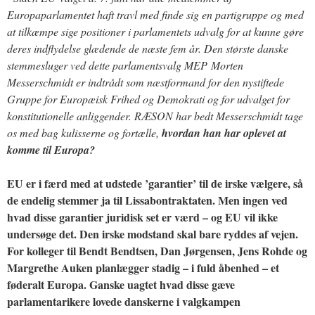
Europaparlamentet haft travl med finde sig en partigruppe og med
at tilkæmpe sige positioner i parlamentets udvalg for at kunne gøre
deres indflydelse glædende de næste fem år. Den største danske
stemmesluger ved dette parlamentsvalg MEP Morten
Messerschmidt er indtrådt som næstformand for den nystiftede
Gruppe for Europæisk Frihed og Demokrati og for udvalget for
konstitutionelle anliggender. RÆSON har bedt Messerschmidt tage
os med bag kulisserne og fortælle,
hvordan han har oplevet at
komme til Europa?
EU er i færd med at udstede ’garantier’ til de irske vælgere, så
de endelig stemmer ja til Lissabontraktaten. Men ingen ved
hvad disse garantier juridisk set er værd – og EU vil ikke
undersøge det. Den irske modstand skal bare ryddes af vejen.
For kolleger til Bendt Bendtsen, Dan Jørgensen, Jens Rohde og
Margrethe Auken planlægger stadig – i fuld åbenhed – et
føderalt Europa. Ganske uagtet hvad disse gæve
parlamentarikere lovede danskerne i valgkampen