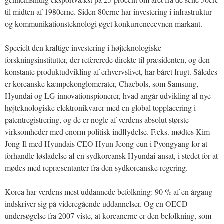
til midten af 1980erne. Siden 80erne har investering i infrastruktur
og kommunikationsteknologi øget konkurrenceevnen markant.
Specielt den kraftige investering i højteknologiske
forskningsinstitutter, der refererede direkte til præsidenten, og den
konstante produktudvikling af erhvervslivet, har båret frugt. Således
er koreanske kæmpekonglomerater, Chaebols, som Samsung,
Hyundai og LG innovationspionerer, hvad angår udvikling af nye
højteknologiske elektronikvarer med en global topplacering i
patentregistrering, og de er nogle af verdens absolut største
virksomheder med enorm politisk indflydelse. F.eks. mødtes Kim
Jong-Il med Hyundais CEO Hyun Jeong-eun i Pyongyang for at
forhandle løsladelse af en sydkoreansk Hyundai-ansat, i stedet for at
mødes med repræsentanter fra den sydkoreanske regering.
Korea har verdens mest uddannede befolkning: 90 % af en årgang
indskriver sig på videregående uddannelser. Og en OECD-
undersøgelse fra 2007 viste, at koreanerne er den befolkning, som