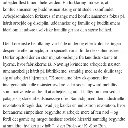
arbejder flest timer i hele verden. En forklaring må være, at
konfucianismen og buddhismen stadig er til stede i samfundet.
Arbejdsomheden forklares af mange med konfucianismens fokus på
hårdt arbejde og disciplin, uddannelse og familie og buddhismens
ideal om at udføre uselviske handlinger for den større helhed.
Den koreanske befolkning var både under og efter koloniseringen
desperate efter arbejde, som specielt var at finde i tekstilindustrien.
Derfor opstod der en stor migrationsbølge fra landdistrikterne til
byerne, hvor fabrikkerne lå. Navnligt kvinderne arbejdede næsten
umenneskeligt hårdt på fabrikkerne, samtidig med at de skulle tage
sig af arbejdet i hjemmet. ”Koreanerne blev eksponeret for
intergenerationelle mønsterbrydere, eller social upward mobility,
som motiverede andre til at arbejde sig ud af fattigdommen ved at
påtage sig store arbejdsmæssige ofre. Samtidig med den industrielle
revolution foregik der, hvad jeg kalder en industrion revolution, hvor
koreanerne simpelthen begyndte at arbejde mere af ren nød – og
fordi det gamle og meget fastlåste sociale hierarki samtidig begyndte
at smuldre, hvilket gav håb.”, siger Professor Ki-Soo Eun.