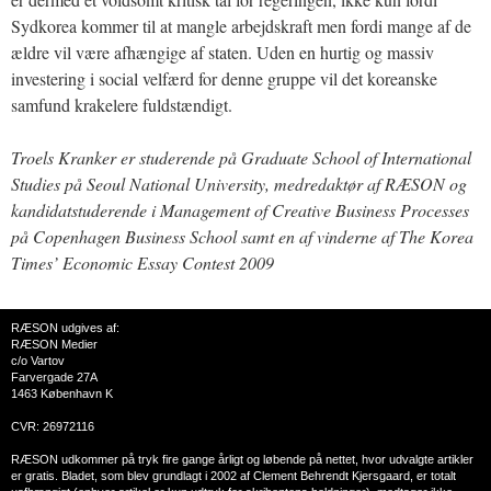
Sydkorea kommer til at mangle arbejdskraft men fordi mange af de
ældre vil være afhængige af staten. Uden en hurtig og massiv
investering i social velfærd for denne gruppe vil det koreanske
samfund krakelere fuldstændigt.
Troels Kranker er studerende på Graduate School of International
Studies på Seoul National University, medredaktør af RÆSON og
kandidatstuderende i Management of Creative Business Processes
på Copenhagen Business School samt en af vinderne af The Korea
Times’ Economic Essay Contest 2009
RÆSON udgives af:
RÆSON Medier
c/o Vartov
Farvergade 27A
1463 København K
CVR: 26972116
RÆSON udkommer på tryk fire gange årligt og løbende på nettet, hvor udvalgte artikler
er gratis. Bladet, som blev grundlagt i 2002 af Clement Behrendt Kjersgaard, er totalt