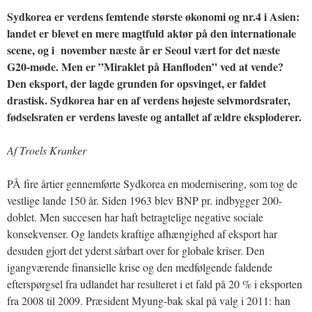
Sydkorea er verdens femtende største økonomi og nr.4 i Asien:
landet er blevet en mere magtfuld aktør på den internationale
scene, og i november næste år er Seoul vært for det næste
G20-møde. Men er ”Miraklet på Hanfloden” ved at vende?
Den eksport, der lagde grunden for opsvinget, er faldet
drastisk. Sydkorea har en af verdens højeste selvmordsrater,
fødselsraten er verdens laveste og antallet af ældre eksploderer.
Af Troels Kranker
PÅ fire årtier gennemførte Sydkorea en modernisering, som tog de
vestlige lande 150 år. Siden 1963 blev BNP pr. indbygger 200-
doblet. Men succesen har haft betragtelige negative sociale
konsekvenser. Og landets kraftige afhængighed af eksport har
desuden gjort det yderst sårbart over for globale kriser. Den
igangværende finansielle krise og den medfølgende faldende
efterspørgsel fra udlandet har resulteret i et fald på 20 % i eksporten
fra 2008 til 2009. Præsident Myung-bak skal på valg i 2011: han