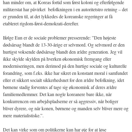
han minder om, at Koreas fortid som først koloni og efterfølgende
militærstat har påvirket befolkningen i en autoritetstro retning – det
er grunden til, at det lykkedes de koreanske regeringer at få
etableret rigdom-først-demokrati-derefter.
Ifølge Eun er de sociale problemer presserende: ”Den højeste
dødsårsag blandt de 13-30-årige er selvmord. Og selvmord er den
hurtigst voksende dødsårsag blandt den ældre generation. Jeg vil
ikke skylde skylden på hverken økonomisk fremgang eller
moderniseringen, men derimod på den hurtige sociale og kulturelle
forandring, som f.eks. ikke har sikret en konstant moral i samfundet
eller et sikkert socialt sikkerhedsnet for den ældre befolkning, idet
børnene stadig forventes af tage sig økonomisk af deres ældre
familiemedlemmer. Det kan nogle koreanere bare ikke, når
konkurrencen om arbejdspladserne er så aggressiv, når boliger
bliver dyrere, og når konen, børnene og manden selv bliver mere og
mere materialistiske.”.
Det kan virke som om politikerne kun har øje for at løse