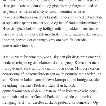
Hvor prædiken om demokrati og globalisering fungerer i bedste
velgående ved siden af et styre, som underminerer visse
menneskerettigheder og demokratiske processer – med det resultata
at oppositionspartiet melder sig ud og ind af Nationalforsamlingen.
Hvor den glade befolkning høfligt smiler og bukker, mens landet
har et af verdens højeste selvmordsrater. Fødselsraten er den laveste
i verden, selvom der er strenge krav om børn fra den ofte
konservative familie.
”Det vil være for nemt at skyde al skylden [for disse problemer på]
moderniseringen og den økonomiske fremgang. Korea er et mere
frit og demokratisk samfund end for 50 år siden. Men der sker en
polarisering af indkomstfordelingen og de politiske rettigheder. Jeg
ser i Korea en kultur, som er blevet korrupt af den hurtige sociale
forandring” forklarer Professor Eun. Han henleder
opmærksomheden på den udnyttelse af de koreanske arbejdere,
som fandt sted under General Park, der ønskede økonomisk
fremgang først – for derefter at skabe grobund for demokrati. Og