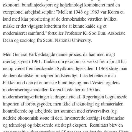
økonomi, bundlinjeeksport og højteknologi kombineret med en
exceptionel arbejdsdisciplin: ”Mellem 1948 og 1963 var Korea et
land med klar prioritering af de demokratiske værdier, hvilket
måske er det vigtigste kriterium for at kunne kalde sig et
moderniseret samfund.” fortæller Professor Ki-Soo Eun, Associate
Dean og sociolog fra Seoul National University.
Men General Park ødelagde denne proces, da han med magt
overtog styret i 1961. Tanken om økonomisk-vækst-frem-for-alt har
netop været fremherskende i Sydkorea lige siden. I 1963 strøg man
de demokratiske principper fuldstændigt. I stedet rettede man
blikket mod den økonomiske bundlinje og mod Vesten og dens
moderniseringsmodeller. Korea havde herfra 150 års
moderniseringserfaringer at drage nytte af. Regeringen begrænsede
importen af forbrugsgoder, men ikke af teknologi og råmaterialer,
kontrollerede og arbejdede tæt sammen med erhvervslivet (og
uddelte økonomisk støtte til det), investerede kraftigt i uddannelse
og teknologi og fokuserede stærkt på eksport. Resultatet blev en
gennemsnitlig eksportvækst på 25 procent om året fra de sene 50ere