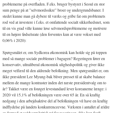
problemerne på overfladen. F.eks. bruger bystyret i Seoul en stor
sum penge på at ”selvmordssikre” broer og undergrundsbaner. I
stedet kunne man gå dybere til værks og gribe fat om problemets
rod ved at investere i f.eks. et omfattende socialt sikkerhedsnet, som
til en vis grad ville kunne løse selvmordsproblemerne og motivere
til en højere fødselsrate (den forventes kun at være vokset med
0,06% i 2020):
Spørgsmålet er, om Sydkorea økonomisk kan holde sig på toppen
med så mange sociale problemer i bagagen? Regeringen fører en
konservativ, ultraliberal økonomisk ulighedspolitik og giver ikke
meget velfærd til den aldrende befolkning. Men spørgsmålet er, om
ikke præsident Lee Myung-bak bliver presset til at skabe balance
mellem de mange kontraster inden det næste præsidentvalg om to
år? Takket være en forøget levestandard lever koreanerne længe: i
2020 vil 15,1% af befolkningen være over 65 år. En så kraftig
nedgang i den arbejdsaktive del af befolkningen vil have en kraftig
indflydelse på landets konkurrenceevne. Væksten i antallet af ældre
er dermed et voldsomt kritisk tal for regeringen, ikke kun fordi