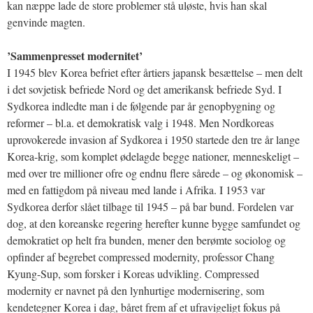
kan næppe lade de store problemer stå uløste, hvis han skal
genvinde magten.
’Sammenpresset modernitet’
I 1945 blev Korea befriet efter årtiers japansk besættelse – men delt
i det sovjetisk befriede Nord og det amerikansk befriede Syd. I
Sydkorea indledte man i de følgende par år genopbygning og
reformer – bl.a. et demokratisk valg i 1948. Men Nordkoreas
uprovokerede invasion af Sydkorea i 1950 startede den tre år lange
Korea-krig, som komplet ødelagde begge nationer, menneskeligt –
med over tre millioner ofre og endnu flere sårede – og økonomisk –
med en fattigdom på niveau med lande i Afrika. I 1953 var
Sydkorea derfor slået tilbage til 1945 – på bar bund. Fordelen var
dog, at den koreanske regering herefter kunne bygge samfundet og
demokratiet op helt fra bunden, mener den berømte sociolog og
opfinder af begrebet compressed modernity, professor Chang
Kyung-Sup, som forsker i Koreas udvikling. Compressed
modernity er navnet på den lynhurtige modernisering, som
kendetegner Korea i dag, båret frem af et ufravigeligt fokus på