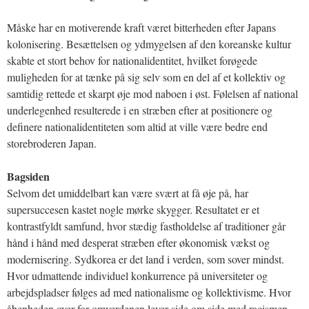
Måske har en motiverende kraft været bitterheden efter Japans
kolonisering. Besættelsen og ydmygelsen af den koreanske kultur
skabte et stort behov for nationalidentitet, hvilket forøgede
muligheden for at tænke på sig selv som en del af et kollektiv og
samtidig rettede et skarpt øje mod naboen i øst. Følelsen af national
underlegenhed resulterede i en stræben efter at positionere og
definere nationalidentiteten som altid at ville være bedre end
storebroderen Japan.
Bagsiden
Selvom det umiddelbart kan være svært at få øje på, har
supersuccesen kastet nogle mørke skygger. Resultatet er et
kontrastfyldt samfund, hvor stædig fastholdelse af traditioner går
hånd i hånd med desperat stræben efter økonomisk vækst og
modernisering. Sydkorea er det land i verden, som sover mindst.
Hvor udmattende individuel konkurrence på universiteter og
arbejdspladser følges ad med nationalisme og kollektivisme. Hvor
åbenheden over for omverdenen lever side om side med racismen.