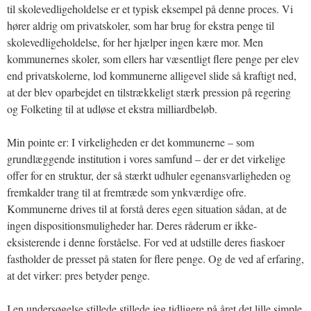
til skolevedligeholdelse er et typisk eksempel på denne proces. Vi
hører aldrig om privatskoler, som har brug for ekstra penge til
skolevedligeholdelse, for her hjælper ingen kære mor. Men
kommunernes skoler, som ellers har væsentligt flere penge per elev
end privatskolerne, lod kommunerne alligevel slide så kraftigt ned,
at der blev oparbejdet en tilstrækkeligt stærk pression på regering
og Folketing til at udløse et ekstra milliardbeløb.
Min pointe er: I virkeligheden er det kommunerne – som
grundlæggende institution i vores samfund – der er det virkelige
offer for en struktur, der så stærkt udhuler egenansvarligheden og
fremkalder trang til at fremtræde som ynkværdige ofre.
Kommunerne drives til at forstå deres egen situation sådan, at de
ingen dispositionsmuligheder har. Deres råderum er ikke-
eksisterende i denne forståelse. For ved at udstille deres fiaskoer
fastholder de presset på staten for flere penge. Og de ved af erfaring,
at det virker: pres betyder penge.
I en undersøgelse stillede stillede jeg tidligere på året det lille simple