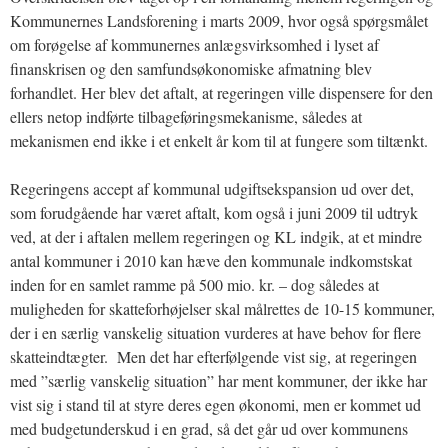
Kommunernes Landsforening i marts 2009, hvor også spørgsmålet
om forøgelse af kommunernes anlægsvirksomhed i lyset af
finanskrisen og den samfundsøkonomiske afmatning blev
forhandlet. Her blev det aftalt, at regeringen ville dispensere for den
ellers netop indførte tilbageføringsmekanisme, således at
mekanismen end ikke i et enkelt år kom til at fungere som tiltænkt.
Regeringens accept af kommunal udgiftsekspansion ud over det,
som forudgående har været aftalt, kom også i juni 2009 til udtryk
ved, at der i aftalen mellem regeringen og KL indgik, at et mindre
antal kommuner i 2010 kan hæve den kommunale indkomstskat
inden for en samlet ramme på 500 mio. kr. – dog således at
muligheden for skatteforhøjelser skal målrettes de 10-15 kommuner,
der i en særlig vanskelig situation vurderes at have behov for flere
skatteindtægter. Men det har efterfølgende vist sig, at regeringen
med ”særlig vanskelig situation” har ment kommuner, der ikke har
vist sig i stand til at styre deres egen økonomi, men er kommet ud
med budgetunderskud i en grad, så det går ud over kommunens