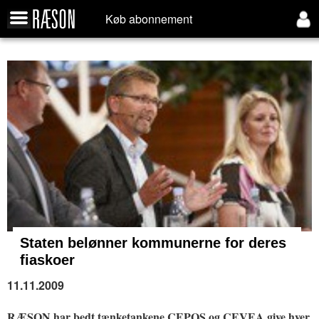
Køb abonnement
Staten belønner kommunerne for deres
fiaskoer
11.11.2009
RÆSON har bedt tænketankene CEPOS og CEVEA give hver