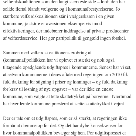
velfærdskoalitionen som den langt stærkeste side – fordi den har
solide flertal blandt vælgerne og i kommunalbestyrelserne. Jo
stærkere velfærdskoalitionen står i vælgerskaren i en given
kommune, jo større er aversionen eksempelvis imod
effektiviseringer, der indebærer inddragelse af private producenter
af velfærdsservice. Her gør partipolitik til gengæld ingen forskel.
Sammen med velfærdskoalitionens erobring af
(kommunal)politikken har vi oplevet et stærkt og nok også
tiltagende opadgående udgiftspres i kommunerne. Senest har vi set,
at selvom kommunerne i deres aftale med regeringen om 2010 fik
fuld dækning for stigning i priser og lønninger – og fuld dækning
for krav til løsning af nye opgaver – var der ikke en eneste
kommune, som valgte at lette skattetrykket på borgerne. Tværtimod
har hver femte kommune præsteret at sætte skattetrykket i vejret.
Der er tale om et udgiftspres, som er så stærkt, at regeringen ikke
formår at dæmme op for det. Og det har dybe konsekvenser for,
hvor kommunalpolitikken bevæger sig hen. For udgiftspresset er