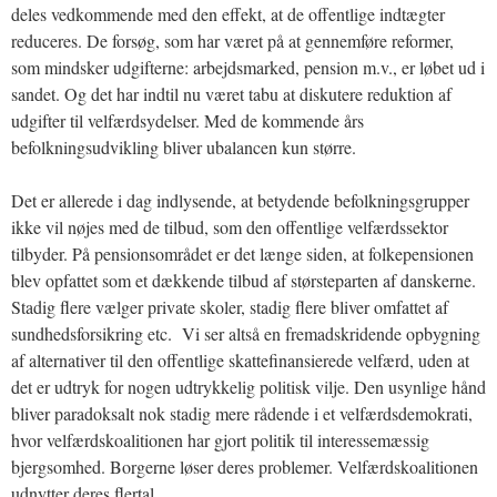
deles vedkommende med den effekt, at de offentlige indtægter
reduceres. De forsøg, som har været på at gennemføre reformer,
som mindsker udgifterne: arbejdsmarked, pension m.v., er løbet ud i
sandet. Og det har indtil nu været tabu at diskutere reduktion af
udgifter til velfærdsydelser. Med de kommende års
befolkningsudvikling bliver ubalancen kun større.
Det er allerede i dag indlysende, at betydende befolkningsgrupper
ikke vil nøjes med de tilbud, som den offentlige velfærdssektor
tilbyder. På pensionsområdet er det længe siden, at folkepensionen
blev opfattet som et dækkende tilbud af størsteparten af danskerne.
Stadig flere vælger private skoler, stadig flere bliver omfattet af
sundhedsforsikring etc. Vi ser altså en fremadskridende opbygning
af alternativer til den offentlige skattefinansierede velfærd, uden at
det er udtryk for nogen udtrykkelig politisk vilje. Den usynlige hånd
bliver paradoksalt nok stadig mere rådende i et velfærdsdemokrati,
hvor velfærdskoalitionen har gjort politik til interessemæssig
bjergsomhed. Borgerne løser deres problemer. Velfærdskoalitionen
udnytter deres flertal.