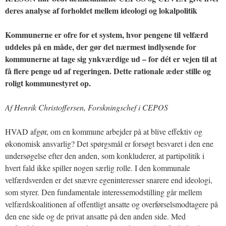
deres analyse af forholdet mellem ideologi og lokalpolitik
Kommunerne er ofre for et system, hvor pengene til velfærd
uddeles på en måde, der gør det nærmest indlysende for
kommunerne at tage sig ynkværdige ud – for dét er vejen til at
få flere penge ud af regeringen. Dette rationale æder stille og
roligt kommunestyret op.
Af Henrik Christoffersen, Forskningschef i CEPOS
HVAD afgør, om en kommune arbejder på at blive effektiv og
økonomisk ansvarlig? Det spørgsmål er forsøgt besvaret i den ene
undersøgelse efter den anden, som konkluderer, at partipolitik i
hvert fald ikke spiller nogen særlig rolle. I den kommunale
velfærdsverden er det snævre egeninteresser snarere end ideologi,
som styrer. Den fundamentale interessemodstilling går mellem
velfærdskoalitionen af offentligt ansatte og overførselsmodtagere på
den ene side og de privat ansatte på den anden side. Med