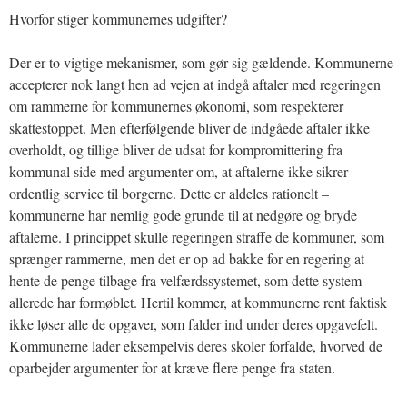
Hvorfor stiger kommunernes udgifter?
Der er to vigtige mekanismer, som gør sig gældende. Kommunerne
accepterer nok langt hen ad vejen at indgå aftaler med regeringen
om rammerne for kommunernes økonomi, som respekterer
skattestoppet. Men efterfølgende bliver de indgåede aftaler ikke
overholdt, og tillige bliver de udsat for kompromittering fra
kommunal side med argumenter om, at aftalerne ikke sikrer
ordentlig service til borgerne. Dette er aldeles rationelt –
kommunerne har nemlig gode grunde til at nedgøre og bryde
aftalerne. I princippet skulle regeringen straffe de kommuner, som
sprænger rammerne, men det er op ad bakke for en regering at
hente de penge tilbage fra velfærdssystemet, som dette system
allerede har formøblet. Hertil kommer, at kommunerne rent faktisk
ikke løser alle de opgaver, som falder ind under deres opgavefelt.
Kommunerne lader eksempelvis deres skoler forfalde, hvorved de
oparbejder argumenter for at kræve flere penge fra staten.