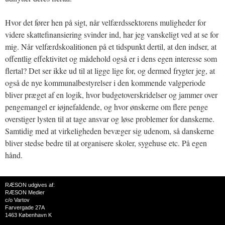
Hvor det fører hen på sigt, når velfærdssektorens muligheder for
videre skattefinansiering svinder ind, har jeg vanskeligt ved at se for
mig. Når velfærdskoalitionen på et tidspunkt dertil, at den indser, at
offentlig effektivitet og mådehold også er i dens egen interesse som
flertal? Det ser ikke ud til at ligge lige for, og dermed frygter jeg, at
også de nye kommunalbestyrelser i den kommende valgperiode
bliver præget af en logik, hvor budgetoverskridelser og jammer over
pengemangel er iøjnefaldende, og hvor ønskerne om flere penge
overstiger lysten til at tage ansvar og løse problemer for danskerne.
Samtidig med at virkeligheden bevæger sig udenom, så danskerne
bliver stedse bedre til at organisere skoler, sygehuse etc. På egen
hånd.
RÆSON udgives af:
RÆSON Medier
c/o Vartov
Farvergade 27A
1463 København K