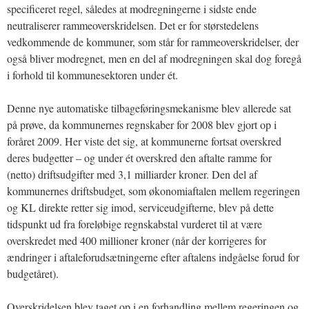
specificeret regel, således at modregningerne i sidste ende
neutraliserer rammeoverskridelsen. Det er for størstedelens
vedkommende de kommuner, som står for rammeoverskridelser, der
også bliver modregnet, men en del af modregningen skal dog foregå
i forhold til kommunesektoren under ét.
Denne nye automatiske tilbageføringsmekanisme blev allerede sat
på prøve, da kommunernes regnskaber for 2008 blev gjort op i
foråret 2009. Her viste det sig, at kommunerne fortsat overskred
deres budgetter – og under ét overskred den aftalte ramme for
(netto) driftsudgifter med 3,1 milliarder kroner. Den del af
kommunernes driftsbudget, som økonomiaftalen mellem regeringen
og KL direkte retter sig imod, serviceudgifterne, blev på dette
tidspunkt ud fra foreløbige regnskabstal vurderet til at være
overskredet med 400 millioner kroner (når der korrigeres for
ændringer i aftaleforudsætningerne efter aftalens indgåelse forud for
budgetåret).
Overskridelsen blev taget op i en forhandling mellem regeringen og