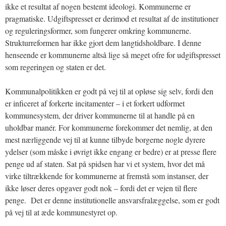
ikke et resultat af nogen bestemt ideologi. Kommunerne er
pragmatiske. Udgiftspresset er derimod et resultat af de institutioner
og reguleringsformer, som fungerer omkring kommunerne.
Strukturreformen har ikke gjort dem langtidsholdbare. I denne
henseende er kommunerne altså lige så meget ofre for udgiftspresset
som regeringen og staten er det.
Kommunalpolitikken er godt på vej til at opløse sig selv, fordi den
er inficeret af forkerte incitamenter – i et forkert udformet
kommunesystem, der driver kommunerne til at handle på en
uholdbar manér. For kommunerne forekommer det nemlig, at den
mest nærliggende vej til at kunne tilbyde borgerne nogle dyrere
ydelser (som måske i øvrigt ikke engang er bedre) er at presse flere
penge ud af staten. Sat på spidsen har vi et system, hvor det må
virke tiltrækkende for kommunerne at fremstå som instanser, der
ikke løser deres opgaver godt nok – fordi det er vejen til flere
penge. Det er denne institutionelle ansvarsfralæggelse, som er godt
på vej til at æde kommunestyret op.