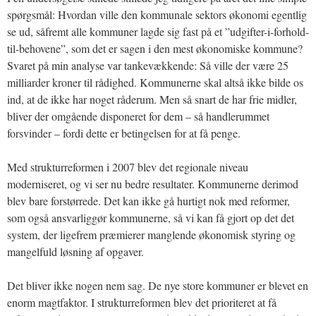
spørgsmål: Hvordan ville den kommunale sektors økonomi egentlig
se ud, såfremt alle kommuner lagde sig fast på et ”udgifter-i-forhold-
til-behovene”, som det er sagen i den mest økonomiske kommune?
Svaret på min analyse var tankevækkende: Så ville der være 25
milliarder kroner til rådighed. Kommunerne skal altså ikke bilde os
ind, at de ikke har noget råderum. Men så snart de har frie midler,
bliver der omgående disponeret for dem – så handlerummet
forsvinder – fordi dette er betingelsen for at få penge.
Med strukturreformen i 2007 blev det regionale niveau
moderniseret, og vi ser nu bedre resultater. Kommunerne derimod
blev bare forstørrede. Det kan ikke gå hurtigt nok med reformer,
som også ansvarliggør kommunerne, så vi kan få gjort op det det
system, der ligefrem præmierer manglende økonomisk styring og
mangelfuld løsning af opgaver.
Det bliver ikke nogen nem sag. De nye store kommuner er blevet en
enorm magtfaktor. I strukturreformen blev det prioriteret at få