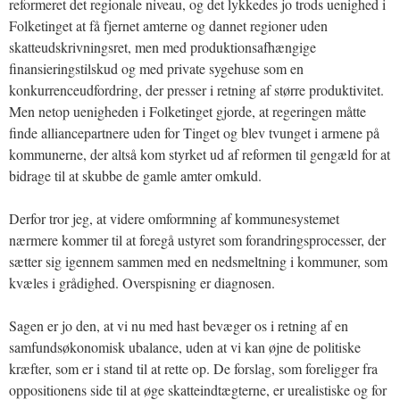
reformeret det regionale niveau, og det lykkedes jo trods uenighed i
Folketinget at få fjernet amterne og dannet regioner uden
skatteudskrivningsret, men med produktionsafhængige
finansieringstilskud og med private sygehuse som en
konkurrenceudfordring, der presser i retning af større produktivitet.
Men netop uenigheden i Folketinget gjorde, at regeringen måtte
finde alliancepartnere uden for Tinget og blev tvunget i armene på
kommunerne, der altså kom styrket ud af reformen til gengæld for at
bidrage til at skubbe de gamle amter omkuld.
Derfor tror jeg, at videre omformning af kommunesystemet
nærmere kommer til at foregå ustyret som forandringsprocesser, der
sætter sig igennem sammen med en nedsmeltning i kommuner, som
kvæles i grådighed. Overspisning er diagnosen.
Sagen er jo den, at vi nu med hast bevæger os i retning af en
samfundsøkonomisk ubalance, uden at vi kan øjne de politiske
kræfter, som er i stand til at rette op. De forslag, som foreligger fra
oppositionens side til at øge skatteindtægterne, er urealistiske og for