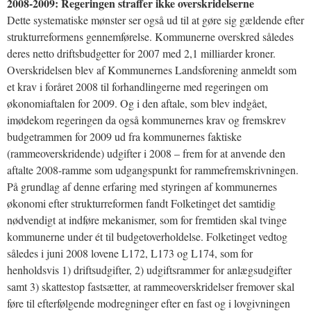
2008-2009: Regeringen straffer ikke overskridelserne
Dette systematiske mønster ser også ud til at gøre sig gældende efter
strukturreformens gennemførelse. Kommunerne overskred således
deres netto driftsbudgetter for 2007 med 2,1 milliarder kroner.
Overskridelsen blev af Kommunernes Landsforening anmeldt som
et krav i foråret 2008 til forhandlingerne med regeringen om
økonomiaftalen for 2009. Og i den aftale, som blev indgået,
imødekom regeringen da også kommunernes krav og fremskrev
budgetrammen for 2009 ud fra kommunernes faktiske
(rammeoverskridende) udgifter i 2008 – frem for at anvende den
aftalte 2008-ramme som udgangspunkt for rammefremskrivningen.
På grundlag af denne erfaring med styringen af kommunernes
økonomi efter strukturreformen fandt Folketinget det samtidig
nødvendigt at indføre mekanismer, som for fremtiden skal tvinge
kommunerne under ét til budgetoverholdelse. Folketinget vedtog
således i juni 2008 lovene L172, L173 og L174, som for
henholdsvis 1) driftsudgifter, 2) udgiftsrammer for anlægsudgifter
samt 3) skattestop fastsætter, at rammeoverskridelser fremover skal
føre til efterfølgende modregninger efter en fast og i lovgivningen