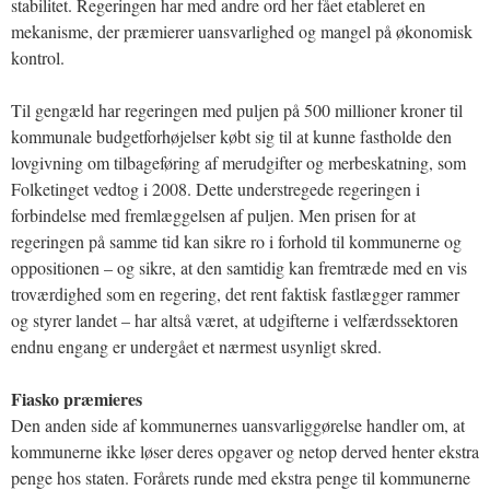
stabilitet. Regeringen har med andre ord her fået etableret en
mekanisme, der præmierer uansvarlighed og mangel på økonomisk
kontrol.
Til gengæld har regeringen med puljen på 500 millioner kroner til
kommunale budgetforhøjelser købt sig til at kunne fastholde den
lovgivning om tilbageføring af merudgifter og merbeskatning, som
Folketinget vedtog i 2008. Dette understregede regeringen i
forbindelse med fremlæggelsen af puljen. Men prisen for at
regeringen på samme tid kan sikre ro i forhold til kommunerne og
oppositionen – og sikre, at den samtidig kan fremtræde med en vis
troværdighed som en regering, det rent faktisk fastlægger rammer
og styrer landet – har altså været, at udgifterne i velfærdssektoren
endnu engang er undergået et nærmest usynligt skred.
Fiasko præmieres
Den anden side af kommunernes uansvarliggørelse handler om, at
kommunerne ikke løser deres opgaver og netop derved henter ekstra
penge hos staten. Forårets runde med ekstra penge til kommunerne