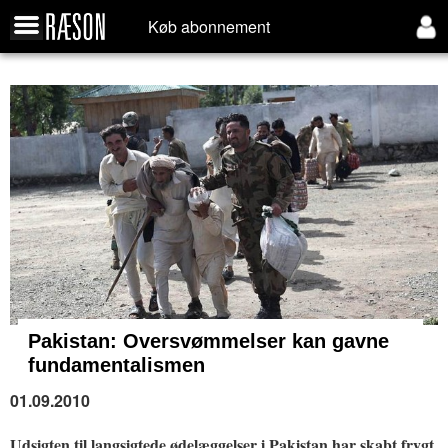
Køb abonnement
Pakistan:
Oversvømmelser kan gavne
fundamentalismen
01.09.2010
Udsigten til langsigtede ødelæggelser i Pakistan har skabt frygt