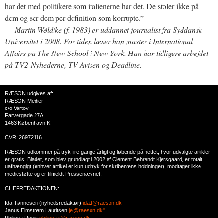
har det med politikere som italienerne har det. De stoler ikke på
dem og ser dem per definition som korrupte.”
Martin Wøldike (f. 1983) er uddannet journalist fra Syddansk
Universitet i 2008. For tiden læser han master i International
Affairs på The New School i New York. Han har tidligere arbejdet
på TV2-Nyhederne, TV Avisen og Deadline.
RÆSON udgives af:
RÆSON Medier
c/o Vartov
Farvergade 27A
1463 København K
CVR: 26972116
RÆSON udkommer på tryk fire gange årligt og løbende på nettet, hvor udvalgte artikler
er gratis. Bladet, som blev grundlagt i 2002 af Clement Behrendt Kjersgaard, er totalt
uafhængigt (enhver artikel er kun udtryk for skribentens holdninger), modtager ikke
mediestøtte og er tilmeldt Pressenævnet.
CHEFREDAKTIONEN:
Ida Tønnesen (nyhedsredaktør)
ida.t@raeson.dk
Janus Elmstrøm Lauritsen
jel@raeson.dk"
Philippa Rosic
philippa.r@raeson.dk