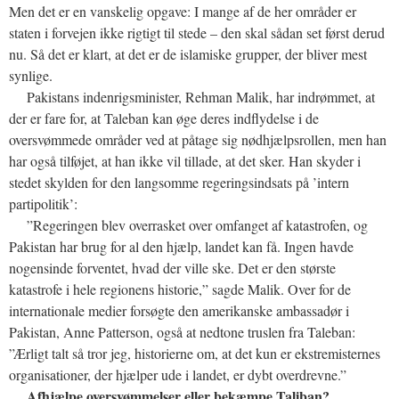
Men det er en vanskelig opgave: I mange af de her områder er
staten i forvejen ikke rigtigt til stede – den skal sådan set først derud
nu. Så det er klart, at det er de islamiske grupper, der bliver mest
synlige.
Pakistans indenrigsminister, Rehman Malik, har indrømmet, at
der er fare for, at Taleban kan øge deres indflydelse i de
oversvømmede områder ved at påtage sig nødhjælpsrollen, men han
har også tilføjet, at han ikke vil tillade, at det sker. Han skyder i
stedet skylden for den langsomme regeringsindsats på ’intern
partipolitik’:
”Regeringen blev overrasket over omfanget af katastrofen, og
Pakistan har brug for al den hjælp, landet kan få. Ingen havde
nogensinde forventet, hvad der ville ske. Det er den største
katastrofe i hele regionens historie,” sagde Malik. Over for de
internationale medier forsøgte den amerikanske ambassadør i
Pakistan, Anne Patterson, også at nedtone truslen fra Taleban:
”Ærligt talt så tror jeg, historierne om, at det kun er ekstremisternes
organisationer, der hjælper ude i landet, er dybt overdrevne.”
Afhjælpe oversvømmelser eller bekæmpe Taliban?