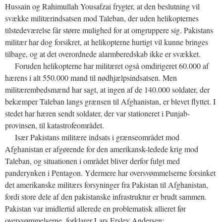
Hussain og Rahimullah Yousafzai frygter, at den beslutning vil
svække militærindsatsen mod Taleban, der uden helikopternes
tilstedeværelse får større mulighed for at omgruppere sig. Pakistans
militær har dog forsikret, at helikopterne hurtigt vil kunne bringes
tilbage, og at det overordnede alarmberedskab ikke er svækket.
Foruden helikopterne har militæret også omdirigeret 60.000 af
hærens i alt 550.000 mand til nødhjælpsindsatsen. Men
militærembedsmænd har sagt, at ingen af de 140.000 soldater, der
bekæmper Taleban langs grænsen til Afghanistan, er blevet flyttet. I
stedet har hæren sendt soldater, der var stationeret i Punjab-
provinsen, til katastrofeområdet.
Især Pakistans militære indsats i grænseområdet mod
Afghanistan er afgørende for den amerikansk-ledede krig mod
Taleban, og situationen i området bliver derfor fulgt med
panderynken i Pentagon. Ydermere har oversvømmelserne forsinket
det amerikanske militærs forsyninger fra Pakistan til Afghanistan,
fordi store dele af den pakistanske infrastruktur er brudt sammen.
Pakistan var imidlertid allerede en problematisk allieret før
oversvømmelserne, forklarer Lars Erslev Andersen: