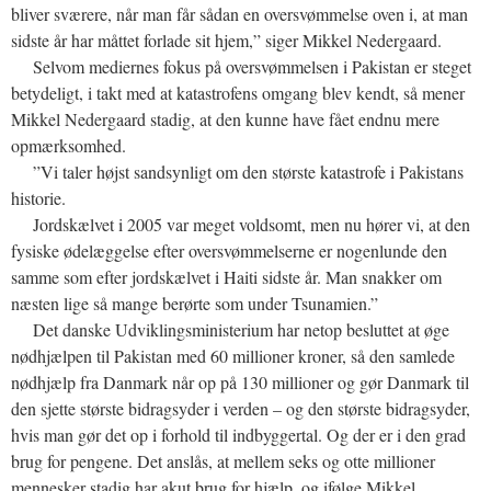
bliver sværere, når man får sådan en oversvømmelse oven i, at man
sidste år har måttet forlade sit hjem,” siger Mikkel Nedergaard.
Selvom mediernes fokus på oversvømmelsen i Pakistan er steget
betydeligt, i takt med at katastrofens omgang blev kendt, så mener
Mikkel Nedergaard stadig, at den kunne have fået endnu mere
opmærksomhed.
”Vi taler højst sandsynligt om den største katastrofe i Pakistans
historie.
Jordskælvet i 2005 var meget voldsomt, men nu hører vi, at den
fysiske ødelæggelse efter oversvømmelserne er nogenlunde den
samme som efter jordskælvet i Haiti sidste år. Man snakker om
næsten lige så mange berørte som under Tsunamien.”
Det danske Udviklingsministerium har netop besluttet at øge
nødhjælpen til Pakistan med 60 millioner kroner, så den samlede
nødhjælp fra Danmark når op på 130 millioner og gør Danmark til
den sjette største bidragsyder i verden – og den største bidragsyder,
hvis man gør det op i forhold til indbyggertal. Og der er i den grad
brug for pengene. Det anslås, at mellem seks og otte millioner
mennesker stadig har akut brug for hjælp, og ifølge Mikkel