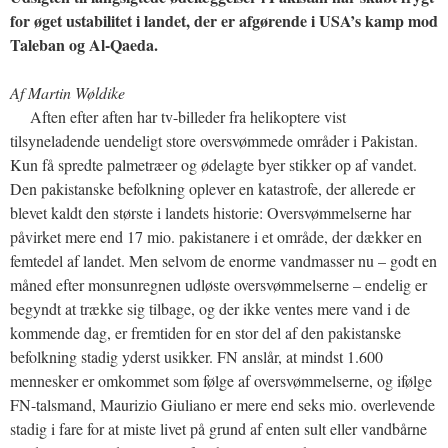
for øget ustabilitet i landet, der er afgørende i USA’s kamp mod
Taleban og Al-Qaeda.
Af Martin Wøldike
Aften efter aften har tv-billeder fra helikoptere vist
tilsyneladende uendeligt store oversvømmede områder i Pakistan.
Kun få spredte palmetræer og ødelagte byer stikker op af vandet.
Den pakistanske befolkning oplever en katastrofe, der allerede er
blevet kaldt den største i landets historie: Oversvømmelserne har
påvirket mere end 17 mio. pakistanere i et område, der dækker en
femtedel af landet. Men selvom de enorme vandmasser nu – godt en
måned efter monsunregnen udløste oversvømmelserne – endelig er
begyndt at trække sig tilbage, og der ikke ventes mere vand i de
kommende dag, er fremtiden for en stor del af den pakistanske
befolkning stadig yderst usikker. FN anslår, at mindst 1.600
mennesker er omkommet som følge af oversvømmelserne, og ifølge
FN-talsmand, Maurizio Giuliano er mere end seks mio. overlevende
stadig i fare for at miste livet på grund af enten sult eller vandbårne