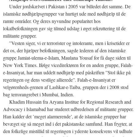
Under jordskælvet i Pakistan i 2005 var billedet det samme. De
islamiske nødhjælpsgrupper var hurtigt ude med nødhjælp til de
ramte områder. Og deres nyvundne popularitet hos
lokalbefolkningen gav sig tilmed udslag i øget rekruttering til de
militante grupper.
”Vesten siger, vi er terrorister og intolerante, men i krisetider er
det os, der hjælper befolkningen, sagde lederen af den islamiske
gruppe Jamiat-ulema-e-Islam, Maulana Yousaf for få dage siden til
New York Times. Ifølge vicedirektøren for en anden gruppe, Falah-
e-Insaniyat, har man uddelt nødhjælp med påskriften ”Stol ikke på
regeringen og dens vestlige allierede”. Falah-e-Insaniyat er
velgørenheds-grenen af Lashkar-e-Taiba, gruppen der i 2008 stod
bag terrorangrebet i Mumbai, Indien.
Khadim Hussain fra Aryana Institue for Regional Research and
Advocacy i Islamabad har studeret udbredelsen af militante grupper.
Han kalder det ’meget alarmerende’, at de islamiske grupper har
bevæget sig så meget ind i det pakistanske samfund. Han frygter, at
den folkelige mistillid til regeringen i yderste konsekvens vil udhule