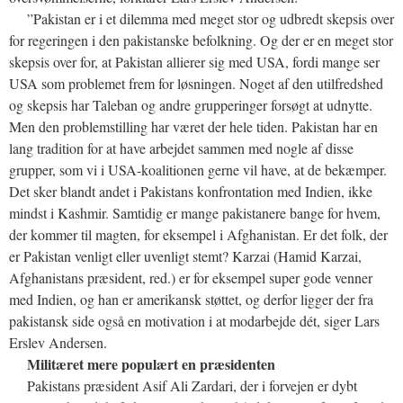
”Pakistan er i et dilemma med meget stor og udbredt skepsis over
for regeringen i den pakistanske befolkning. Og der er en meget stor
skepsis over for, at Pakistan allierer sig med USA, fordi mange ser
USA som problemet frem for løsningen. Noget af den utilfredshed
og skepsis har Taleban og andre grupperinger forsøgt at udnytte.
Men den problemstilling har været der hele tiden. Pakistan har en
lang tradition for at have arbejdet sammen med nogle af disse
grupper, som vi i USA-koalitionen gerne vil have, at de bekæmper.
Det sker blandt andet i Pakistans konfrontation med Indien, ikke
mindst i Kashmir. Samtidig er mange pakistanere bange for hvem,
der kommer til magten, for eksempel i Afghanistan. Er det folk, der
er Pakistan venligt eller uvenligt stemt? Karzai (Hamid Karzai,
Afghanistans præsident, red.) er for eksempel super gode venner
med Indien, og han er amerikansk støttet, og derfor ligger der fra
pakistansk side også en motivation i at modarbejde dét, siger Lars
Erslev Andersen.
Militæret mere populært en præsidenten
Pakistans præsident Asif Ali Zardari, der i forvejen er dybt