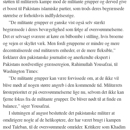
støtten til militærets kampe mod de militante grupper og derved give
et boost til Pakistans islamiske partier, som trods deres begrænsede
størrelse er forholdsvis indflydelsesrige.
”De militante grupper er ganske vist også selv stærkt
begrænsede i deres bevægelighed som følge af oversvømmelserne.
Det er selvsagt sværere at køre en bilbombe i stilling, hvis broerne
og vejen er skyllet væk. Men fordi grupperne er mindre og mere
decentraliserede end militærets enheder, er de mere fleksible,”
forklarer den pakistanske journalist og anerkendte ekspert i
Pakistans nordvestlige grænseregion, Rahimullah Yousafzai, til
Washington Times:
”De militante grupper kan være forvissede om, at de ikke vil
blive mødt af nogen større angreb i den kommende tid. Militærets
førsteprioritet er på oversvømmelserne lige nu, selvom det ikke kan
fjerne fokus fra de militante grupper. De bliver nødt til at finde en
balance,” siger Yousafzai.
I slutningen af august besluttede det pakistanske militær at
omdirigere nogle af de helikoptere, der har været brugt i kampen
mod Taleban, til de oversvømmede områder. Kritikere som Khadim