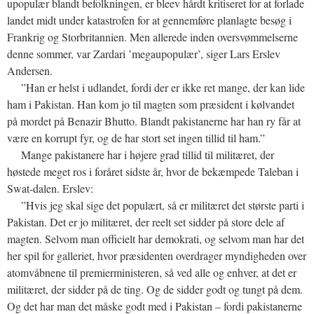
upopulær blandt befolkningen, er bleev hårdt kritiseret for at forlade
landet midt under katastrofen for at gennemføre planlagte besøg i
Frankrig og Storbritannien. Men allerede inden oversvømmelserne
denne sommer, var Zardari ’megaupopulær’, siger Lars Erslev
Andersen.
”Han er helst i udlandet, fordi der er ikke ret mange, der kan lide
ham i Pakistan. Han kom jo til magten som præsident i kølvandet
på mordet på Benazir Bhutto. Blandt pakistanerne har han ry får at
være en korrupt fyr, og de har stort set ingen tillid til ham.”
Mange pakistanere har i højere grad tillid til militæret, der
høstede meget ros i foråret sidste år, hvor de bekæmpede Taleban i
Swat-dalen. Erslev:
”Hvis jeg skal sige det populært, så er militæret det største parti i
Pakistan. Det er jo militæret, der reelt set sidder på store dele af
magten. Selvom man officielt har demokrati, og selvom man har det
her spil for galleriet, hvor præsidenten overdrager myndigheden over
atomvåbnene til premierministeren, så ved alle og enhver, at det er
militæret, der sidder på de ting. Og de sidder godt og tungt på dem.
Og det har man det måske godt med i Pakistan – fordi pakistanerne