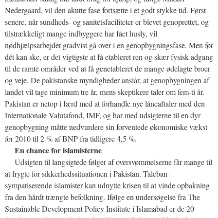
Nedergaard, vil den akutte fase fortsætte i et godt stykke tid. Først
senere, når sundheds- og sanitetsfaciliteter er blevet genoprettet, og
tilstrækkeligt mange indbyggere har fået husly, vil
nødhjælpsarbejdet gradvist gå over i en genopbygningsfase. Men før
dét kan ske, er det vigtigste at få etableret ren og skær fysisk adgang
til de ramte områder ved at få genetableret de mange ødelagte broer
og veje. De pakistanske myndigheder anslår, at genopbygningen af
landet vil tage minimum tre år, mens skeptikere taler om fem-ti år.
Pakistan er netop i færd med at forhandle nye låneaftaler med den
Internationale Valutafond, IMF, og har med udsigterne til en dyr
genopbygning måtte nedvurdere sin forventede økonomiske vækst
for 2010 til 2 % af BNP fra tidligere 4,5 %.
En chance for islamisterne
Udsigten til langsigtede følger af oversvømmelserne får mange til
at frygte for sikkerhedssituationen i Pakistan. Taleban-
sympatiserende islamister kan udnytte krisen til at vinde opbakning
fra den hårdt trængte befolkning. Ifølge en undersøgelse fra The
Sustainable Development Policy Institute i Islamabad er de 20