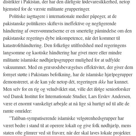
distrikter i Pakistan, der har den dårligste fødevaresikkerhed, netop
hjemsted for de værste militante grupperinger.
Politiske iagttagere i internationale medier påpeger, at de
pakistanske politikeres skiftevis ineffektive og negligerende
håndtering af oversvømmelserne er en smertelig påmindelse om den
pakistanske regerings dybe inkompetence, når det kommer til
katastrofehåndtering. Den folkelige utilfredshed med regeringens
langsomme og kaotiske håndtering har givet mere eller mindre
militante islamiske nødhjælpsgrupper mulighed for at udfylde
vakuummet. Med en græsrodsbevægelses effektivitet, der giver dem
fornyet støtte i Pakistans befolkning, har de islamiske hjælpegrupper
demonstreret, at de kan yde netop dét, regeringen
ikke
har kunnet.
Men selv for en rig og veludviklet stat, ville det ifølge seniorforsker
ved Dansk Institut for Internationale Studier, Lars Erslev Andersen,
være et enormt vanskeligt arbejde at nå lige så hurtigt ud til alle de
ramte områder:
”Taliban-sympatiserende islamiske velgørenhedsgrupper har
været bedre i stand til at operere lokalt og give folk nødhjælp, mens
staten ofte glimrer ved sit fravær, når der skal laves lokale projekter.