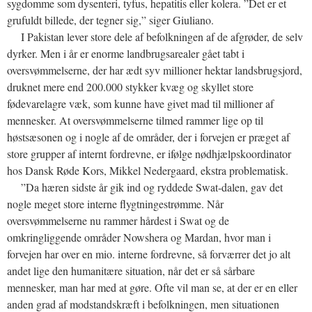
sygdomme som dysenteri, tyfus, hepatitis eller kolera. ”Det er et
grufuldt billede, der tegner sig,” siger Giuliano.
I Pakistan lever store dele af befolkningen af de afgrøder, de selv
dyrker. Men i år er enorme landbrugsarealer gået tabt i
oversvømmelserne, der har ædt syv millioner hektar landsbrugsjord,
druknet mere end 200.000 stykker kvæg og skyllet store
fødevarelagre væk, som kunne have givet mad til millioner af
mennesker. At oversvømmelserne tilmed rammer lige op til
høstsæsonen og i nogle af de områder, der i forvejen er præget af
store grupper af internt fordrevne, er ifølge nødhjælpskoordinator
hos Dansk Røde Kors, Mikkel Nedergaard, ekstra problematisk.
”Da hæren sidste år gik ind og ryddede Swat-dalen, gav det
nogle meget store interne flygtningestrømme. Når
oversvømmelserne nu rammer hårdest i Swat og de
omkringliggende områder Nowshera og Mardan, hvor man i
forvejen har over en mio. interne fordrevne, så forværrer det jo alt
andet lige den humanitære situation, når det er så sårbare
mennesker, man har med at gøre. Ofte vil man se, at der er en eller
anden grad af modstandskræft i befolkningen, men situationen