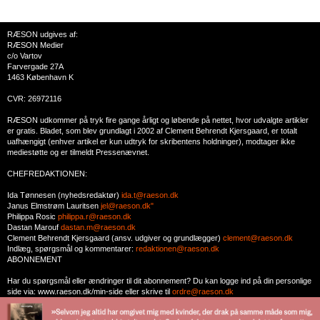
RÆSON udgives af:
RÆSON Medier
c/o Vartov
Farvergade 27A
1463 København K
CVR: 26972116
RÆSON udkommer på tryk fire gange årligt og løbende på nettet, hvor udvalgte artikler
er gratis. Bladet, som blev grundlagt i 2002 af Clement Behrendt Kjersgaard, er totalt
uafhængigt (enhver artikel er kun udtryk for skribentens holdninger), modtager ikke
mediestøtte og er tilmeldt Pressenævnet.
CHEFREDAKTIONEN:
Ida Tønnesen (nyhedsredaktør)
ida.t@raeson.dk
Janus Elmstrøm Lauritsen
jel@raeson.dk"
Philippa Rosic
philippa.r@raeson.dk
Dastan Marouf
dastan.m@raeson.dk
Clement Behrendt Kjersgaard (ansv. udgiver og grundlægger)
clement@raeson.dk
Indlæg, spørgsmål og kommentarer:
redaktionen@raeson.dk
ABONNEMENT
Har du spørgsmål eller ændringer til dit abonnement? Du kan logge ind på din personlige
side via: www.raeson.dk/min-side eller skrive til
ordre@raeson.dk