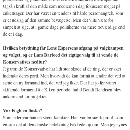
Også i kraft af den måde som medierne i dag fokuserer meget på
enkeltsager. Der har været en tendens til hårde personangreb, som
er et udslag af den samme bevægelse. Men det ville være for
simpelt at sige, at i gamle dage politikerne var mere troværdige end
de er i dag.
Hvilken betydning får Lene Espersens afgang på valgkampen
og valget, og er Lars Barfoed det rigtige valg til at vende de
Konservatives nedtur?
Jeg tror, de Konservative har lidt stor skade af de ting, der er sket
indenfor deres parti. Men hvorvidt de kan formå at ændre det ved at
sætte en ny formand ind, det ved jeg ikke. Der har jo før været
skiftende formænd for K i en periode, indtil Bendt Bendtsen blev
ankermand for projektet.
Var Fogh en fiasko?
Som leder var han en stærk karakter. Han var en stærk profil, som
en stor del af den danske befolkning bakkede op om. Men jeg synes