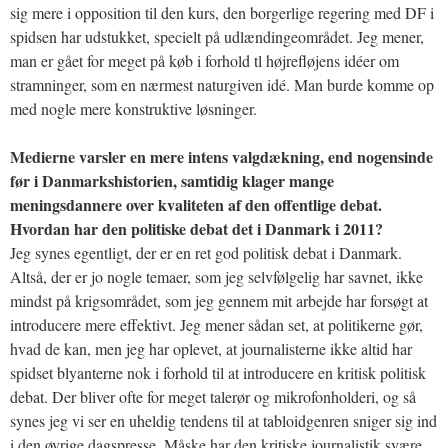
sig mere i opposition til den kurs, den borgerlige regering med DF i
spidsen har udstukket, specielt på udlændingeområdet. Jeg mener,
man er gået for meget på køb i forhold tl højrefløjens idéer om
stramninger, som en nærmest naturgiven idé. Man burde komme op
med nogle mere konstruktive løsninger.
Medierne varsler en mere intens valgdækning, end nogensinde
før i Danmarkshistorien, samtidig klager mange
meningsdannere over kvaliteten af den offentlige debat.
Hvordan har den politiske debat det i Danmark i 2011?
Jeg synes egentligt, der er en ret god politisk debat i Danmark.
Altså, der er jo nogle temaer, som jeg selvfølgelig har savnet, ikke
mindst på krigsområdet, som jeg gennem mit arbejde har forsøgt at
introducere mere effektivt. Jeg mener sådan set, at politikerne gør,
hvad de kan, men jeg har oplevet, at journalisterne ikke altid har
spidset blyanterne nok i forhold til at introducere en kritisk politisk
debat. Der bliver ofte for meget talerør og mikrofonholderi, og så
synes jeg vi ser en uheldig tendens til at tabloidgenren sniger sig ind
i den øvrige dagspresse. Måske har den kritiske journalistik svære