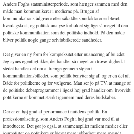
Anders Foghs statsministerperiode, som hænger sammen med den
måde man kommunikerer i medierne på. Brugen af
kommunikationsrådgivere eller såkaldte spindoktorer er blevet
hverdagskost, og politisk analyse forholdet sig lige så meget til den
politiske kommunikation som det politiske indhold. På den måde
bliver politik nogle gange selvfabrikerede sandheder.
Det giver en ny form for kompleksitet eller nuancering af billedet.
Jeg synes egentligt ikke, det handler så meget om troværdighed. I
stedet handler det om at trænge gennem støjen i
kommunikationsbilledet, som politik benytter sig af, og er en del af.
Både for politikerne og for vælgerne. Man ser jo på TV, at mange af
de politiske debatprogrammer i ligeså høj grad handler om, hvorvidt
politikerne er kommet stærkt igennem med deres budskaber.
Der er en høj grad af performance i nutidens politik. En
professionalisering, som Anders Fogh i høj grad var med til at
introducere. Det gør jo også, at sammenspillet mellem medier eller
journalister og politikere er blevet mere udfordret; mere spændt.