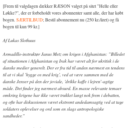
[Frem til valgdagen dækker RÆSON valget på sitet ”Helle eller
Løkke?”, der er forbeholdt vores abonnenter samt alle, der har købt
bogen.
SÆRTILBUD
; Bestil abonnement nu (250 kr./året) og få
bogen til kun 99 kr.]
Af Lukas Slothuus
Armadillo-instruktør Janus Metz om krigen i Afghanistan: ”Billedet
af situationen i Afghanistan og Irak har været alt for ukritisk i de
danske medier generelt. Der er fra tid til anden nærmest en tendens
til at vi skal ’hygge os med krig’, ved at være sammen med de
danske Jenser på den der joviale, ’drikke kaffe i lejren’-agtige
måde. Det finder jeg nærmest absurd. En masse relevante temaer
omkring krigene har ikke været trukket langt nok frem i debatten,
og ofte har diskussionen været ekstremt andedamsagtig ved at tage
soldaters oplevelser og ord som en slags antropologiske
sandheder.”