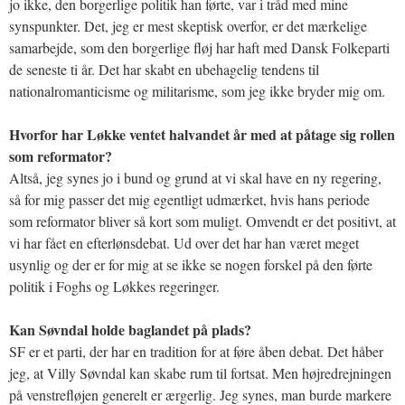
jo ikke, den borgerlige politik han førte, var i tråd med mine
synspunkter. Det, jeg er mest skeptisk overfor, er det mærkelige
samarbejde, som den borgerlige fløj har haft med Dansk Folkeparti
de seneste ti år. Det har skabt en ubehagelig tendens til
nationalromanticisme og militarisme, som jeg ikke bryder mig om.
Hvorfor har Løkke ventet halvandet år med at påtage sig rollen
som reformator?
Altså, jeg synes jo i bund og grund at vi skal have en ny regering,
så for mig passer det mig egentligt udmærket, hvis hans periode
som reformator bliver så kort som muligt. Omvendt er det positivt, at
vi har fået en efterlønsdebat. Ud over det har han været meget
usynlig og der er for mig at se ikke se nogen forskel på den førte
politik i Foghs og Løkkes regeringer.
Kan Søvndal holde baglandet på plads?
SF er et parti, der har en tradition for at føre åben debat. Det håber
jeg, at Villy Søvndal kan skabe rum til fortsat. Men højredrejningen
på venstrefløjen generelt er ærgerlig. Jeg synes, man burde markere