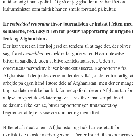
altid er enig i hans politik. Og så er jeg glad for at vi har fået en
kulturminister, som faktisk har en smule forstand på kultur.
Er
(hvor journalisten er indsat i felten med
embedded reporting
soldaterne, red.) skyld i en for positiv rapportering af krigene i
Irak og Afghanistan?
Der har været en i for høj grad en tendens til at tage det, der bliver
sagt fra et
embedded
perspektiv for gode varer. Hvor oplevelse
bliver til sandhed, uden at blive kontekstualiseret. Uden at
oplevelsens perspektiv bliver kontekstualiseret. Rapportering fra
Afghanistan lider jo desværre under det vilkår, at det er for farligt at
arbejde på egen hånd i store dele af Afghanistan, men der er mange
ting, soldaterne ikke har blik for, netop fordi de er i Afghanistan for
at løse en specifik soldateropgave. Hvis ikke man ser på, hvad
soldaterne ikke kan se, bliver rapporteringen unuanceret og
begrænset af lejrens snævre rammer og mentalitet.
Billedet af situationen i Afghanistan og Irak har været alt for
ukritisk i de danske medier generelt. Der er fra tid til anden nærmest