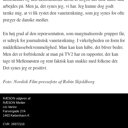
arbejdes på. Men ja, det synes jeg, vi har. Jeg kunne dog godt
tænke mig, at vi fik rystet den vanetænkning, som jeg synes for ofte
præger de danske medier.
En høj grad af den repræsentation, som marginaliserede grupper får,
er udtryk for journalistisk vanetænkning. I virkeligheden en form for
middelklassebekvemmelighed. Man kan kun håbe, det bliver bedre.
Men det er forfriskende at man på TV2 har en rapporter, der kan
tage til Mellemøsten og rent faktisk kan snakke med folkene dér.
Det synes jeg er positivt.
Foto: Nordisk Film-pressefoto af Robin Skjoldborg
RÆSON udgives af:
RÆSON Medier
c/o Vartov
Farvergade 27A
1463 København K
CVR: 26972116