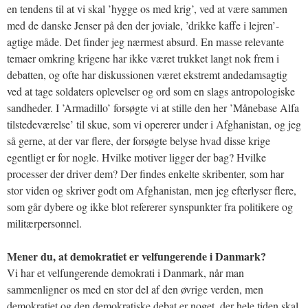
en tendens til at vi skal ’hygge os med krig’, ved at være sammen
med de danske Jenser på den der joviale, ’drikke kaffe i lejren’-
agtige måde. Det finder jeg nærmest absurd. En masse relevante
temaer omkring krigene har ikke været trukket langt nok frem i
debatten, og ofte har diskussionen været ekstremt andedamsagtig
ved at tage soldaters oplevelser og ord som en slags antropologiske
sandheder. I ’Armadillo’ forsøgte vi at stille den her ’Månebase Alfa
tilstedeværelse’ til skue, som vi opererer under i Afghanistan, og jeg
så gerne, at der var flere, der forsøgte belyse hvad disse krige
egentligt er for nogle. Hvilke motiver ligger der bag? Hvilke
processer der driver dem? Der findes enkelte skribenter, som har
stor viden og skriver godt om Afghanistan, men jeg efterlyser flere,
som går dybere og ikke blot refererer synspunkter fra politikere og
militærpersonnel.
Mener du, at demokratiet er velfungerende i Danmark?
Vi har et velfungerende demokrati i Danmark, når man
sammenligner os med en stor del af den øvrige verden, men
demokratiet og den demokratiske debat er noget, der hele tiden skal