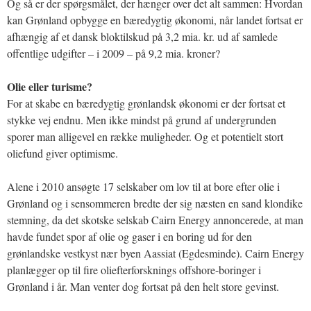
Og så er der spørgsmålet, der hænger over det alt sammen: Hvordan
kan Grønland opbygge en bæredygtig økonomi, når landet fortsat er
afhængig af et dansk bloktilskud på 3,2 mia. kr. ud af samlede
offentlige udgifter – i 2009 – på 9,2 mia. kroner?
Olie eller turisme?
For at skabe en bæredygtig grønlandsk økonomi er der fortsat et
stykke vej endnu. Men ikke mindst på grund af undergrunden
sporer man alligevel en række muligheder. Og et potentielt stort
oliefund giver optimisme.
Alene i 2010 ansøgte 17 selskaber om lov til at bore efter olie i
Grønland og i sensommeren bredte der sig næsten en sand klondike
stemning, da det skotske selskab Cairn Energy annoncerede, at man
havde fundet spor af olie og gaser i en boring ud for den
grønlandske vestkyst nær byen Aassiat (Egdesminde). Cairn Energy
planlægger op til fire oliefterforsknings offshore-boringer i
Grønland i år. Man venter dog fortsat på den helt store gevinst.