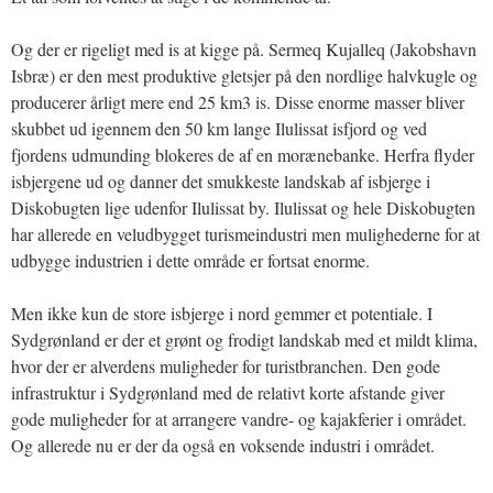
Og der er rigeligt med is at kigge på. Sermeq Kujalleq (Jakobshavn
Isbræ) er den mest produktive gletsjer på den nordlige halvkugle og
producerer årligt mere end 25 km3 is. Disse enorme masser bliver
skubbet ud igennem den 50 km lange Ilulissat isfjord og ved
fjordens udmunding blokeres de af en morænebanke. Herfra flyder
isbjergene ud og danner det smukkeste landskab af isbjerge i
Diskobugten lige udenfor Ilulissat by. Ilulissat og hele Diskobugten
har allerede en veludbygget turismeindustri men mulighederne for at
udbygge industrien i dette område er fortsat enorme.
Men ikke kun de store isbjerge i nord gemmer et potentiale. I
Sydgrønland er der et grønt og frodigt landskab med et mildt klima,
hvor der er alverdens muligheder for turistbranchen. Den gode
infrastruktur i Sydgrønland med de relativt korte afstande giver
gode muligheder for at arrangere vandre- og kajakferier i området.
Og allerede nu er der da også en voksende industri i området.