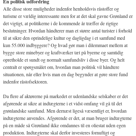
En politisk udfordring
Alle disse store muligheder indenfor henholdsvis råstoffer og
turisme er vældig interessante men for at det skal gavne Grønland er
det vigtigt, at politikerne i de kommende år træffer de rigtige
beslutninger. Hvordan håndterer man et større antal turister i forhold
til at sikre den oprindelige kultur og dagligdag i et samfund med
kun 55.000 indbyggere? Og hvad gør man i dilemmaet mellem at
bygge store minebyer og kraftværker tæt på byerne og samtidig
opretholde et sundt og normalt samfundsliv i disse byer. Og helt
centralt er spørgsmålet om, hvordan man politisk vil håndtere
situationen, når eller hvis man en dag begynder at gøre store fund
indenfor råstofsektoren.
Da flere af aktørerne på markedet er udenlandske selskaber er det
afgørende at sikre at indtægterne i et vidst omfang vil gå til det
grønlandske samfund. Men dernæst ligeså væsentligt er, hvordan
indtægterne anvendes. Afgørende er det, at man bruger indtægterne
på en måde så Grønland ikke omdannes til en oliestat uden egen
produktion. Indtægterne skal derfor investeres fornuftigt og