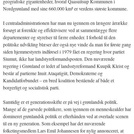
geografiske gigantenheder, hvoraf Qaasuitsup Kommunen i
Nordgrønland med sine 660.000 km² er verdens største kommune.
I centraladministrationen har man nu igennem en længere årrække
forsøgt at forenkle og effektivisere ved at sammenlægge flere
departementer og styrelser til færre enheder. I forhold til den
politiske udvikling blæser der også nye vinde da man for første gang
siden hjemmestyrets indførsel i 1979 fået en regering hvor partiet
Siumut, ikke har landstyreformandsposten. Den nuværende
regering i Grønland er ledet af landsstyreformand Kuupik Kleist og
består af partierne Inuit Ataqatigiit, Demokraterne og
Kandidatforbundet – en bred koalition bestående af både et
borgerligt og socialistisk parti.
Samtidig er et generationsskifte er på vej i grønlandsk politik.
Mange af de garvede politikere, som igennem en menneskealder har
domineret grønlandsk politik er efterhånden ved at overlade scenen
til en ny generation. Som eksempel har det nuværende
folketingsmedlem Lars Emil Johannesen for nylig annonceret, at