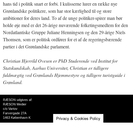
hans tid i politik snart er forbi. I kulisserne lurer en række nye
Grønlandske politikere, som har stor kærlighed til og store
ambitioner for deres land. To af de unge politiker-spirer man bør
holde øje med er det 26-årige nuværende folketingsmedlem for den
Nordatlantiske Gruppe Juliane Henningsen og den 29-årige Niels
Thomsen, som er politisk ordfører for et af de regeringsbærende
partier i det Grønlandske parlament.
Christian Hjerrild Ovesen er PhD Studerende ved Institut for
Statskundskab, Aarhus Universitet, Christian er tidligere
fuldmægtig ved Grønlands Hjemmestyre og tidligere turistguide i
Grønland.
RÆSON udgives af:
RÆSON Medier
c/o Vartov
Farvergade 27A
Privacy & Cookies Policy
1463 København K
CVR: 26972116