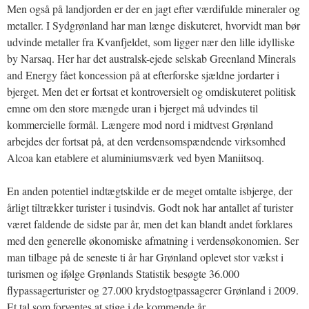
Men også på landjorden er der en jagt efter værdifulde mineraler og
metaller. I Sydgrønland har man længe diskuteret, hvorvidt man bør
udvinde metaller fra Kvanfjeldet, som ligger nær den lille idylliske
by Narsaq. Her har det australsk-ejede selskab Greenland Minerals
and Energy fået koncession på at efterforske sjældne jordarter i
bjerget. Men det er fortsat et kontroversielt og omdiskuteret politisk
emne om den store mængde uran i bjerget må udvindes til
kommercielle formål. Længere mod nord i midtvest Grønland
arbejdes der fortsat på, at den verdensomspændende virksomhed
Alcoa kan etablere et aluminiumsværk ved byen Maniitsoq.
En anden potentiel indtægtskilde er de meget omtalte isbjerge, der
årligt tiltrækker turister i tusindvis. Godt nok har antallet af turister
været faldende de sidste par år, men det kan blandt andet forklares
med den generelle økonomiske afmatning i verdensøkonomien. Ser
man tilbage på de seneste ti år har Grønland oplevet stor vækst i
turismen og ifølge Grønlands Statistik besøgte 36.000
flypassagerturister og 27.000 krydstogtpassagerer Grønland i 2009.
Et tal som forventes at stige i de kommende år.