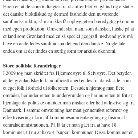
Faren er, at de store indtægter fra råstoffer blot vil gå ind og erstatte
det danske bloktilskud og dermed fastholde den nuværende
samfundsstruktur, så man ikke får opbygget en bæredygtig økonomi
med egen produktion. Omvendt skal man, som dansker, huske på at
et land som Grønland med en så speciel geografi, nødvendigvis må
have en anderledes samfundsmodel end den danske. Nogle taler
endda om at der findes en særlig form for arktisk økonomi.
Store politiske forandringer
I 2009 tog man skridtet fra Hjemmestyre til Selvstyre. Det betyder,
at det grønlandske folk nu officielt anerkendes fra dansk side, som
et eget folk i forhold til folkeretten. Desuden hjemtog man flere
områder, herunder retten til undergrunden og har nu retten til frit at
hjemtage de politiske områder man ønsker eller helt at løsrive sig fra
Danmark. I samme omvæltning har man gennemført reformer og
effektivisering i form af kommunesammenlægning og fusion af
centraladministrationen. På få år er man gået fra at have 18
kommuner, til nu at have 4 ”super” kommuner. Disse kommuner er