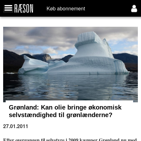
Køb abonnement
Grønland:
Kan olie bringe økonomisk
selvstændighed til grønlænderne?
27.01.2011
Efter overgangen til selvstyre i 2009 kæmper Grønland nu med