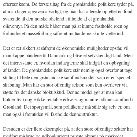
eftertænksom. De første tiltag fra de grønlandske politikere tyder på,
at man tager opgaven alvorligt, og man har allerede oprettet en fond
svarende til den norske oliefond i tilfælde af et grønlandsk
olieventyr. På den måde håber man på at kunne fastholde roen og
forhindre et masseforbrug såfremt milliarderne skulle vælte ind.
Det er ret sikkert at såfremt de økonomiske muligheder opstår, vil
man kappe båndene til Danmark og blive et selvstændigt land. Men
det interessante er, hvordan indtægterne skal indgå i en opbygning
af landet. De grønlandske politikere står nemlig også overfor at tage
stilling til hele den grønlandske samfundsmodel, som er en speciel
skabning. Man har en stor offentlig sektor, som kun overlever via
støtte fra det danske bloktilskud. Denne model gør at man kan
holder liv i nogle ikke rentable erhverv og mindre udkantssamfund i
Grønland. Det spørgsmål, som politikerne må stille sig selv er, om
man også i fremtiden vil fastholde denne struktur.
Desuden er der flere eksempler på, at den store offentlige sektor har
medført misbrug og udkonkurreret private aktører på markedet.