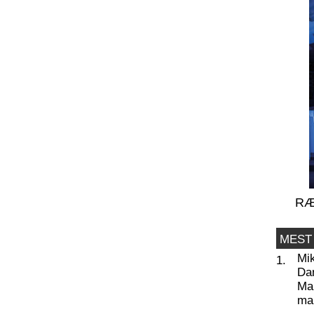
RÆ
MEST
Mi
1.
Da
Man
ma