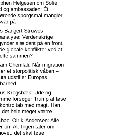
ephen Helgesen om Sofie
d og ambassaden: Ét
gørende spørgsmål mangler
svar på
rs Bangert Struwes
eanalyse: Verdenskrige
ynder sjældent på én front.
de globale konflikter ved at
elte sammen?
am Chemlali: Når migration
ver et storpolitisk våben –
ta udstiller Europas
rbarhed
aus Krogsbæk: Ude og
emme forsøger Trump at løse
 kontroltab med magt. Han
 det hele meget værre
hael Olrik-Andersen: Alle
er om AI. Ingen taler om
ovet, det skal løse