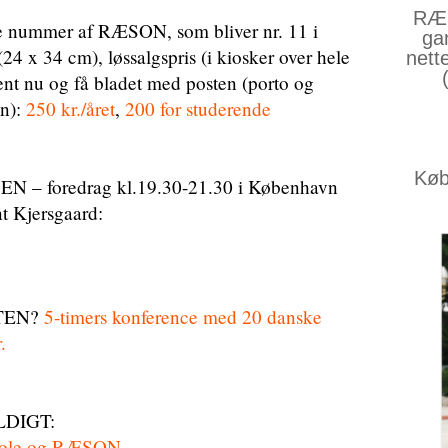
RÆS
e nummer af RÆSON, som bliver nr. 11 i
ga
24 x 34 cm), løssalgspris (i kiosker over hele
nett
nt nu og få bladet med posten (porto og
en):
250 kr./året
,
200 for studerende
Køb 
– foredrag kl.19.30-21.30 i København
 Kjersgaard:
TEN?
5-timers konference med 20 danske
.
LDIGT:
kole og RÆSON