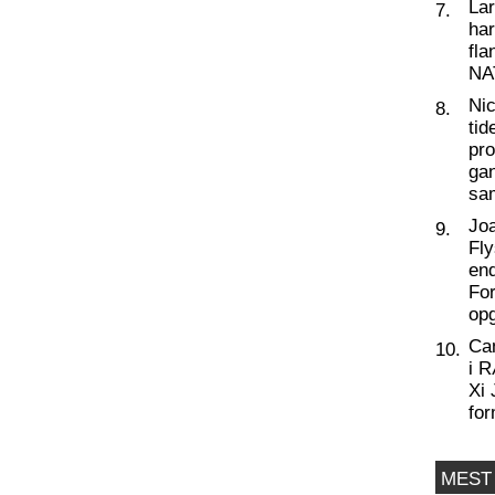
La
7.
har
fl
NA
Nic
8.
tid
pro
ga
sa
Joa
9.
Fly
end
For
op
Ca
10.
i 
Xi 
for
MEST