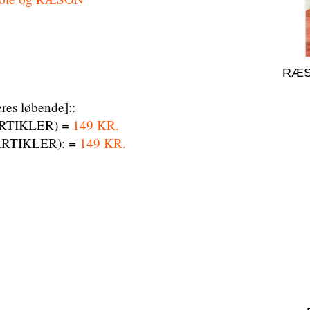
RÆS
s løbende]::
ARTIKLER) =
149 KR.
ARTIKLER): =
149 KR.