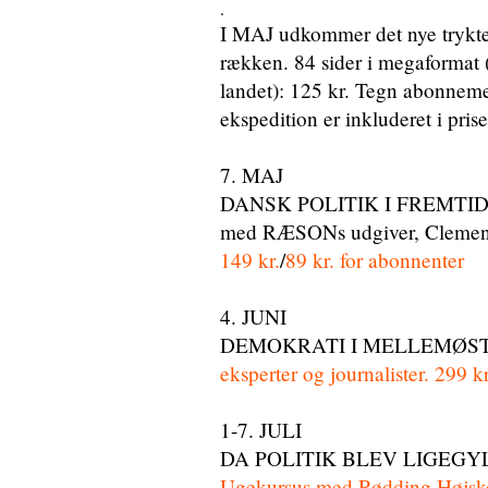
.
I MAJ udkommer det nye trykt
rækken. 84 sider i megaformat (
landet): 125 kr. Tegn abonneme
ekspedition er inkluderet i pris
7. MAJ
DANSK POLITIK I FREMTIDEN 
med RÆSONs udgiver, Clement
149 kr.
/
89 kr. for abonnenter
4. JUNI
DEMOKRATI I MELLEMØS
eksperter og journalister. 299 kr
1-7. JULI
DA POLITIK BLEV LIGEGY
Ugekursus med Rødding Højs