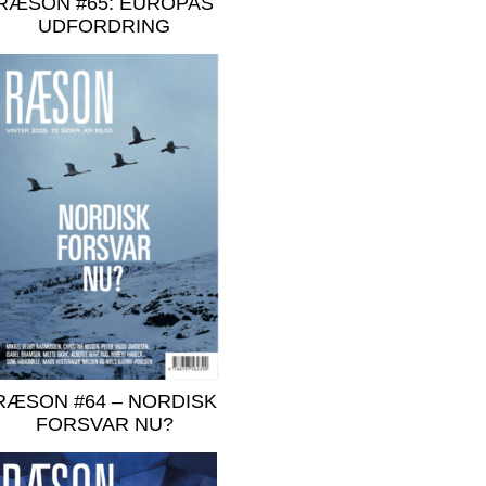
RÆSON #65: EUROPAS
UDFORDRING
RÆSON #64 – NORDISK
FORSVAR NU?