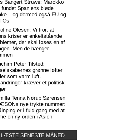
rs Bangert Struwe: Marokko
 fundet Spaniens bløde
anke – og dermed også EU og
TOs
oline Olesen: Vi tror, at
ens kriser er enkeltstående
blemer, der skal løses én af
ngen. Men de hænger
mmen
chim Peter Tilsted:
selskabernes grønne løfter
er som varm luft.
andringer kræver et politisk
gør
milla Tenna Nørup Sørensen
RÆSONs nye trykte nummer:
Jinping er i fuld gang med at
me en ny orden i Asien
 LÆSTE SENESTE MÅNED