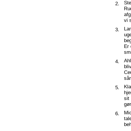
St
2.
Ru
af
vi 
La
3.
ug
beg
Er 
sm
Ahl
4.
bli
Ceu
så
Kl
5.
hj
sit
gør
Mic
6.
tal
beh