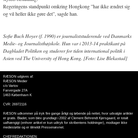
Regeringens standpunkt omkring Hongkong ”har ikke ændret sig
og vil heller ikke gøre det”, sagde han.
Sofie Buch Hoyer (f. 1990) er journaliststuderende ved Danmarks
Medie- og Journalisthøjskole. Hun var i 2013-14 praktikant på
Dagbladet Politiken og studerer for tiden international politik i
Asien ved The University of Hong Kong. [Foto: Lise Blekastad]
RÆSON udgives af:
RÆSON Medier
c/o Vartov
Farvergade 27A
1463 København K
CVR: 26972116
RÆSON udkommer på tryk fire gange årligt og løbende på nettet, hvor udvalgte artikler
er gratis. Bladet, som blev grundlagt i 2002 af Clement Behrendt Kjersgaard, er totalt
uafhængigt (enhver artikel er kun udtryk for skribentens holdninger), modtager ikke
mediestøtte og er tilmeldt Pressenævnet.
CHEFREDAKTIONEN: