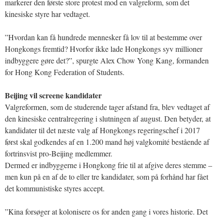
markerer den første store protest mod en valgreform, som det
kinesiske styre har vedtaget.
”Hvordan kan få hundrede mennesker få lov til at bestemme over
Hongkongs fremtid? Hvorfor ikke lade Hongkongs syv millioner
indbyggere gøre det?”, spurgte Alex Chow Yong Kang, formanden
for Hong Kong Federation of Students.
Beijing vil screene kandidater
Valgreformen, som de studerende tager afstand fra, blev vedtaget af
den kinesiske centralregering i slutningen af august. Den betyder, at
kandidater til det næste valg af Hongkongs regeringschef i 2017
først skal godkendes af en 1.200 mand høj valgkomité bestående af
fortrinsvist pro-Beijing medlemmer.
Dermed er indbyggerne i Hongkong frie til at afgive deres stemme –
men kun på en af de to eller tre kandidater, som på forhånd har fået
det kommunistiske styres accept.
”Kina forsøger at kolonisere os for anden gang i vores historie. Det