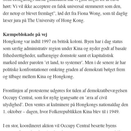
hørt: Vi vil ikke acceptere en falsk universal stemmeret som den,
der netop er blevet fremlagt”, lød det fra Fiona Wong, som til daglig
læser jura på The University of Hong Kong.
Kæmpeblokade på vej
Hongkong var indtil 1997 en britisk koloni. Byen har i dag status
som særlig administrativ region under Kina og nyder godt af basale
frihedsrettigheder, uafhængige domstole samt et kapitalistisk
marked under parolen ’et land, to systemer’. Men i de senere år har
politiske konfrontationer omkring graden af demokrati bølget frem
og tilbage mellem Kina og Hongkong.
Frontlinjen af protesterne udgøres for tiden af demokratibevægelsen
Occupy Central, som for nylig igangsatte en ’æra af civil
ulydighed’. Den ventes at kulminere på Hongkongs nationaldag den
1. oktober – dagen, hvor Folkerepublikken Kina blev til i 1949.
I en stor, koordineret aktion vil Occupy Central besætte byens