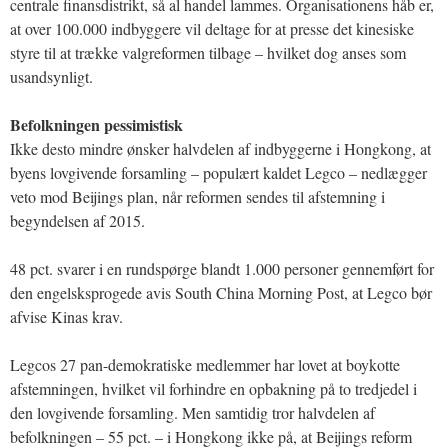
centrale finansdistrikt, så al handel lammes. Organisationens håb er,
at over 100.000 indbyggere vil deltage for at presse det kinesiske
styre til at trække valgreformen tilbage – hvilket dog anses som
usandsynligt.
Befolkningen pessimistisk
Ikke desto mindre ønsker halvdelen af indbyggerne i Hongkong, at
byens lovgivende forsamling – populært kaldet Legco – nedlægger
veto mod Beijings plan, når reformen sendes til afstemning i
begyndelsen af 2015.
48 pct. svarer i en rundspørge blandt 1.000 personer gennemført for
den engelsksprogede avis South China Morning Post, at Legco bør
afvise Kinas krav.
Legcos 27 pan-demokratiske medlemmer har lovet at boykotte
afstemningen, hvilket vil forhindre en opbakning på to tredjedel i
den lovgivende forsamling. Men samtidig tror halvdelen af
befolkningen – 55 pct. – i Hongkong ikke på, at Beijings reform