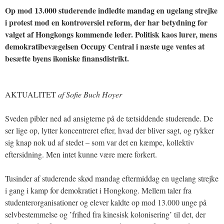
Op mod 13.000 studerende indledte mandag en ugelang strejke
i protest mod en kontroversiel reform, der har betydning for
valget af Hongkongs kommende leder. Politisk kaos lurer, mens
demokratibevægelsen Occupy Central i næste uge ventes at
besætte byens ikoniske finansdistrikt.
AKTUALITET
af Sofie Buch Hoyer
Sveden pibler ned ad ansigterne på de tætsiddende studerende. De
ser lige op, lytter koncentreret efter, hvad der bliver sagt, og rykker
sig knap nok ud af stedet – som var det en kæmpe, kollektiv
eftersidning. Men intet kunne være mere forkert.
Tusinder af studerende skød mandag eftermiddag en ugelang strejke
i gang i kamp for demokratiet i Hongkong. Mellem taler fra
studenterorganisationer og elever kaldte op mod 13.000 unge på
selvbestemmelse og ’frihed fra kinesisk kolonisering’ til det, der