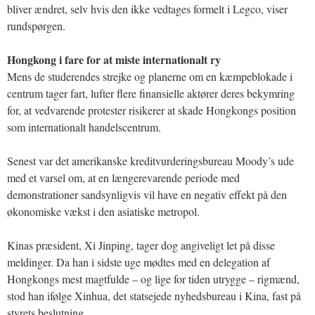
bliver ændret, selv hvis den ikke vedtages formelt i Legco, viser
rundspørgen.
Hongkong i fare for at miste internationalt ry
Mens de studerendes strejke og planerne om en kæmpeblokade i
centrum tager fart, lufter flere finansielle aktører deres bekymring
for, at vedvarende protester risikerer at skade Hongkongs position
som internationalt handelscentrum.
Senest var det amerikanske kreditvurderingsbureau Moody’s ude
med et varsel om, at en længerevarende periode med
demonstrationer sandsynligvis vil have en negativ effekt på den
økonomiske vækst i den asiatiske metropol.
Kinas præsident, Xi Jinping, tager dog angiveligt let på disse
meldinger. Da han i sidste uge mødtes med en delegation af
Hongkongs mest magtfulde – og lige for tiden utrygge – rigmænd,
stod han ifølge Xinhua, det statsejede nyhedsbureau i Kina, fast på
styrets beslutning.