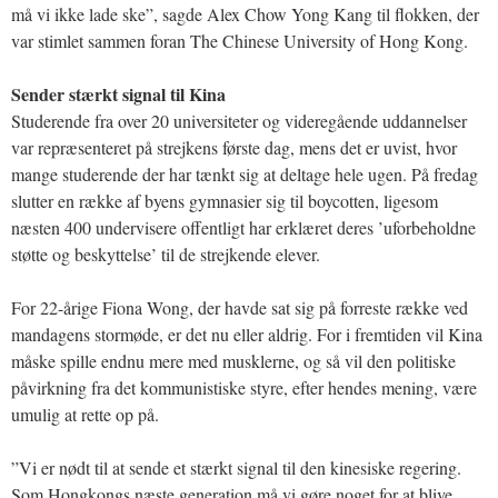
må vi ikke lade ske”, sagde Alex Chow Yong Kang til flokken, der
var stimlet sammen foran The Chinese University of Hong Kong.
Sender stærkt signal til Kina
Studerende fra over 20 universiteter og videregående uddannelser
var repræsenteret på strejkens første dag, mens det er uvist, hvor
mange studerende der har tænkt sig at deltage hele ugen. På fredag
slutter en række af byens gymnasier sig til boycotten, ligesom
næsten 400 undervisere offentligt har erklæret deres ’uforbeholdne
støtte og beskyttelse’ til de strejkende elever.
For 22-årige Fiona Wong, der havde sat sig på forreste række ved
mandagens stormøde, er det nu eller aldrig. For i fremtiden vil Kina
måske spille endnu mere med musklerne, og så vil den politiske
påvirkning fra det kommunistiske styre, efter hendes mening, være
umulig at rette op på.
”Vi er nødt til at sende et stærkt signal til den kinesiske regering.
Som Hongkongs næste generation må vi gøre noget for at blive