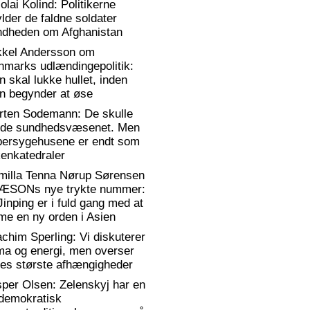
olai Kolind: Politikerne
lder de faldne soldater
ndheden om Afghanistan
kkel Andersson om
nmarks udlændingepolitik:
 skal lukke hullet, inden
n begynder at øse
rten Sodemann: De skulle
dde sundhedsvæsenet. Men
persygehusene er endt som
enkatedraler
milla Tenna Nørup Sørensen
RÆSONs nye trykte nummer:
Jinping er i fuld gang med at
me en ny orden i Asien
chim Sperling: Vi diskuterer
ma og energi, men overser
es største afhængigheder
per Olsen: Zelenskyj har en
)demokratisk