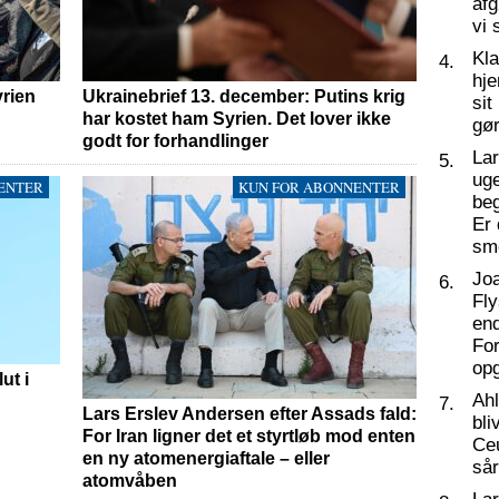
af
vi 
Kl
4.
hj
yrien
Ukrainebrief 13. december: Putins krig
sit
har kostet ham Syrien. Det lover ikke
gør
godt for forhandlinger
La
5.
ug
ENTER
KUN FOR ABONNENTER
beg
Er 
sm
Joa
6.
Fly
end
For
op
ut i
Ahl
7.
Lars Erslev Andersen efter Assads fald:
bli
For Iran ligner det et styrtløb mod enten
Ceu
en ny atomenergiaftale – eller
så
atomvåben