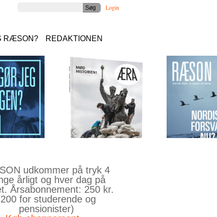
Login
S RÆSON?
REDAKTIONEN
ON udkommer på tryk 4
nge årligt og hver dag på
et. Årsabonnement: 250 kr.
(200 for studerende og
pensionister)