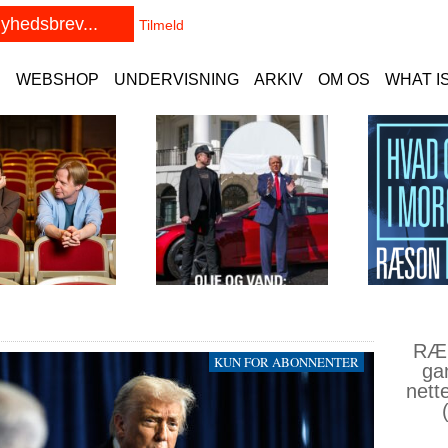
E
WEBSHOP
UNDERVISNING
ARKIV
OM OS
WHAT I
RÆS
KUN FOR ABONNENTER
ga
nett