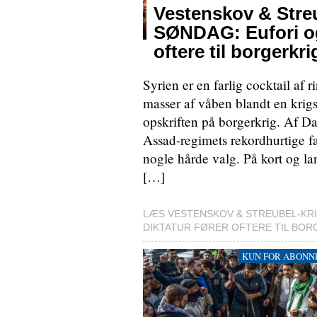
Vestenskov & Stre
SØNDAG: Eufori og 
oftere til borgerkri
Syrien er en farlig cocktail af
masser af våben blandt en krig
opskriften på borgerkrig. Af D
Assad-regimets rekordhurtige fal
nogle hårde valg. På kort og lang
[…]
LÆS VESTENSKOV & STREUBEL-KR
DIKTATUR FØRER OFTERE TIL BORG
KUN FOR ABONN