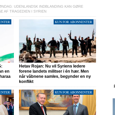
ØNDAG: UDENLANDSK INDBLANDING KAN GØRE
E AF TRAGEDIEN I SYRIEN
ENTER
KUN FOR ABONNENTER
G:
Hetav Rojan: Nu vil Syriens ledere
an en
forene landets militser i én hær. Men
Sharaa
når våbnene samles, begynder en ny
konflikt
ENTER
KUN FOR ABONNENTER