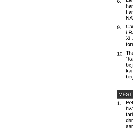
La
8.
har
fl
NA
Ca
9.
i 
Xi 
for
Th
10.
”Ka
bøj
kam
be
MEST
Pet
1.
hva
far
dan
sam