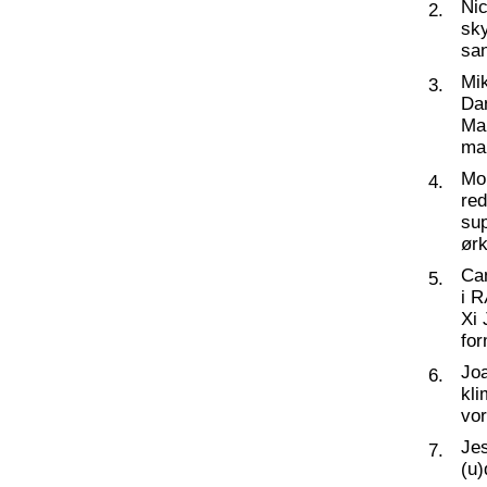
Nic
2.
sky
sa
Mi
3.
Da
Man
ma
Mo
4.
re
su
ørk
Ca
5.
i 
Xi 
for
Joa
6.
kli
vor
Jes
7.
(u