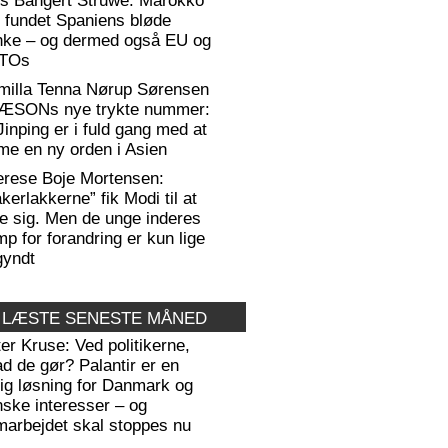
rs Bangert Struwe: Marokko
 fundet Spaniens bløde
anke – og dermed også EU og
TOs
milla Tenna Nørup Sørensen
RÆSONs nye trykte nummer:
Jinping er i fuld gang med at
me en ny orden i Asien
erese Boje Mortensen:
kerlakkerne” fik Modi til at
e sig. Men de unge inderes
p for forandring er kun lige
gyndt
 LÆSTE SENESTE MÅNED
er Kruse: Ved politikerne,
d de gør? Palantir er en
lig løsning for Danmark og
ske interesser – og
arbejdet skal stoppes nu