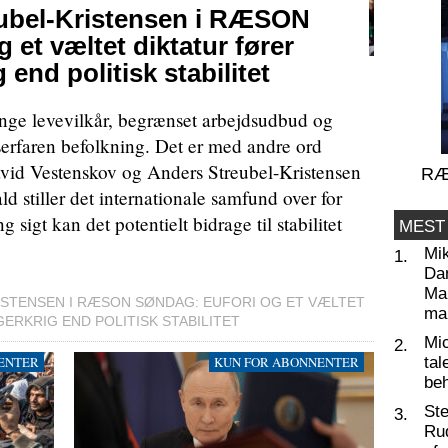
ubel-Kristensen i RÆSON
et væltet diktatur fører
g end politisk stabilitet
 ringe levevilkår, begrænset arbejdsudbud og
serfaren befolkning. Det er med andre ord
avid Vestenskov og Anders Streubel-Kristensen
RÆ
d stiller det internationale samfund over for
 sigt kan det potentielt bidrage til stabilitet
MEST
Mi
1.
Da
Man
ISTENSEN I RÆSON SØNDAG: EUFORI OG ET VÆLTET
ma
ERKRIG END POLITISK STABILITET
Mic
2.
ENTER
KUN FOR ABONNENTER
tal
beh
St
3.
Ru