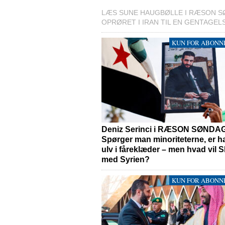
LÆS SUNE HAUGBØLLE I RÆSON S
OPRØRET I IRAN TIL EN GENTAGELS
KUN FOR ABONN
Deniz Serinci i RÆSON SØNDA
Spørger man minoriteterne, er h
ulv i fåreklæder – men hvad vil 
med Syrien?
KUN FOR ABONN