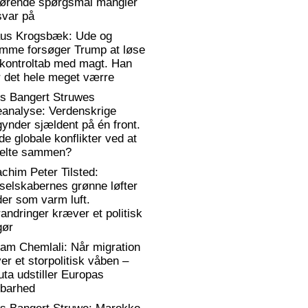
gørende spørgsmål mangler
svar på
aus Krogsbæk: Ude og
emme forsøger Trump at løse
 kontroltab med magt. Han
 det hele meget værre
rs Bangert Struwes
eanalyse: Verdenskrige
ynder sjældent på én front.
de globale konflikter ved at
elte sammen?
chim Peter Tilsted:
selskabernes grønne løfter
er som varm luft.
andringer kræver et politisk
gør
am Chemlali: Når migration
ver et storpolitisk våben –
ta udstiller Europas
rbarhed