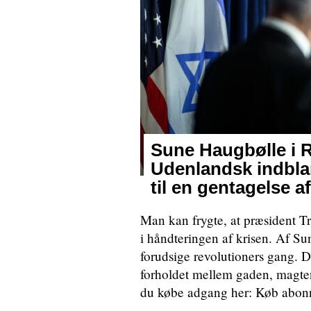
Sune Haugbølle 
Udenlandsk indblan
til en gentagelse a
Man kan frygte, at præsident T
i håndteringen af krisen. Af S
forudsige revolutioners gang. De
forholdet mellem gaden, magten
du købe adgang her: Køb abo