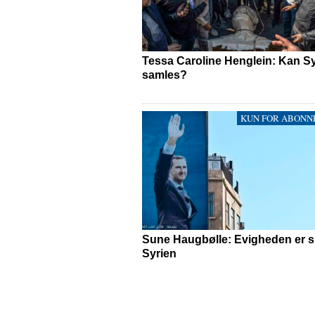
Tessa Caroline Henglein: Kan S
samles?
KUN FOR ABONN
Sune Haugbølle: Evigheden er sl
Syrien