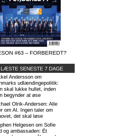
SON #63 – FORBEREDT?
 LÆSTE SENESTE 7 DAGE
kkel Andersson om
nmarks udlændingepolitik:
 skal lukke hullet, inden
n begynder at øse
hael Olrik-Andersen: Alle
er om AI. Ingen taler om
ovet, det skal løse
ephen Helgesen om Sofie
d og ambassaden: Ét