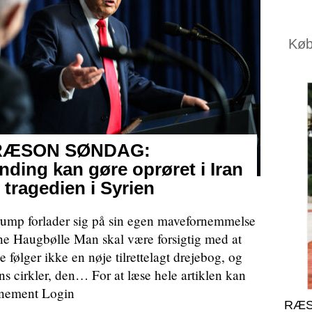
Køb 
i RÆSON SØNDAG:
ding kan gøre oprøret i Iran
f tragedien i Syrien
rump forlader sig på sin egen mavefornemmelse
une Haugbølle Man skal være forsigtig med at
 følger ikke en nøje tilrettelagt drejebog, og
s cirkler, den… For at læse hele artiklen kan
nnement Login
RÆS