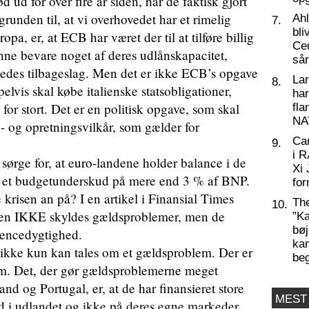
 ud for over fire år siden, har de faktisk gjort
grunden til, at vi overhovedet har et rimelig
Ahl
7.
bli
a, er, at ECB har været der til at tilføre billig
Ceu
unne bevare noget af deres udlånskapacitet,
så
erledes tilbageslag. Men det er ikke ECB’s opgave
La
8.
pelvis skal købe italienske statsobligationer,
har
 for stort. Det er en politisk opgave, som skal
fl
NA
 og opretningsvilkår, som gælder for
Ca
9.
i 
 sørge for, at euro-landene holder balance i de
Xi 
år et budgetunderskud på mere end 3 % af BNP.
for
 krisen an på? I en artikel i Finansial Times
Th
10.
sen IKKE skyldes gældsproblemer, men de
”Ka
bøj
rencedygtighed.
kam
er ikke kun kan tales om et gældsproblem. Der er
be
em. Det, der gør gældsproblemerne meget
nd og Portugal, er, at de har finansieret store
MEST
ud i udlandet og ikke på deres egne markeder.