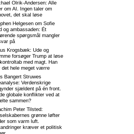
hael Olrik-Andersen: Alle
er om AI. Ingen taler om
ovet, det skal løse
ephen Helgesen om Sofie
d og ambassaden: Ét
gørende spørgsmål mangler
svar på
aus Krogsbæk: Ude og
emme forsøger Trump at løse
 kontroltab med magt. Han
 det hele meget værre
rs Bangert Struwes
eanalyse: Verdenskrige
ynder sjældent på én front.
de globale konflikter ved at
elte sammen?
chim Peter Tilsted:
selskabernes grønne løfter
er som varm luft.
andringer kræver et politisk
gør