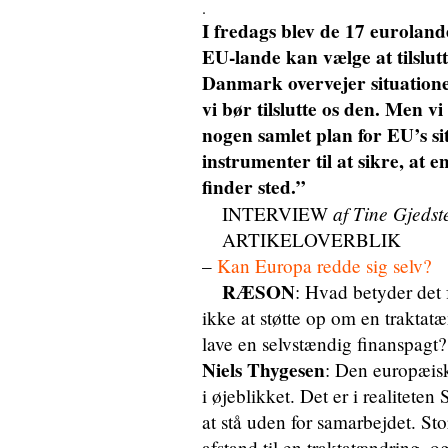
.
I fredags blev de 17 euroland
EU-lande kan vælge at tilslutt
Danmark overvejer situation
vi bør tilslutte os den. Men vi
nogen samlet plan for EU’s s
instrumenter til at sikre, at
finder sted.”
af Tine Gjedst
INTERVIEW
ARTIKELOVERBLIK
–
Kan Europa redde sig selv?
RÆSON
: Hvad betyder det 
ikke at støtte op om en traktat
lave en selvstændig finanspagt?
Niels Thygesen
: Den europæiske
i øjeblikket. Det er i realitete
at stå uden for samarbejdet. St
afstand til en traktatændring, o