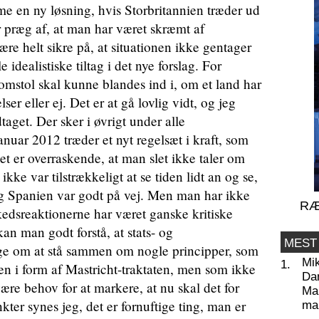
e en ny løsning, hvis Storbritannien træder ud
r præg af, at man har været skræmt af
re helt sikre på, at situationen ikke gentager
 idealistiske tiltag i det nye forslag. For
stol skal kunne blandes ind i, om et land har
er eller ej. Det er at gå lovlig vidt, og jeg
dtaget. Der sker i øvrigt under alle
anuar 2012 træder et nyt regelsæt i kraft, som
et er overraskende, at man slet ikke taler om
ke var tilstrækkeligt at se tiden lidt an og se,
og Spanien var godt på vej. Men man har ikke
RÆ
kedsreaktionerne har været ganske kritiske
an man godt forstå, at stats- og
MEST
ige om at stå sammen om nogle principper, som
Mi
1.
den i form af Mastricht-traktaten, men som ikke
Da
være behov for at markere, at nu skal det for
Man
ter synes jeg, det er fornuftige ting, man er
ma