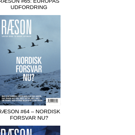
RÆSON #65: EUROPAS
UDFORDRING
RÆSON #64 – NORDISK
FORSVAR NU?