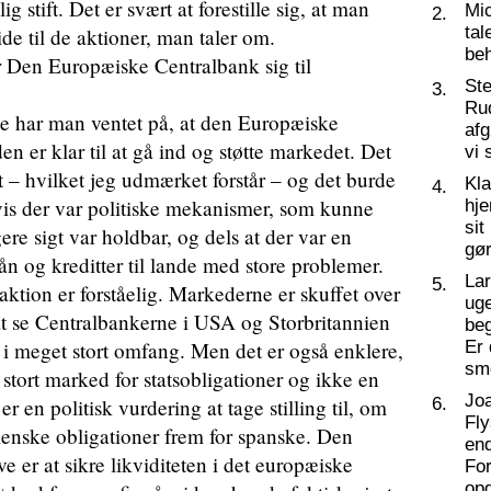
g stift. Det er svært at forestille sig, at man
Mic
2.
tal
de til de aktioner, man taler om.
beh
r Den Europæiske Centralbank sig til
St
3.
Ru
de har man ventet på, at den Europæiske
af
en er klar til at gå ind og støtte markedet. Det
vi 
t – hvilket jeg udmærket forstår – og det burde
Kl
4.
vis der var politiske mekanismer, som kunne
hj
sit
gere sigt var holdbar, og dels at der var en
gør
ån og kreditter til lande med store problemer.
La
5.
aktion er forståelig. Markederne er skuffet over
ug
l at se Centralbankerne i USA og Storbritannien
beg
 i meget stort omfang. Men det er også enklere,
Er 
sm
et stort marked for statsobligationer og ikke en
Joa
r en politisk vurdering at tage stilling til, om
6.
Fly
ienske obligationer frem for spanske. Den
end
er at sikre likviditeten i det europæiske
For
op