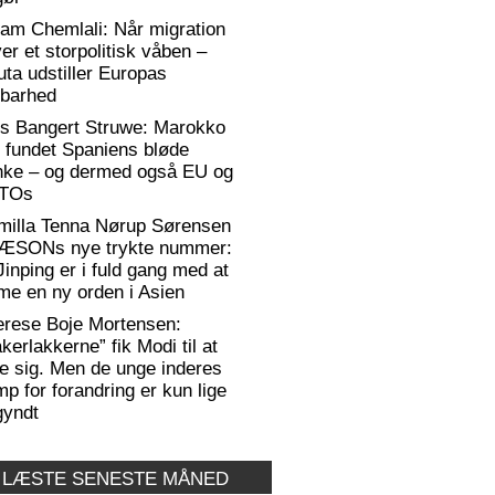
am Chemlali: Når migration
ver et storpolitisk våben –
ta udstiller Europas
rbarhed
rs Bangert Struwe: Marokko
 fundet Spaniens bløde
anke – og dermed også EU og
TOs
milla Tenna Nørup Sørensen
RÆSONs nye trykte nummer:
Jinping er i fuld gang med at
me en ny orden i Asien
erese Boje Mortensen:
kerlakkerne” fik Modi til at
e sig. Men de unge inderes
p for forandring er kun lige
gyndt
 LÆSTE SENESTE MÅNED