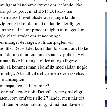
t muligt at håndhæve kravet om, at lande ikke
sen på tre procent af BNP. Det krav har
stematisk blevet tilsidesat i mange lande
følgelig ikke sådan, at de lande, der ligger
komme ned på tre procent i løbet af meget kort
gle klare aftaler om at nedbringe
r mange, der siger, at finanspagten vil
politik. Det vil det kun i den forstand, at vi ikke
t råderum til at føre en ekspansiv politik. Hvis
vor man ikke har noget råderum og alligevel
litik, så kommer man i konflikt med sådan nogle
rimeligt. Alt i alt vil det være en overraskelse,
 finanspagten.
inanspagtens udformning?
 er omfattende nok. Det ville være ønskeligt,
ten, som omfatter alle 27 lande, men når det
 af den britiske holdning, så må man lave en