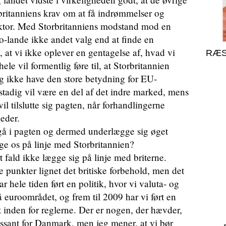
rbritanniens krav om at få indrømmelser og
 sektor. Med Storbritanniens modstand mod en
o-lande ikke andet valg end at finde en
e, at vi ikke oplever en gentagelse af, hvad vi
RÆS
hele vil formentlig føre til, at Storbritannien
og ikke have den store betydning for EU-
stadig vil være en del af det indre marked, mens
l tilslutte sig pagten, når forhandlingerne
eder.
å i pagten og dermed underlægge sig øget
gge os på linje med Storbritannien?
t fald ikke lægge sig på linje med briterne.
 punkter lignet det britiske forbehold, men det
r hele tiden ført en politik, hvor vi valuta- og
å euroområdet, og frem til 2009 har vi ført en
gt inden for reglerne. Der er nogen, der hævder,
ressant for Danmark, men jeg mener, at vi bør