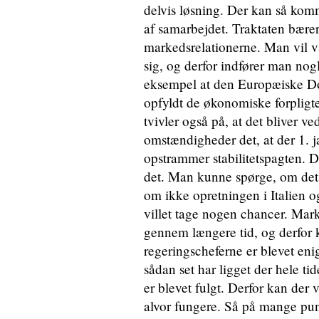
delvis løsning. Der kan så komm
af samarbejdet. Traktaten bære
markedsrelationerne. Man vil væ
sig, og derfor indfører man nogle
eksempel at den Europæiske Dom
opfyldt de økonomiske forpligtels
tvivler også på, at det bliver ve
omstændigheder det, at der 1. j
opstrammer stabilitetspagten. D
det. Man kunne spørge, om det ik
om ikke opretningen i Italien 
villet tage nogen chancer. Mar
gennem længere tid, og derfor k
regeringscheferne er blevet en
sådan set har ligget der hele ti
er blevet fulgt. Derfor kan der 
alvor fungere. Så på mange punk