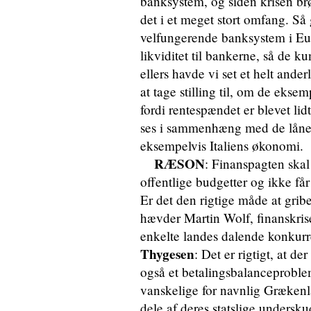
banksystem, og siden krisen brød
det i et meget stort omfang. Så 
velfungerende banksystem i Europ
likviditet til bankerne, så de k
ellers havde vi set et helt and
at tage stilling til, om de eksem
fordi rentespændet er blevet lidt
ses i sammenhæng med de låne-
eksempelvis Italiens økonomi.
RÆSON
: Finanspagten skal
offentlige budgetter og ikke f
Er det den rigtige måde at gribe
hævder Martin Wolf, finanskri
enkelte landes dalende konkur
Thygesen
: Det er rigtigt, at d
også et betalingsbalanceprobl
vanskelige for navnlig Grækenla
dele af deres statslige undersk