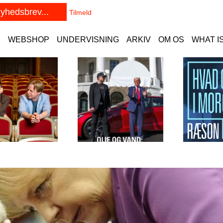
E
WEBSHOP
UNDERVISNING
ARKIV
OM OS
WHAT I