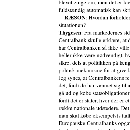
blevet enige om, men det er lovli
fuldstændig automatisk kan skri
RÆSON
: Hvordan forholde
situationen?
Thygesen
: Fra markedernes si
Centralbank skulle erklære, at d
har Centralbanken så ikke ville
heller ikke være nødvendigt, h
sikre, dels at politikken på læn
politisk mekanisme for at give l
Jeg synes, at Centralbankens re
det, fordi de har vænnet sig ti
gå ud og købe statsobligationer
fordi det er stater, hvor der er 
række nationale udstedere. Det e
man skal købe eksempelvis ital
Europæiske Centralbanks opgave 