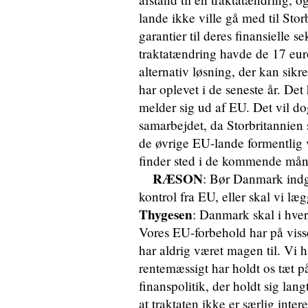
lande ikke ville gå med til Sto
garantier til deres finansielle
traktatændring havde de 17 eur
alternativ løsning, der kan sikr
har oplevet i de seneste år. Det 
melder sig ud af EU. Det vil d
samarbejdet, da Storbritannien 
de øvrige EU-lande formentlig vi
finder sted i de kommende mån
RÆSON
: Bør Danmark indg
kontrol fra EU, eller skal vi læ
Thygesen
: Danmark skal i hver
Vores EU-forbehold har på visse
har aldrig været magen til. Vi ha
rentemæssigt har holdt os tæt p
finanspolitik, der holdt sig lan
at traktaten ikke er særlig inte