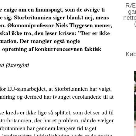
RÆS
e enige om en finanspagt, som de øvrige ti
ga
e sig. Storbritannien siger blankt nej, mens
nett
en. Økonomiprofessor Niels Thygesen mener,
 skal ikke tro, den løser krisen: ”Der er ikke
ituation. Der mangler også nogle
 en opretning af konkurrenceevnen faktisk
Køb 
ed Østergård
for EU-samarbejdet, at Storbritannien har valgt
ændring og dermed har tvunget eurolandene til at
 kreds er ikke lige så splittet, som det ser ud til
n Storbritannien, der har et problem, når de vælger
orbritannien har gennem længere tid taget
g landet vidste i virkeligheden godt, at de øvrige