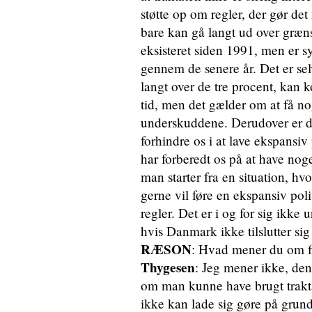
støtte op om regler, der gør de
bare kan gå langt ud over græn
eksisteret siden 1991, men er sy
gennem de senere år. Det er selv
langt over de tre procent, kan 
tid, men det gælder om at få no
underskuddene. Derudover er de
forhindre os i at lave ekspansiv 
har forberedt os på at have noge
man starter fra en situation, h
gerne vil føre en ekspansiv po
regler. Det er i og for sig ikke u
hvis Danmark ikke tilslutter sig
RÆSON
: Hvad mener du om f
Thygesen
: Jeg mener ikke, den
om man kunne have brugt trakta
ikke kan lade sig gøre på grund